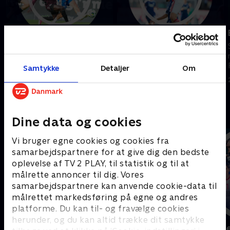
Odense Boldklub-
Silkeborg IF-F.C.
Sønderjyske
København
Se højdepunkter fra kampen
Se højdepunkter fra kampen
mellem Odense Boldklub og
mellem Silkeborg IF og F.C.
Samtykke
Detaljer
Om
Sønderjyske.
København.
3. august 2026 • 5 min
2. august 2026 • 5 min
Andre så også
Dine data og cookies
Vi bruger egne cookies og cookies fra
samarbejdspartnere for at give dig den bedste
oplevelse af TV 2 PLAY, til statistik og til at
målrette annoncer til dig. Vores
samarbejdspartnere kan anvende cookie-data til
målrettet markedsføring på egne og andres
platforme. Du kan til- og fravælge cookies
herunder, og du kan altid trække dit samtykke
Sport Fokus
Højdepunkt