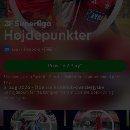
•
Fodbold
•
Prøv TV 2 Play*
*Kræver pakken Favorit + Sport. Administrer dit abonnement på Mit
TV 2.
3. aug 2026 • Odense Boldklub-Sønderjyske
Se højdepunkter fra kampen mellem Odense Boldklub og
Sønderjyske.