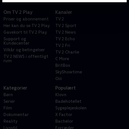
Om TV 2 Play
Kanaler
Priser og abonnement
TV 2
Her kan du se TV 2 Play
TV 2 Sport
Gavekort til TV 2 Play
TV 2 News
Support og
TV 2 Echo
Kundecenter
TV 2 Fri
Vilkår og betingelser
TV 2 Charlie
TV 2 NEWS i offentligt
C More
rum
BritBox
SkyShowtime
Oiii
Kategorier
Populært
Børn
Klovn
Serier
Badehotellet
Film
Sygeplejeskolen
Dokumentar
X Factor
Reality
Bachelor
Livsstil
Forræder