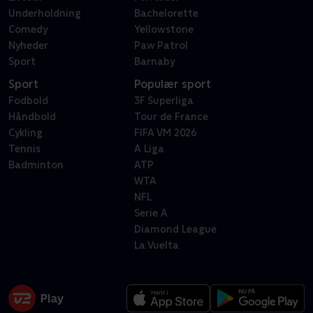
Underholdning
Bachelorette
Comedy
Yellowstone
Nyheder
Paw Patrol
Sport
Barnaby
Sport
Populær sport
Fodbold
3F Superliga
Håndbold
Tour de France
Cykling
FIFA VM 2026
Tennis
A Liga
Badminton
ATP
WTA
NFL
Serie A
Diamond League
La Vuelta