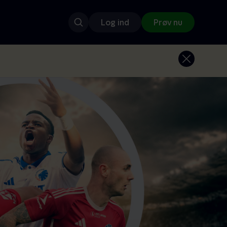
Log ind
Prøv nu