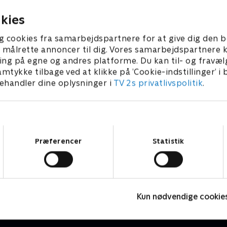
2026 • 5 min
2. august 2026 • 5 min
kies
g cookies fra samarbejdspartnere for at give dig den b
l at målrette annoncer til dig. Vores samarbejdspartner
ing på egne og andres platforme. Du kan til- og fravæl
amtykke tilbage ved at klikke på ’Cookie-indstillinger’ i
handler dine oplysninger i
TV 2s privatlivspolitik
.
Samtykkevalg
Præferencer
Statistik
Højdepunkter
Sport
F
Kun nødvendige cookie