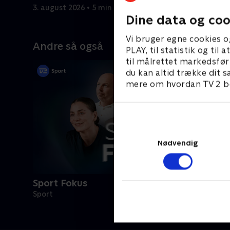
3. august 2026 • 5 min
2. august 
Dine data og coo
Vi bruger egne cookies o
Andre så også
PLAY, til statistik og ti
til målrettet markedsfør
du kan altid trække dit s
mere om hvordan TV 2 be
Nødvendig
Sport Fokus
Sport