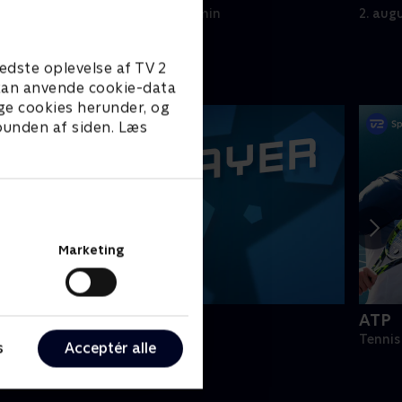
2. august 2026 • 5 min
2. aug
edste oplevelse af TV 2
e kan anvende cookie-data
ge cookies herunder, og
 bunden af siden. Læs
Marketing
PLAYER
ATP
odbold
Tennis
s
Acceptér alle