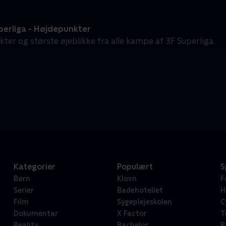
perliga - Højdepunkter
ter og største øjeblikke fra alle kampe af 3F Superliga.
Kategorier
Populært
S
Børn
Klovn
F
Serier
Badehotellet
H
Film
Sygeplejeskolen
C
Dokumentar
X Factor
T
Reality
Bachelor
B