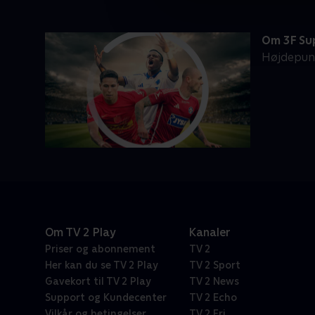
Om 3F Su
Højdepunk
Om TV 2 Play
Kanaler
Priser og abonnement
TV 2
Her kan du se TV 2 Play
TV 2 Sport
Gavekort til TV 2 Play
TV 2 News
Support og Kundecenter
TV 2 Echo
Vilkår og betingelser
TV 2 Fri