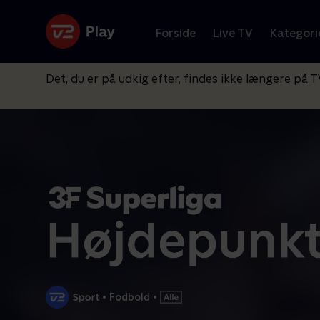
Forside
Live TV
Kategori
Det, du er på udkig efter, findes ikke længere på T
•
Fodbold
•