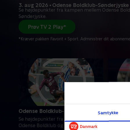
3. aug 2026 • Odense Boldklub-Sønderjyske
Se højdepunkter fra kampen mellem Odense Bold
Sønderjyske.
Prøv TV 2 Play*
*Kræver pakken Favorit + Sport. Administrer dit abonneme
Odense Boldklub-Sønderjyske
Silkebor
Samtykke
Se højdepunkter fra kampen mellem
Se højde
Odense Boldklub og Sønderjyske.
Silkeborg