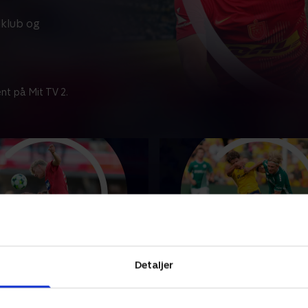
klub og
nt på Mit TV 2.
g IF-F.C. København
Brøndby IF-Viborg FF
Detaljer
punkter fra kampen mellem
Se højdepunkter fra kampe
 IF og F.C. København.
Brøndby IF og Viborg FF.