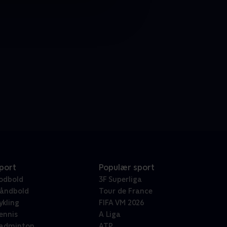
port
Populær sport
odbold
3F Superliga
åndbold
Tour de France
ykling
FIFA VM 2026
ennis
A Liga
adminton
ATP