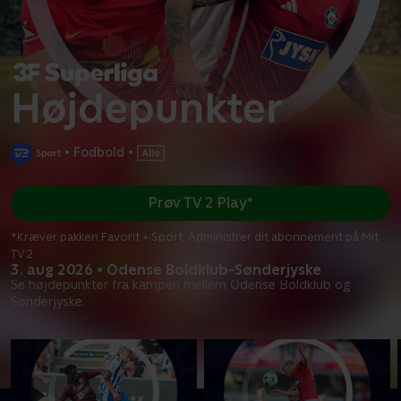
•
Fodbold
•
Prøv TV 2 Play*
*Kræver pakken Favorit + Sport. Administrer dit abonnement på Mit
TV 2.
3. aug 2026 • Odense Boldklub-Sønderjyske
Se højdepunkter fra kampen mellem Odense Boldklub og
Sønderjyske.