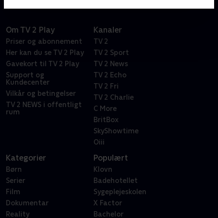
Om TV 2 Play
Kanaler
Priser og abonnement
TV 2
Her kan du se TV 2 Play
TV 2 Sport
Gavekort til TV 2 Play
TV 2 News
Support og
TV 2 Echo
Kundecenter
TV 2 Fri
Vilkår og betingelser
TV 2 Charlie
TV 2 NEWS i offentligt
C More
rum
BritBox
SkyShowtime
Oiii
Kategorier
Populært
Børn
Klovn
Serier
Badehotellet
Film
Sygeplejeskolen
Dokumentar
X Factor
Reality
Bachelor