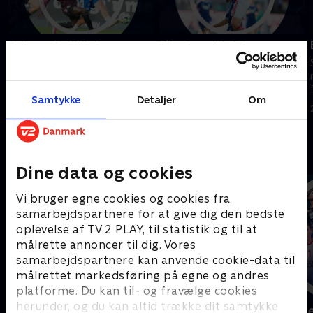
Odense Boldklub-
Silkeborg IF-F.C.
Sønderjyske
København
Se højdepunkter fra kampen
Se højdepunkter fra kampen
mellem Odense Boldklub og
mellem Silkeborg IF og F.C.
Samtykke
Detaljer
Om
Sønderjyske.
København.
3. august 2026 • 5 min
2. august 2026 • 5 min
Andre så også
Dine data og cookies
Vi bruger egne cookies og cookies fra
samarbejdspartnere for at give dig den bedste
oplevelse af TV 2 PLAY, til statistik og til at
målrette annoncer til dig. Vores
samarbejdspartnere kan anvende cookie-data til
målrettet markedsføring på egne og andres
platforme. Du kan til- og fravælge cookies
herunder, og du kan altid trække dit samtykke
Sport Fokus
Højdepunkt