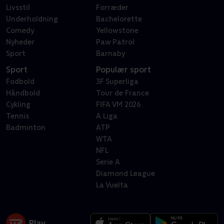
Livsstil
Forræder
Underholdning
Bachelorette
Comedy
Yellowstone
Nyheder
Paw Patrol
Sport
Barnaby
Sport
Populær sport
Fodbold
3F Superliga
Håndbold
Tour de France
Cykling
FIFA VM 2026
Tennis
A Liga
Badminton
ATP
WTA
NFL
Serie A
Diamond League
La Vuelta