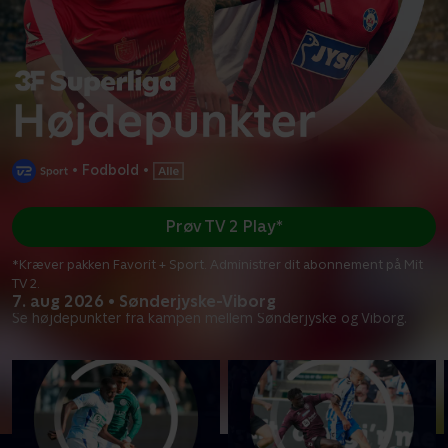
•
Fodbold
•
Prøv TV 2 Play*
*Kræver pakken Favorit + Sport. Administrer dit abonnement på Mit
TV 2.
7. aug 2026 • Sønderjyske-Viborg
Se højdepunkter fra kampen mellem Sønderjyske og Viborg.