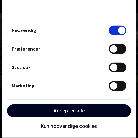
bunden af siden. Læs mere om hvordan TV 2
behandler dine oplysninger i
TV 2s privatlivspolitik
.
Samtykkevalg
Nødvendig
Præferencer
Statistik
Marketing
Om 3F Superliga - Højdepunkter
Højdepunkter og største øjeblikke fra alle kampe af
Acceptér alle
3F Superliga.
Kun nødvendige cookies