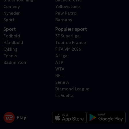
Underholdning
Bachelorette
Comedy
Yellowstone
Nyheder
Paw Patrol
Sport
Barnaby
Sport
Populær sport
Fodbold
3F Superliga
Håndbold
Tour de France
Cykling
FIFA VM 2026
Tennis
A Liga
Badminton
ATP
WTA
NFL
Serie A
Diamond League
La Vuelta