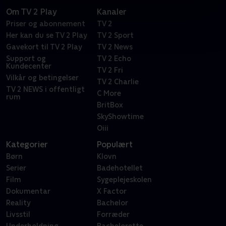
Om TV 2 Play
Kanaler
Priser og abonnement
TV 2
Her kan du se TV 2 Play
TV 2 Sport
Gavekort til TV 2 Play
TV 2 News
Support og
TV 2 Echo
Kundecenter
TV 2 Fri
Vilkår og betingelser
TV 2 Charlie
TV 2 NEWS i offentligt
C More
rum
BritBox
SkyShowtime
Oiii
Kategorier
Populært
Børn
Klovn
Serier
Badehotellet
Film
Sygeplejeskolen
Dokumentar
X Factor
Reality
Bachelor
Livsstil
Forræder