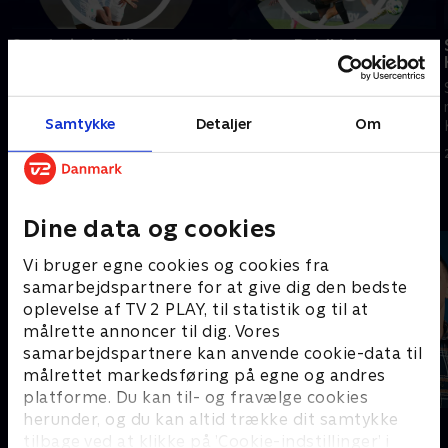
Sønderjyske-Viborg
Odense Boldklub-
Sønderjyske
Se højdepunkter fra kampen
Se højdepunkter fra kampen
mellem Sønderjyske og Viborg.
mellem Odense Boldklub og
7. august 2026 • 5 min
Samtykke
Detaljer
Om
Sønderjyske.
3. august 2026 • 5 min
Andre så også
Dine data og cookies
Vi bruger egne cookies og cookies fra
samarbejdspartnere for at give dig den bedste
oplevelse af TV 2 PLAY, til statistik og til at
målrette annoncer til dig. Vores
samarbejdspartnere kan anvende cookie-data til
målrettet markedsføring på egne og andres
platforme. Du kan til- og fravælge cookies
herunder, og du kan altid trække dit samtykke
Sport Fokus
PLAYER
tilbage ved at klikke på ’Cookie-indstillinger’ i
Sport
Fodbold