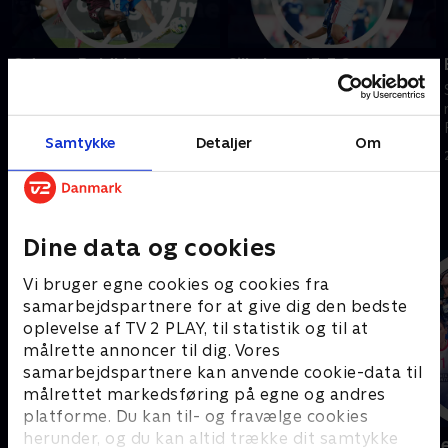
Odense Boldklub-
Silkeborg IF-F.C.
Sønderjyske
København
Se højdepunkter fra kampen
Se højdepunkter fra kampen
mellem Odense Boldklub og
mellem Silkeborg IF og F.C.
Samtykke
Detaljer
Om
Sønderjyske.
København.
3. august 2026 • 5 min
2. august 2026 • 5 min
Andre så også
Dine data og cookies
Vi bruger egne cookies og cookies fra
samarbejdspartnere for at give dig den bedste
oplevelse af TV 2 PLAY, til statistik og til at
målrette annoncer til dig. Vores
samarbejdspartnere kan anvende cookie-data til
målrettet markedsføring på egne og andres
platforme. Du kan til- og fravælge cookies
herunder, og du kan altid trække dit samtykke
Sport Fokus
Højdepunkt