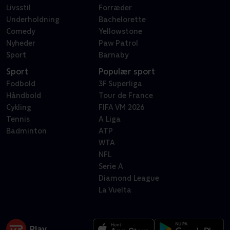
Livsstil
Forræder
Underholdning
Bachelorette
Comedy
Yellowstone
Nyheder
Paw Patrol
Sport
Barnaby
Sport
Populær sport
Fodbold
3F Superliga
Håndbold
Tour de France
Cykling
FIFA VM 2026
Tennis
A Liga
Badminton
ATP
WTA
NFL
Serie A
Diamond League
La Vuelta