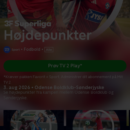
•
Fodbold
•
Prøv TV 2 Play*
*Kræver pakken Favorit + Sport. Administrer dit abonnement på Mit
TV 2.
3. aug 2026 • Odense Boldklub-Sønderjyske
Se højdepunkter fra kampen mellem Odense Boldklub og
Sønderjyske.