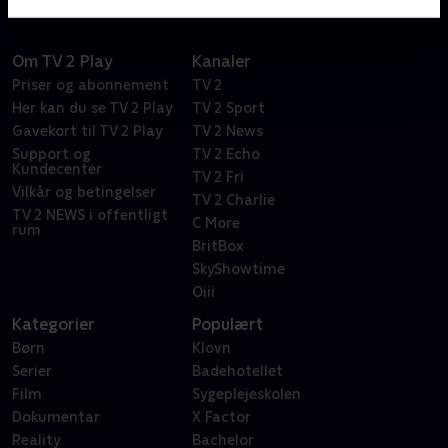
Om TV 2 Play
Kanaler
Priser og abonnement
TV 2
Her kan du se TV 2 Play
TV 2 Sport
Gavekort til TV 2 Play
TV 2 News
Support og
TV 2 Echo
Kundecenter
TV 2 Fri
Vilkår og betingelser
TV 2 Charlie
TV 2 NEWS i offentligt
C More
rum
BritBox
SkyShowtime
Oiii
Kategorier
Populært
Børn
Klovn
Serier
Badehotellet
Film
Sygeplejeskolen
Dokumentar
X Factor
Reality
Bachelor