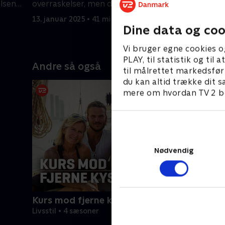
elsen
overraskelser, men det farligste dyr i
tager til 
skoven er mennesket.
mod regn
13. januar 2025 • 41 min
20. januar
Dine data og coo
Vi bruger egne cookies o
PLAY, til statistik og ti
Andre så også
til målrettet markedsfør
du kan altid trække dit s
mere om hvordan TV 2 be
Nødvendig
Kurs mod fjerne kyster
Livsstil • 4 sæsoner