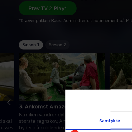
Prøv TV 2 Play*
*Kræver pakken Basis. Administrer dit abonnement på Mit
Sæson 1
Sæson 2
3. Ankomst Amazonas
4. Samba
Familien vandrer dybt ind i verdens
De fire ev
Samtykke
d skal
største regnskov, Amazonas. Turen
og Madelei
resses
byder på kriblende og giftige
Salvador,