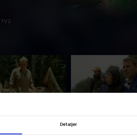
 TV 2.
folk og guldgravere
5. Guldet og Regnbuebje
entyrere splitter op. Alfred
Rejsen går op i højderne, hv
Detaljer
ne rejser til karneval i
først besøger en mytisk by
 mens Mikkel og Marian
dernæst fortsætter til et bj