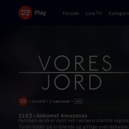
Forside
Live TV
Kategori
•
Livsstil
•
2 sæsoner
•
S1:E3 • Ankomst Amazonas
Familien vandrer dybt ind i verdens største regns
Turen byder på kriblende og giftige overraskelser,