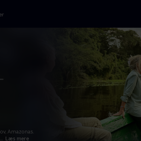
er
kov, Amazonas.
...
Læs mere