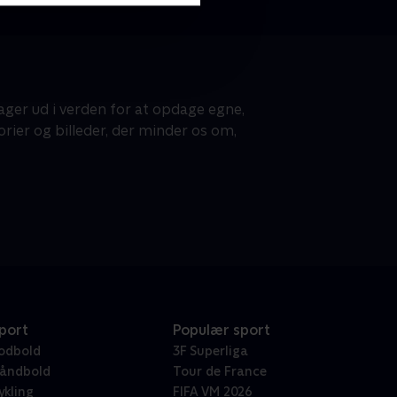
ager ud i verden for at opdage egne,
ier og billeder, der minder os om,
port
Populær sport
odbold
3F Superliga
åndbold
Tour de France
ykling
FIFA VM 2026