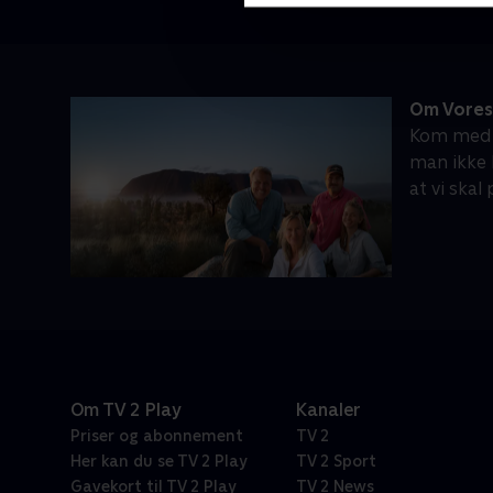
Om Vores
Kom med p
man ikke 
at vi skal
Om TV 2 Play
Kanaler
Priser og abonnement
TV 2
Her kan du se TV 2 Play
TV 2 Sport
Gavekort til TV 2 Play
TV 2 News