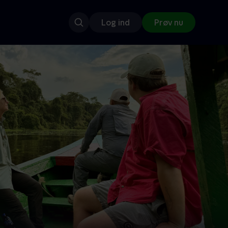
Log ind
Prøv nu