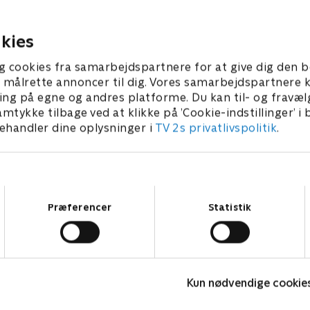
Peru for at finde truslerne
på alle måder tager pusten
skoven.
alle sammen.
 2025 • 40 min
27. januar 2025 • 41 min
kies
g cookies fra samarbejdspartnere for at give dig den b
l at målrette annoncer til dig. Vores samarbejdspartner
ing på egne og andres platforme. Du kan til- og fravæl
amtykke tilbage ved at klikke på ’Cookie-indstillinger’ i
handler dine oplysninger i
TV 2s privatlivspolitik
.
Samtykkevalg
Præferencer
Statistik
Linde på Langeland
K
Kun nødvendige cookie
Livsstil • 5 sæsoner
L