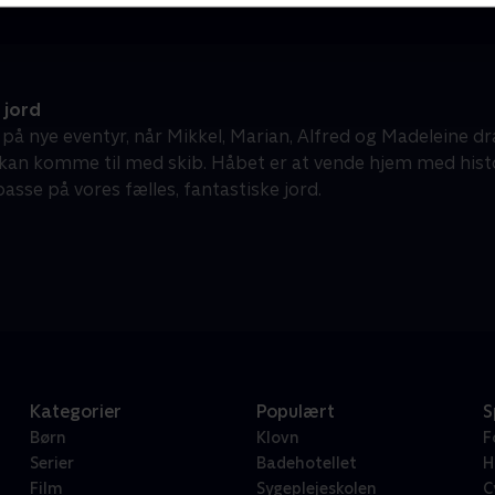
 jord
å nye eventyr, når Mikkel, Marian, Alfred og Madeleine dr
kan komme til med skib. Håbet er at vende hjem med histor
 passe på vores fælles, fantastiske jord.
Kategorier
Populært
S
Børn
Klovn
F
Serier
Badehotellet
H
Film
Sygeplejeskolen
C