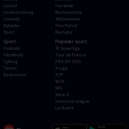
Livsstil
Forræder
Underholdning
Bachelorette
Comedy
Yellowstone
Nyheder
Paw Patrol
Sport
Barnaby
Sport
Populær sport
Fodbold
3F Superliga
Håndbold
Tour de France
Cykling
FIFA VM 2026
Tennis
A Liga
Badminton
ATP
WTA
NFL
Serie A
Diamond League
La Vuelta