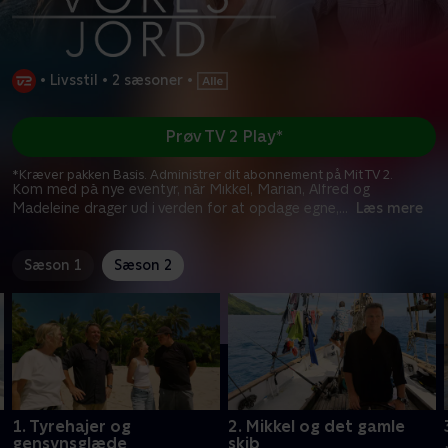
•
Livsstil
•
2 sæsoner
•
Prøv TV 2 Play*
*Kræver pakken Basis. Administrer dit abonnement på Mit TV 2.
Kom med på nye eventyr, når Mikkel, Marian, Alfred og
Madeleine drager ud i verden for at opdage egne,
...
Læs mere
Sæson 1
Sæson 2
1. Tyrehajer og
2. Mikkel og det gamle
gensynsglæde
skib