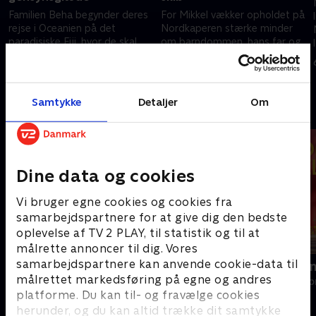
Familien Beha begynder deres
For Mikkel vækker opholdet på
rejse i Oceanien på det
Nordkaperen stærke minder
paradisiske Fiji, hvor de skal
om barndommen, hans far og
dykke med tyrehajer og opleve
alle eventyrene. En vandretur
tankevækkende løsninger for
på en af øerne tager pusten
28. december 2025 • 40 min
30. december 2025 • 41 min
fremtiden.
fra hele holdet.
Samtykke
Detaljer
Om
Andre så også
Dine data og cookies
Vi bruger egne cookies og cookies fra
samarbejdspartnere for at give dig den bedste
oplevelse af TV 2 PLAY, til statistik og til at
målrette annoncer til dig. Vores
samarbejdspartnere kan anvende cookie-data til
Kurs mod fjerne kyster
Linde på La
målrettet markedsføring på egne og andres
Livsstil • 4 sæsoner
Livsstil • 5 sæs
platforme. Du kan til- og fravælge cookies
herunder, og du kan altid trække dit samtykke