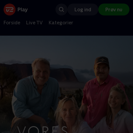
Log ind
Prøv nu
Forside
Live TV
Kategorier