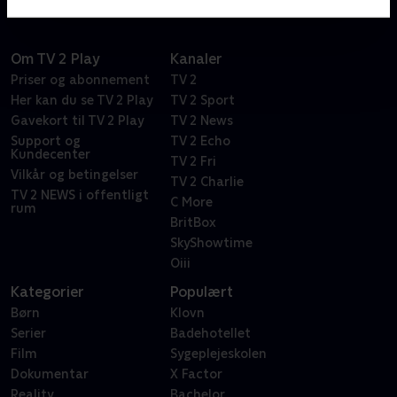
Om TV 2 Play
Kanaler
Priser og abonnement
TV 2
Her kan du se TV 2 Play
TV 2 Sport
Gavekort til TV 2 Play
TV 2 News
Support og
TV 2 Echo
Kundecenter
TV 2 Fri
Vilkår og betingelser
TV 2 Charlie
TV 2 NEWS i offentligt
C More
rum
BritBox
SkyShowtime
Oiii
Kategorier
Populært
Børn
Klovn
Serier
Badehotellet
Film
Sygeplejeskolen
Dokumentar
X Factor
Reality
Bachelor