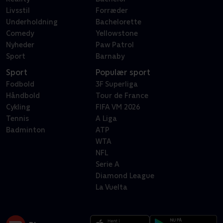
Livsstil
Forræder
Underholdning
Bachelorette
Comedy
Yellowstone
Nyheder
Paw Patrol
Sport
Barnaby
Sport
Populær sport
Fodbold
3F Superliga
Håndbold
Tour de France
Cykling
FIFA VM 2026
Tennis
A Liga
Badminton
ATP
WTA
NFL
Serie A
Diamond League
La Vuelta