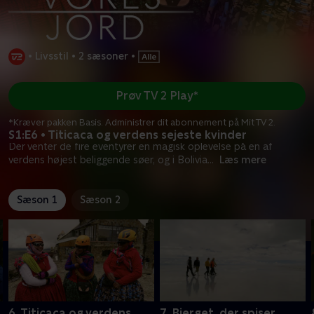
•
Livsstil
•
2 sæsoner
•
Prøv TV 2 Play*
*Kræver pakken Basis. Administrer dit abonnement på Mit TV 2.
S1:E6 • Titicaca og verdens sejeste kvinder
Der venter de fire eventyrer en magisk oplevelse på en af
verdens højest beliggende søer, og i Bolivia
...
Læs mere
Sæson 1
Sæson 2
6. Titicaca og verdens
7. Bjerget, der spiser