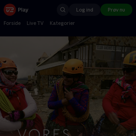
Log ind
Prøv nu
Forside
Live TV
Kategorier