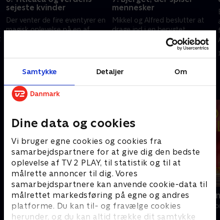
sejeste kvinder
mennesker
Der venter de fire eventyrer en
Mikkel og Alfred beslutter at
k
magisk oplevelse på en af
drage ind i en berygtet
t
verdens højest beliggende
sølvmine. Tilbage i lyset venter
søer, og i Bolivia bestiger
et eventyrligt syn, da de alle
familien et bjerg med tre
ankommer til verdens største
3. februar 2025 • 42 min
10. februar 2025 • 41 min
benhårde kvinder.
saltslette.
Samtykke
Detaljer
Om
Andre så også
Dine data og cookies
Vi bruger egne cookies og cookies fra
samarbejdspartnere for at give dig den bedste
oplevelse af TV 2 PLAY, til statistik og til at
målrette annoncer til dig. Vores
samarbejdspartnere kan anvende cookie-data til
målrettet markedsføring på egne og andres
Kurs mod fjerne kyster
Linde på La
platforme. Du kan til- og fravælge cookies
Livsstil • 4 sæsoner
Livsstil • 5 sæs
herunder, og du kan altid trække dit samtykke