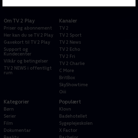
Om TV 2 Play
Kanaler
Priser og abonnement
TV 2
Her kan du se TV 2 Play
TV 2 Sport
Gavekort til TV 2 Play
TV 2 News
Support og
TV 2 Echo
Kundecenter
TV 2 Fri
Vilkår og betingelser
TV 2 Charlie
TV 2 NEWS i offentligt
C More
rum
BritBox
SkyShowtime
Oiii
Kategorier
Populært
Børn
Klovn
Serier
Badehotellet
Film
Sygeplejeskolen
Dokumentar
X Factor
Reality
Bachelor