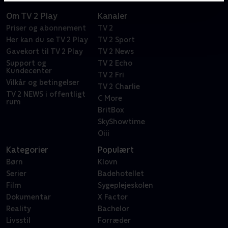
Om TV 2 Play
Kanaler
Priser og abonnement
TV 2
Her kan du se TV 2 Play
TV 2 Sport
Gavekort til TV 2 Play
TV 2 News
Support og
TV 2 Echo
Kundecenter
TV 2 Fri
Vilkår og betingelser
TV 2 Charlie
TV 2 NEWS i offentligt
C More
rum
BritBox
SkyShowtime
Oiii
Kategorier
Populært
Børn
Klovn
Serier
Badehotellet
Film
Sygeplejeskolen
Dokumentar
X Factor
Reality
Bachelor
Livsstil
Forræder