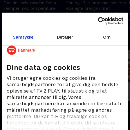
Gør-det-selv-kvinden Fiona
Erin og JB vil omdanne slottets
kæmper med temperaturer
ødelagte orangeri til et
under frysepunktet, når hun
førsteklasses eventsted. Fiona
kaster sig ud i at renovere et
kan fejre sin fødselsdag, men
slotsværelse til sin datter,
kæmper stadig med kulden
31. oktober 2020 • 42 min
31. oktober 2020 • 43 min
Rochelle.
Samtykke
Detaljer
Om
Andre så også
Dine data og cookies
Vi bruger egne cookies og cookies fra
samarbejdspartnere for at give dig den bedste
oplevelse af TV 2 PLAY, til statistik og til at
målrette annoncer til dig. Vores
samarbejdspartnere kan anvende cookie-data til
Franske drømmeslotte
Han, hun og
målrettet markedsføring på egne og andres
Livsstil • 6 sæsoner
Livsstil • 8 sæs
platforme. Du kan til- og fravælge cookies
herunder, og du kan altid trække dit samtykke
tilbage ved at klikke på ’Cookie-indstillinger’ i