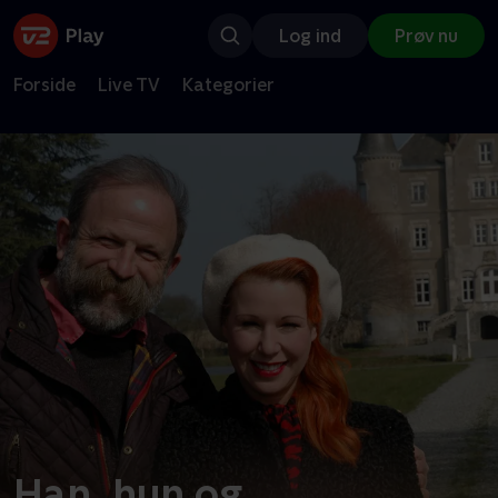
Log ind
Prøv nu
Forside
Live TV
Kategorier
Han, hun og