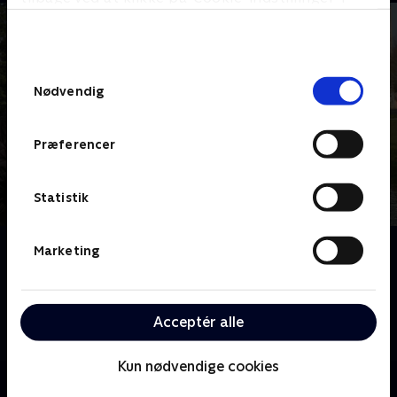
bunden af siden. Læs mere om hvordan TV 2
behandler dine oplysninger i
TV 2s privatlivspolitik
.
Samtykkevalg
Nødvendig
Præferencer
Statistik
Om Han, hun og drømmeslottet - på tur
Marketing
Er du en af dem, der har fulgt Dick og Angel under
deres franske eventyr på slottet? De to briter er ikke
de eneste, der er rykket til Frankrig for at forfølge
Acceptér alle
deres drømme
Kun nødvendige cookies