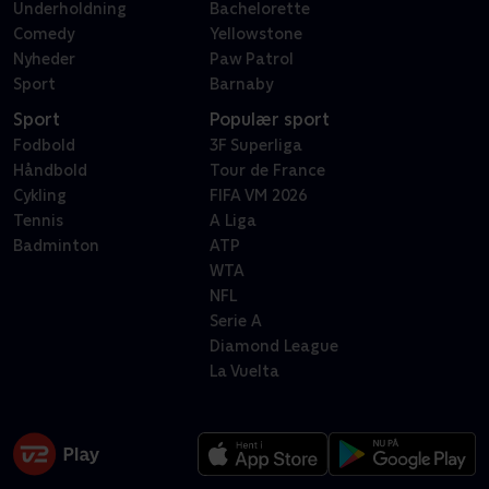
Underholdning
Bachelorette
Comedy
Yellowstone
Nyheder
Paw Patrol
Sport
Barnaby
Sport
Populær sport
Fodbold
3F Superliga
Håndbold
Tour de France
Cykling
FIFA VM 2026
Tennis
A Liga
Badminton
ATP
WTA
NFL
Serie A
Diamond League
La Vuelta