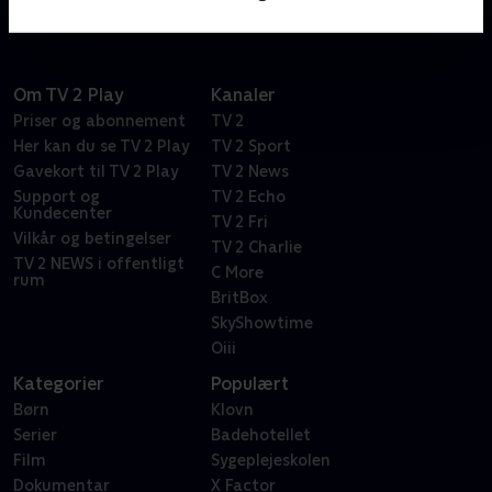
Om TV 2 Play
Kanaler
Priser og abonnement
TV 2
Her kan du se TV 2 Play
TV 2 Sport
Gavekort til TV 2 Play
TV 2 News
Support og
TV 2 Echo
Kundecenter
TV 2 Fri
Vilkår og betingelser
TV 2 Charlie
TV 2 NEWS i offentligt
C More
rum
BritBox
SkyShowtime
Oiii
Kategorier
Populært
Børn
Klovn
Serier
Badehotellet
Film
Sygeplejeskolen
Dokumentar
X Factor