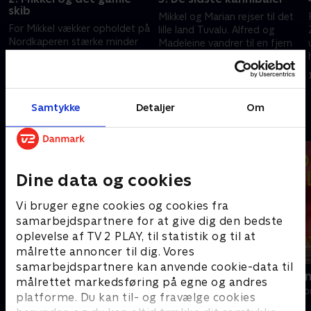
skib
Mikkel og Marian rejser til det
For Mikkel vækker opholdet på
lille land Tuvalu. Alfred og
Nordkaperen stærke minder
Madeleine vandrer til en fjern
om barndommen, hans far og
landsby for at møde
alle eventyrene. En vandretur
efterkommere af de sidste
6. januar 2026 • 40 min
på en af øerne tager pusten
kannibaler.
30. december 2025 • 41 min
fra hele holdet.
Samtykke
Detaljer
Om
Andre så også
Dine data og cookies
Vi bruger egne cookies og cookies fra
samarbejdspartnere for at give dig den bedste
oplevelse af TV 2 PLAY, til statistik og til at
målrette annoncer til dig. Vores
samarbejdspartnere kan anvende cookie-data til
Kurs mod fjerne kyster
Linde på La
målrettet markedsføring på egne og andres
Livsstil • 4 sæsoner
Livsstil • 5 sæs
platforme. Du kan til- og fravælge cookies