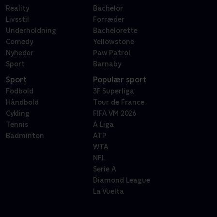
Reality
Bachelor
Livsstil
Forræder
Underholdning
Bachelorette
Comedy
Yellowstone
Nyheder
Paw Patrol
Sport
Barnaby
Sport
Populær sport
Fodbold
3F Superliga
Håndbold
Tour de France
Cykling
FIFA VM 2026
Tennis
A Liga
Badminton
ATP
WTA
NFL
Serie A
Diamond League
La Vuelta