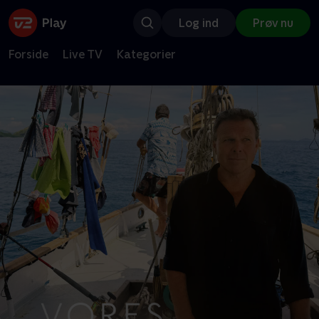
Log ind
Prøv nu
Forside
Live TV
Kategorier