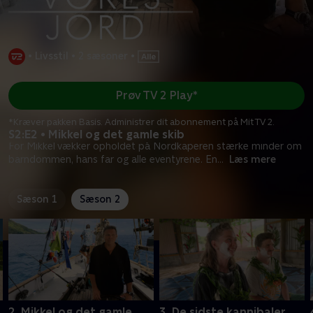
•
Livsstil
•
2 sæsoner
•
Prøv TV 2 Play*
*Kræver pakken Basis. Administrer dit abonnement på Mit TV 2.
S2:E2 • Mikkel og det gamle skib
For Mikkel vækker opholdet på Nordkaperen stærke minder om
barndommen, hans far og alle eventyrene. En
...
Læs mere
Sæson 1
Sæson 2
2. Mikkel og det gamle
3. De sidste kannibaler