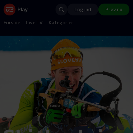
Log ind
Prøv nu
Forside
Live TV
Kategorier