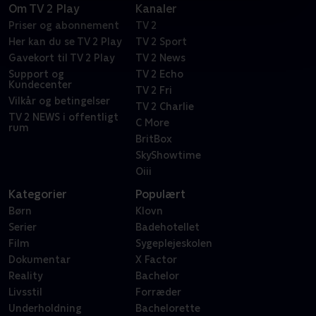
Om TV 2 Play
Kanaler
Priser og abonnement
TV 2
Her kan du se TV 2 Play
TV 2 Sport
Gavekort til TV 2 Play
TV 2 News
Support og
TV 2 Echo
Kundecenter
TV 2 Fri
Vilkår og betingelser
TV 2 Charlie
TV 2 NEWS i offentligt
C More
rum
BritBox
SkyShowtime
Oiii
Kategorier
Populært
Børn
Klovn
Serier
Badehotellet
Film
Sygeplejeskolen
Dokumentar
X Factor
Reality
Bachelor
Livsstil
Forræder
Underholdning
Bachelorette