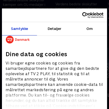
Verdens bedste skiskytter
kæmper om OL-medaljer i
kæmper om OL-medaljer i
t
sneen i Anterselva/Antholz. I alt
sneen i Anterselva/Antholz. I alt
er der 11 skiskydnings-
er der 11 skiskydnings-
discipliner og derfor 33
17. februar 2026 • 108 min
discipliner og derfor 33
medaljer at kæmpe om.
15. februar 2026 • 39 min
medaljer at kæmpe om.
Samtykke
Detaljer
Om
Andre så også
Dine data og cookies
Vi bruger egne cookies og cookies fra
samarbejdspartnere for at give dig den bedste
oplevelse af TV 2 PLAY, til statistik og til at
målrette annoncer til dig. Vores
samarbejdspartnere kan anvende cookie-data til
målrettet markedsføring på egne og andres
Skiskydning
Vinter-OL -
platforme. Du kan til- og fravælge cookies
herunder, og du kan altid trække dit samtykke
Skisport
Skisport
tilbage ved at klikke på ’Cookie-indstillinger’ i