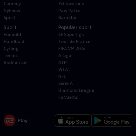
Comedy
Yellowstone
Nyheder
Paw Patrol
Sport
Barnaby
Sport
Populær sport
Fodbold
3F Superliga
Håndbold
Tour de France
Cykling
FIFA VM 2026
Tennis
A Liga
Badminton
ATP
WTA
NFL
Serie A
Diamond League
La Vuelta