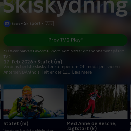
•
Skisport
•
Prøv TV 2 Play*
*Kræver pakken Favorit + Sport. Administrer dit abonnement på Mit
TV 2.
17. feb 2026 • Stafet (m)
Verdens bedste skiskytter kæmper om OL-medaljer i sneen i
Anterselva/Antholz. I alt er der 11
...
Læs mere
Stafet (m)
Med Anne de Besche,
Jagtstart (k)
Verdens bedste skiskytter