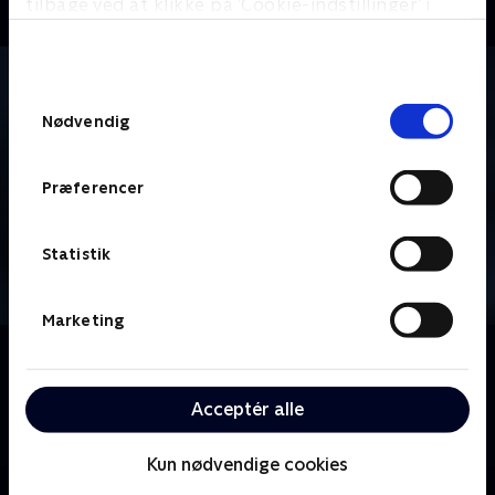
tilbage ved at klikke på ’Cookie-indstillinger’ i
bunden af siden. Læs mere om hvordan TV 2
behandler dine oplysninger i
TV 2s privatlivspolitik
.
Samtykkevalg
Nødvendig
Præferencer
Statistik
Marketing
Om Vinter-OL - Skiskydning
Verdens bedste skiskytter kæmper om OL-medaljer i
sneen i Anterselva/Antholz. I alt er der 11
Acceptér alle
skiskydnings-discipliner til Vinter-OL i Milano Cortina.
Kun nødvendige cookies