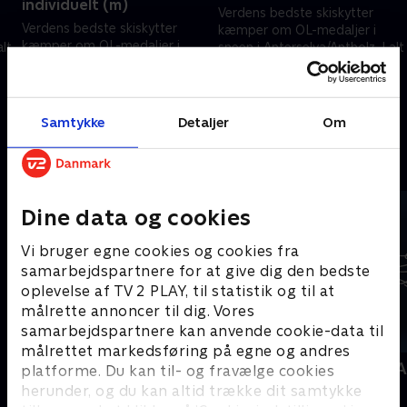
individuelt (m)
Verdens bedste skiskytter
Verdens bedste skiskytter
kæmper om OL-medaljer i
kæmper om OL-medaljer i
alt
sneen i Anterselva/Antholz. I alt
sneen i Anterselva/Antholz. I alt
er der 11 skiskydnings-
er der 11 skiskydnings-
discipliner og derfor 33
8. februar 2026 • 126 min
discipliner og derfor 33
medaljer at kæmpe om.
10. februar 2026 • 99 min
medaljer at kæmpe om.
Samtykke
Detaljer
Om
Andre så også
Dine data og cookies
Vi bruger egne cookies og cookies fra
samarbejdspartnere for at give dig den bedste
oplevelse af TV 2 PLAY, til statistik og til at
målrette annoncer til dig. Vores
samarbejdspartnere kan anvende cookie-data til
målrettet markedsføring på egne og andres
Skiskydning
Vinter-OL- A
platforme. Du kan til- og fravælge cookies
Skisport
Skisport
herunder, og du kan altid trække dit samtykke