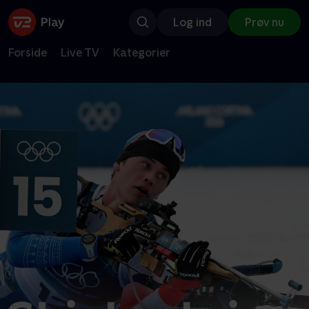
Log ind
Prøv nu
Forside
Live TV
Kategorier