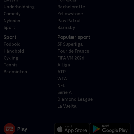
Underholdning
Bachelorette
Comedy
Yellowstone
Nyheder
Paw Patrol
Sport
Barnaby
Sport
Populær sport
Fodbold
3F Superliga
Håndbold
Tour de France
Cykling
FIFA VM 2026
Tennis
A Liga
Badminton
ATP
WTA
NFL
Serie A
Diamond League
La Vuelta