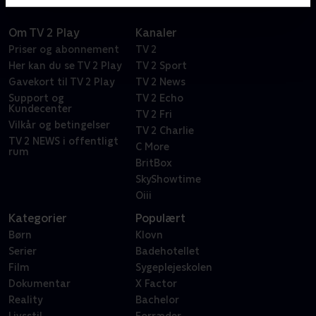
Om TV 2 Play
Kanaler
Priser og abonnement
TV 2
Her kan du se TV 2 Play
TV 2 Sport
Gavekort til TV 2 Play
TV 2 News
Support og
TV 2 Echo
Kundecenter
TV 2 Fri
Vilkår og betingelser
TV 2 Charlie
TV 2 NEWS i offentligt
C More
rum
BritBox
SkyShowtime
Oiii
Kategorier
Populært
Børn
Klovn
Serier
Badehotellet
Film
Sygeplejeskolen
Dokumentar
X Factor
Reality
Bachelor
Livsstil
Forræder