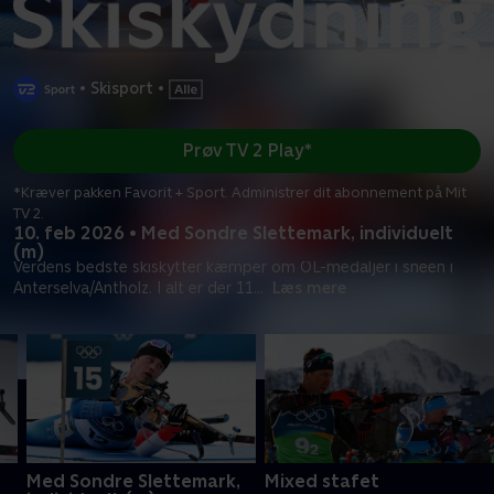
•
Skisport
•
Prøv TV 2 Play*
*Kræver pakken Favorit + Sport. Administrer dit abonnement på Mit
TV 2.
10. feb 2026 • Med Sondre Slettemark, individuelt
(m)
Verdens bedste skiskytter kæmper om OL-medaljer i sneen i
Anterselva/Antholz. I alt er der 11
...
Læs mere
Med Sondre Slettemark,
Mixed stafet