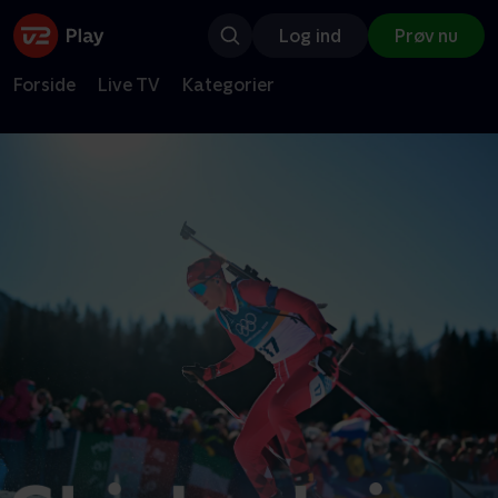
Log ind
Prøv nu
Forside
Live TV
Kategorier