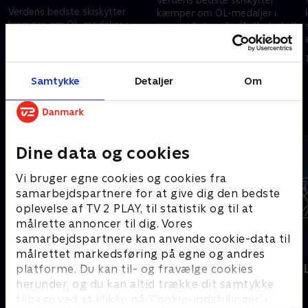
Verdens bedste skiskytter
kæmper om OL-medaljer i
kæmper om OL-medaljer i
sneen i Anterselva/Antholz. I alt
sneen i Anterselva/Antholz. I alt
er der 11 skiskydnings-
er der 11 skiskydnings-
discipliner og derfor 33
20. februar 2026 • 89 min
discipliner og derfor 33
medaljer at kæmpe om.
21. februar 2026 • 51 min
medaljer at kæmpe om.
Samtykke
Detaljer
Om
Andre så også
Dine data og cookies
Vi bruger egne cookies og cookies fra
samarbejdspartnere for at give dig den bedste
oplevelse af TV 2 PLAY, til statistik og til at
målrette annoncer til dig. Vores
samarbejdspartnere kan anvende cookie-data til
målrettet markedsføring på egne og andres
Skiskydning
Vinter-OL -
platforme. Du kan til- og fravælge cookies
herunder, og du kan altid trække dit samtykke
Skisport
Skisport
tilbage ved at klikke på ’Cookie-indstillinger’ i