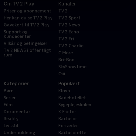
Om TV 2 Play
Kanaler
Priser og abonnement
TV 2
Her kan du se TV 2 Play
TV 2 Sport
Gavekort til TV 2 Play
TV 2 News
Support og
TV 2 Echo
Kundecenter
TV 2 Fri
Vilkår og betingelser
TV 2 Charlie
TV 2 NEWS i offentligt
C More
rum
BritBox
SkyShowtime
Oiii
Kategorier
Populært
Børn
Klovn
Serier
Badehotellet
Film
Sygeplejeskolen
Dokumentar
X Factor
Reality
Bachelor
Livsstil
Forræder
Underholdning
Bachelorette