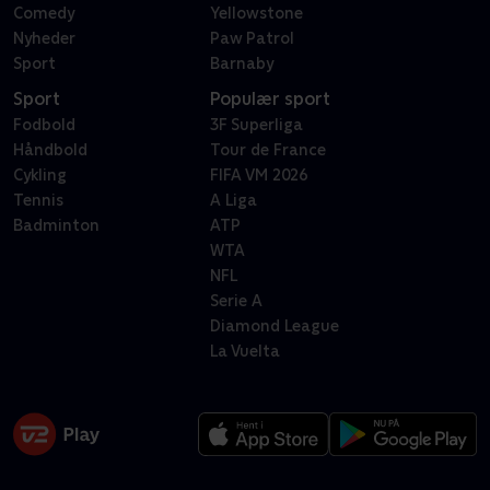
Comedy
Yellowstone
Nyheder
Paw Patrol
Sport
Barnaby
Sport
Populær sport
Fodbold
3F Superliga
Håndbold
Tour de France
Cykling
FIFA VM 2026
Tennis
A Liga
Badminton
ATP
WTA
NFL
Serie A
Diamond League
La Vuelta