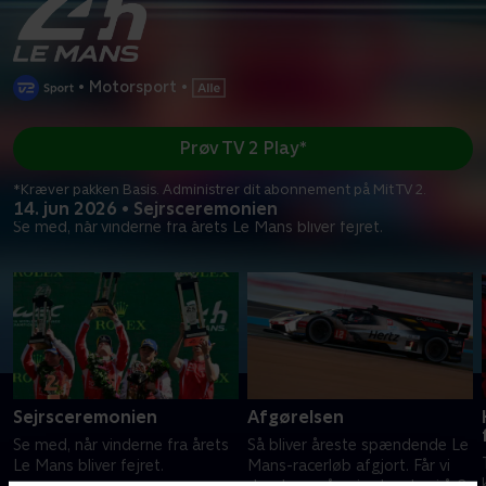
•
Motorsport
•
Prøv TV 2 Play*
*Kræver pakken Basis. Administrer dit abonnement på Mit TV 2.
14. jun 2026 • Sejrsceremonien
Se med, når vinderne fra årets Le Mans bliver fejret.
Sejrsceremonien
Afgørelsen
Se med, når vinderne fra årets
Så bliver åreste spændende Le
Le Mans bliver fejret.
Mans-racerløb afgjort. Får vi
danskere på sejrsskamlen i år?