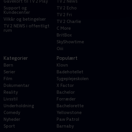
Gavekort til TV 2 Play
TV 2 News
Support og
TV 2 Echo
Kundecenter
TV 2 Fri
Vilkår og betingelser
TV 2 Charlie
TV 2 NEWS i offentligt
C More
rum
BritBox
SkyShowtime
Oiii
Kategorier
Populært
Børn
Klovn
Serier
Badehotellet
Film
Sygeplejeskolen
Dokumentar
X Factor
Reality
Bachelor
Livsstil
Forræder
Underholdning
Bachelorette
Comedy
Yellowstone
Nyheder
Paw Patrol
Sport
Barnaby