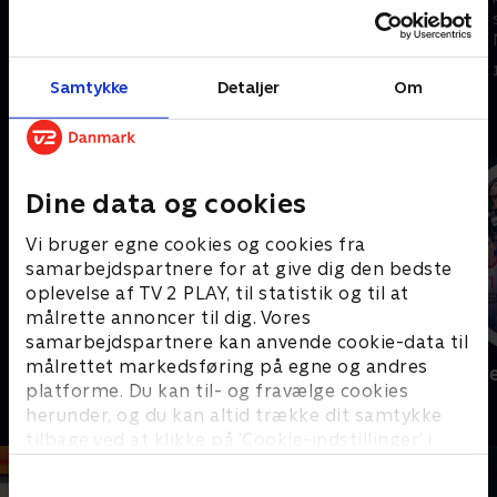
14. juni 2026 • 47 min
14. juni 2026 • 115 min
Samtykke
Detaljer
Om
Andre så også
Dine data og cookies
Vi bruger egne cookies og cookies fra
samarbejdspartnere for at give dig den bedste
oplevelse af TV 2 PLAY, til statistik og til at
målrette annoncer til dig. Vores
samarbejdspartnere kan anvende cookie-data til
målrettet markedsføring på egne og andres
Sport Fokus
Højdepunkt
platforme. Du kan til- og fravælge cookies
Sport
Sport
herunder, og du kan altid trække dit samtykke
tilbage ved at klikke på ’Cookie-indstillinger’ i
bunden af siden. Læs mere om hvordan TV 2
behandler dine oplysninger i