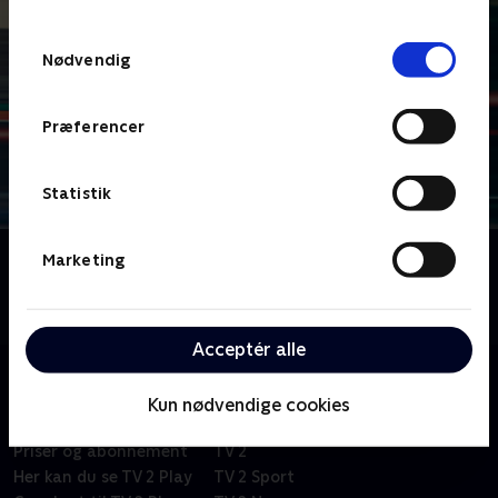
TV 2s privatlivspolitik
.
Samtykkevalg
Nødvendig
Præferencer
Statistik
Om Le Mans
Marketing
Få reaktioner og analyser fra det legendariske
motorløb.
Acceptér alle
Kun nødvendige cookies
Om TV 2 Play
Kanaler
Priser og abonnement
TV 2
Her kan du se TV 2 Play
TV 2 Sport