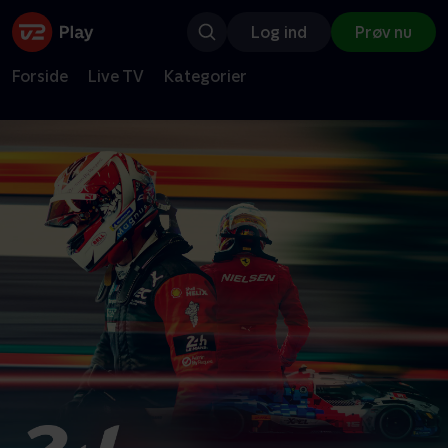
Log ind
Prøv nu
Forside
Live TV
Kategorier