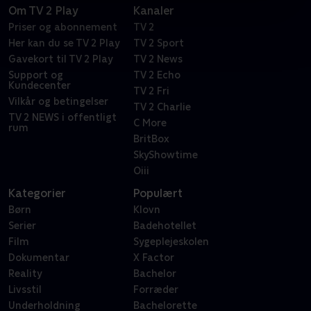
Om TV 2 Play
Kanaler
Priser og abonnement
TV 2
Her kan du se TV 2 Play
TV 2 Sport
Gavekort til TV 2 Play
TV 2 News
Support og
TV 2 Echo
Kundecenter
TV 2 Fri
Vilkår og betingelser
TV 2 Charlie
TV 2 NEWS i offentligt
C More
rum
BritBox
SkyShowtime
Oiii
Kategorier
Populært
Børn
Klovn
Serier
Badehotellet
Film
Sygeplejeskolen
Dokumentar
X Factor
Reality
Bachelor
Livsstil
Forræder
Underholdning
Bachelorette