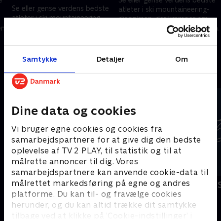
Se eller gense verdens bedste
atleter i ski mountaineering-
atleter i ski mountaineering-
disciplinen, der kæmper om
disciplinen, der kæmper om
en.
prestigefyldt OL-metal i Italien.
prestigefyldt OL-metal i Italien.
19. februar 2026 • 72 min
19. februar 2026 • 132 min
Samtykke
Detaljer
Om
Andre så også
Dine data og cookies
Vi bruger egne cookies og cookies fra
samarbejdspartnere for at give dig den bedste
oplevelse af TV 2 PLAY, til statistik og til at
målrette annoncer til dig. Vores
samarbejdspartnere kan anvende cookie-data til
målrettet markedsføring på egne og andres
Vinter-OL - Speedskating
Vinter-OL - 
platforme. Du kan til- og fravælge cookies
Skisport
Skisport
herunder, og du kan altid trække dit samtykke
tilbage ved at klikke på ’Cookie-indstillinger’ i