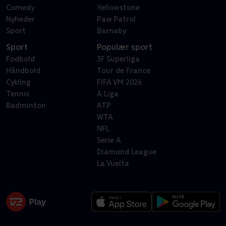
Comedy
Yellowstone
Nyheder
Paw Patrol
Sport
Barnaby
Sport
Populær sport
Fodbold
3F Superliga
Håndbold
Tour de France
Cykling
FIFA VM 2026
Tennis
A Liga
Badminton
ATP
WTA
NFL
Serie A
Diamond League
La Vuelta