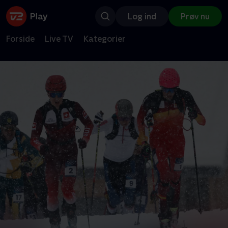
Log ind
Prøv nu
Forside
Live TV
Kategorier