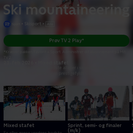
•
Skisport
•
Prøv TV 2 Play*
*Kræver pakken Favorit + Sport. Administrer dit abonnement på Mit
TV 2.
21. feb 2026 • Mixed stafet
Se eller gense verdens bedste atleter i ski mountaineering-
disciplinen, der kæmper om prestigefyldt OL-metal
...
Læs mere
Mixed stafet
Sprint, semi- og finaler
(m/k)
Se eller gense verdens bedste