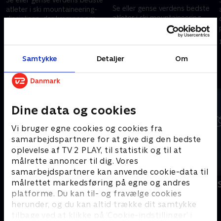
Se eller gense verdens bedste
atleter i ski mountaineering-
atleter i ski mountaineering-
disciplinen, der kæmper om
disciplinen, der kæmper om
prestigefyldt OL-metal i Italien.
prestigefyldt OL-metal i Italien.
21. februar 2026 • 38 min
19. februar 2026 • 132 min
Samtykke
Detaljer
Om
Andre så også
Dine data og cookies
Vi bruger egne cookies og cookies fra
samarbejdspartnere for at give dig den bedste
oplevelse af TV 2 PLAY, til statistik og til at
målrette annoncer til dig. Vores
samarbejdspartnere kan anvende cookie-data til
målrettet markedsføring på egne og andres
Vinter-OL - Langrend
Vinter-OL - 
platforme. Du kan til- og fravælge cookies
Skisport
Skisport
herunder, og du kan altid trække dit samtykke
tilbage ved at klikke på ’Cookie-indstillinger’ i