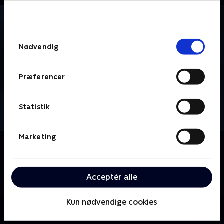
bunden af siden. Læs mere om hvordan TV 2
behandler dine oplysninger i
TV 2s privatlivspolitik
.
Samtykkevalg
Nødvendig
Præferencer
Statistik
Marketing
Om Vinter-OL - Ski mountaineering
Se eller gense verdens bedste atleter i ski
mountaineering-disciplinen, der kæmper om
Acceptér alle
prestigefyldt OL-metal i Milano Cortina.
Kun nødvendige cookies