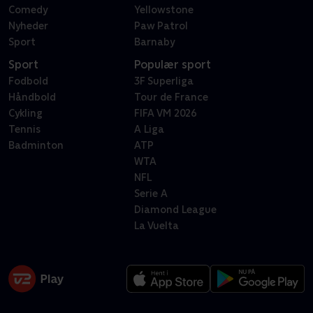
Comedy
Yellowstone
Nyheder
Paw Patrol
Sport
Barnaby
Sport
Populær sport
Fodbold
3F Superliga
Håndbold
Tour de France
Cykling
FIFA VM 2026
Tennis
A Liga
Badminton
ATP
WTA
NFL
Serie A
Diamond League
La Vuelta