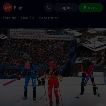
Log ind
Prøv nu
Forside
Live TV
Kategorier