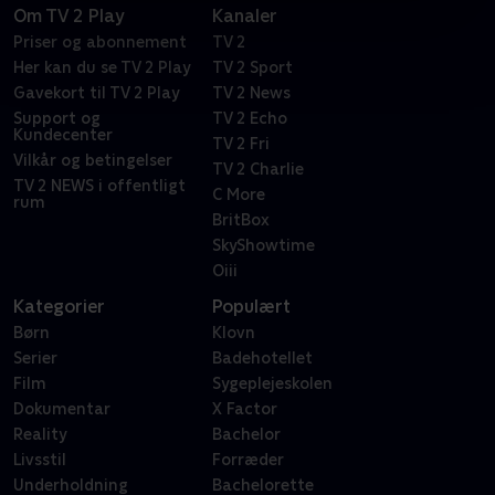
Om TV 2 Play
Kanaler
Priser og abonnement
TV 2
Her kan du se TV 2 Play
TV 2 Sport
Gavekort til TV 2 Play
TV 2 News
Support og
TV 2 Echo
Kundecenter
TV 2 Fri
Vilkår og betingelser
TV 2 Charlie
TV 2 NEWS i offentligt
C More
rum
BritBox
SkyShowtime
Oiii
Kategorier
Populært
Børn
Klovn
Serier
Badehotellet
Film
Sygeplejeskolen
Dokumentar
X Factor
Reality
Bachelor
Livsstil
Forræder
Underholdning
Bachelorette