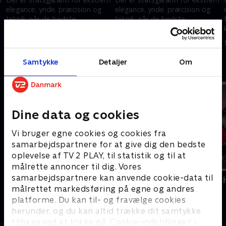
elegance, ynde, præcision og
elegance, ynde, præcision og
teknik, når de bedste
teknik, når de bedste
kunstskøjteløbere fra hele
kunstskøjteløbere fra hele
verden konkurrerer i Milano Ice
verden konkurrerer i Milano Ice
17. februar 2026 • 247 min
16. februar 2026 • 187 min
Skating Arena.
Skating Arena.
Samtykke
Detaljer
Om
Andre så også
Dine data og cookies
Vi bruger egne cookies og cookies fra
samarbejdspartnere for at give dig den bedste
oplevelse af TV 2 PLAY, til statistik og til at
målrette annoncer til dig. Vores
samarbejdspartnere kan anvende cookie-data til
Vinter-OL - Short Track
Vinter-OL -
målrettet markedsføring på egne og andres
Skøjteløb
Sport
platforme. Du kan til- og fravælge cookies
herunder, og du kan altid trække dit samtykke
tilbage ved at klikke på ’Cookie-indstillinger’ i