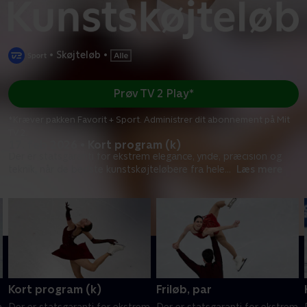
•
Skøjteløb
•
Prøv TV 2 Play*
*Kræver pakken Favorit + Sport. Administrer dit abonnement på Mit
TV 2.
17. feb 2026 • Kort program (k)
Der er statsgaranti for ekstrem elegance, ynde, præcision og
teknik, når de bedste kunstskøjteløbere fra hele
...
Læs mere
Kort program (k)
Friløb, par
m
Der er statsgaranti for ekstrem
Der er statsgaranti for ekstrem