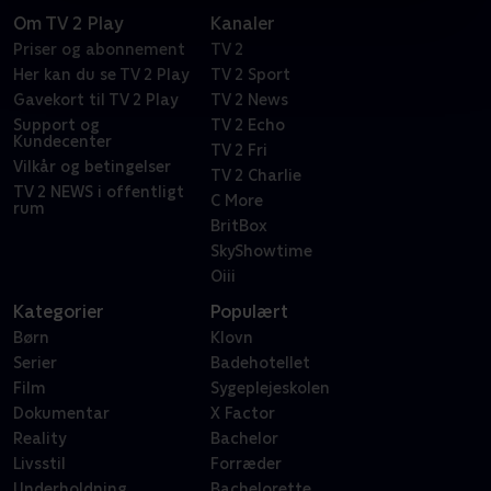
Om TV 2 Play
Kanaler
Priser og abonnement
TV 2
Her kan du se TV 2 Play
TV 2 Sport
Gavekort til TV 2 Play
TV 2 News
Support og
TV 2 Echo
Kundecenter
TV 2 Fri
Vilkår og betingelser
TV 2 Charlie
TV 2 NEWS i offentligt
C More
rum
BritBox
SkyShowtime
Oiii
Kategorier
Populært
Børn
Klovn
Serier
Badehotellet
Film
Sygeplejeskolen
Dokumentar
X Factor
Reality
Bachelor
Livsstil
Forræder
Underholdning
Bachelorette