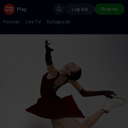
Log ind
Prøv nu
Forside
Live TV
Kategorier