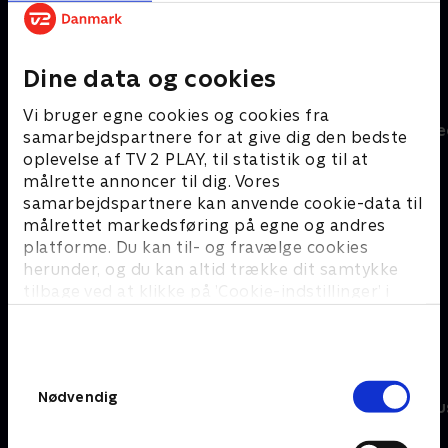
Dine data og cookies
CPH Lufthavnen
Billund Airpor
Vi bruger egne cookies og cookies fra
samarbejdspartnere for at give dig den bedste
Eksperimenterende udfordringer
oplevelse af TV 2 PLAY, til statistik og til at
målrette annoncer til dig. Vores
samarbejdspartnere kan anvende cookie-data til
målrettet markedsføring på egne og andres
platforme. Du kan til- og fravælge cookies
herunder, og du kan altid trække dit samtykke
tilbage ved at klikke på ’Cookie-indstillinger’ i
bunden af siden. Læs mere om hvordan TV 2
behandler dine oplysninger i
TV 2s privatlivspolitik
.
Snyd din alder
Emil skruer n
Samtykkevalg
Nødvendig
Fine fornemmelser på første klasse