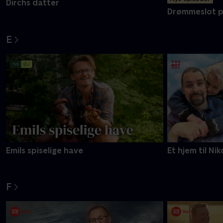
Nye episoder
Dirchs datter
Drømmeslot p
E
Emils spiselige have
Et hjem til Nik