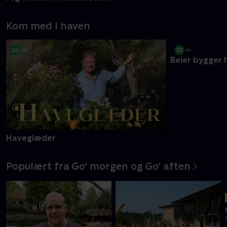
Jeg vil lide for skønheden
Tabu - med R
S4:E1 • De plasti
Kom med i haven
Haveglæder
Beier bygger 
Populært fra Go' morgen og Go' aften