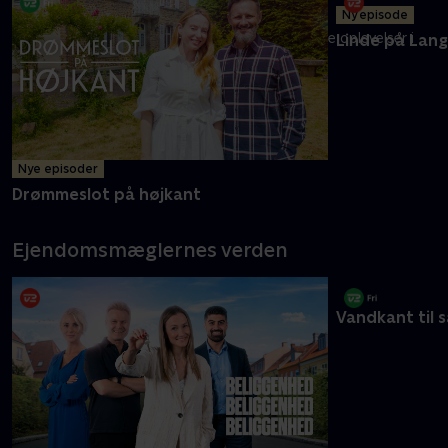
Melvin og mor Carolyne er klar med endnu flere oplevelser i
det ganske land
Mere info
Nye episoder
Ny episode
Drømmeslot på højkant
Linde på Lan
Ejendomsmæglernes verden