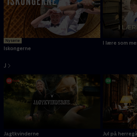
I
Ny serie
I lære som me
Iskongerne
J