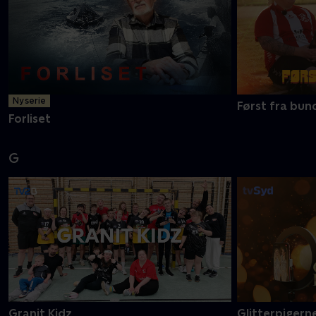
F
Ny serie
Først fra bun
Forliset
G