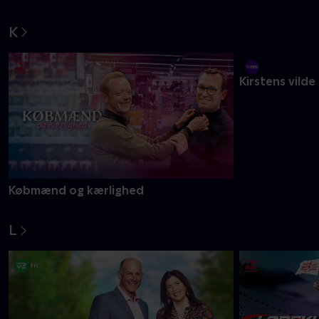
Jagtkvinderne
Jul på herreg
K
Købmænd og kærlighed
Kirstens vilde
L