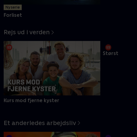
Ny serie
Ny episode
Forliset
På besøg
Rejs ud i verden
Kurs mod fjerne kyster
Størst