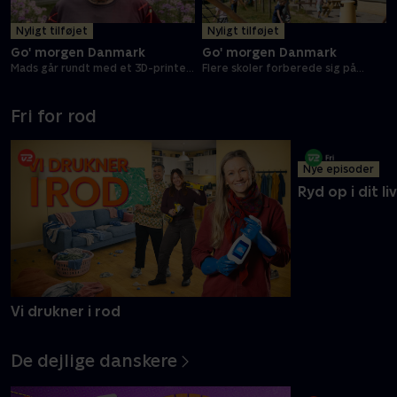
Nyligt tilføjet
Nyligt tilføjet
Go' morgen Danmark
Go' morgen Danmark
Mads går rundt med et 3D-printet
Flere skoler forberede sig på
kranie
terrorangreb
Fri for rod
Nye episoder
Vi drukner i rod
Ryd op i dit liv