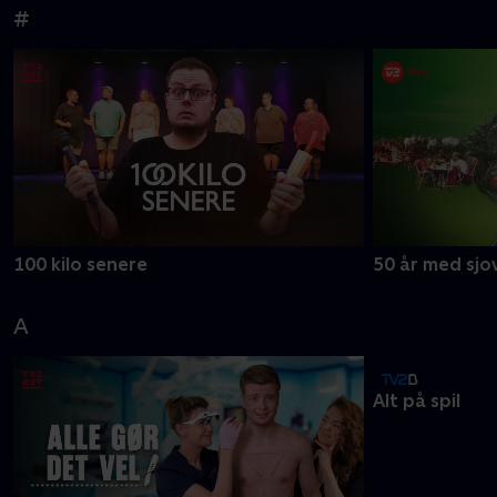
Ny serie
Ny serie
Iskongerne
Forliset
#
100 kilo senere
50 år med sjov
A