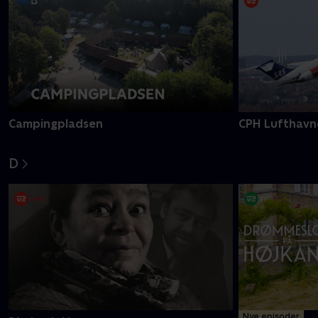
Borgen for begyndere
Bonden og bi
C
Campingpladsen
CPH Lufthavn
D