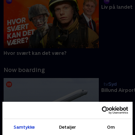
Et anderledes arbejdsliv
Hvor svært kan det være?
Liv på landet
Now boarding
Samtykke
Detaljer
Om