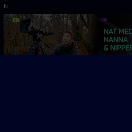
Muflon Mysteriet på Fur
Min tro
N
Naturfotografen
Nat med Nann
O