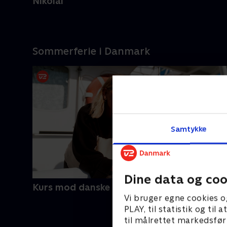
Nikolai
Sommerferie i Danmark
Samtykke
Dine data og coo
Kurs mod danske kyster
Vi bruger egne cookies o
PLAY, til statistik og ti
til målrettet markedsfør