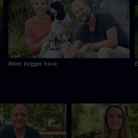
Beier bygger have
E