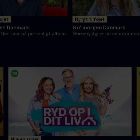
føjet
Nyligt tilføjet
en Danmark
Go' morgen Danmark
ifter spor på personligt album
Fibromyalgi er nu en dokumen
sygdom
Nye episoder