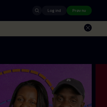
Log ind
Prøv nu