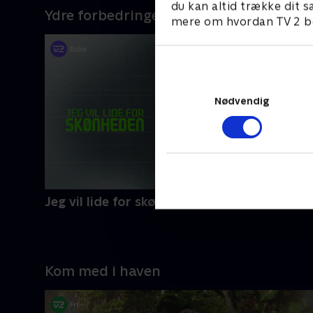
du kan altid trække dit s
Ydre forbedringer
mere om hvordan TV 2 be
Nødvendig
Jeg vil lide for skønheden
Kom med i haven