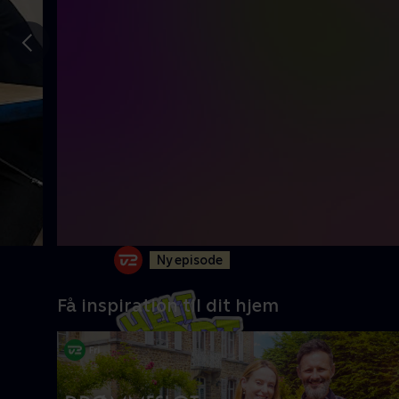
Gå til
forrige
slide
Ny episode
Få inspiration til dit hjem