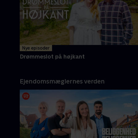
Melvin og mor Carolyne er klar
med endnu flere oplevelser i det
ganske land
Mere info
Nye episoder
Drømmeslot på højkant
Ejendomsmæglernes verden