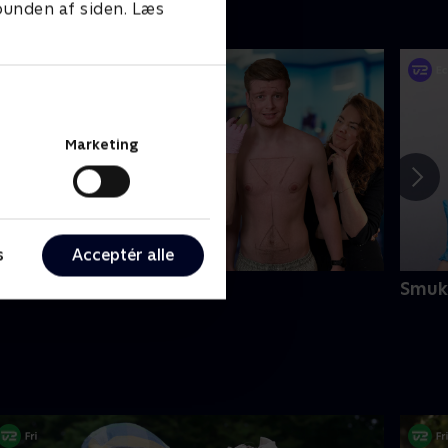
 bunden af siden. Læs
Marketing
s
Acceptér alle
lle gør det vel?
Smuk