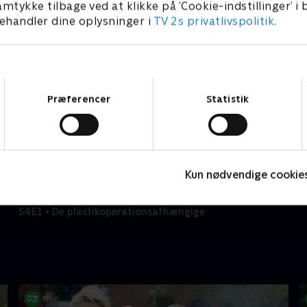
amtykke tilbage ved at klikke på ’Cookie-indstillinger’ i
handler dine oplysninger i
TV 2s privatlivspolitik
.
Samtykkevalg
Præferencer
Statistik
Kun nødvendige cookie
Tabu - med Rune Klan
A
S4:E1 • De plastikoperationsafhængige