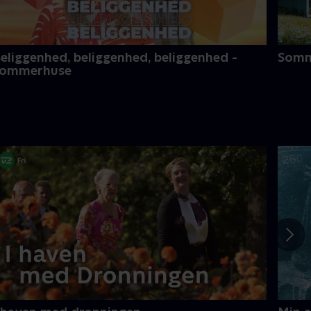
eliggenhed, beliggenhed, beliggenhed -
Somme
sommerhuse