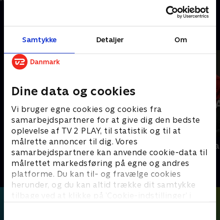
r.
5. november 2025 • 50 min
4. november 2025 • 40 min
Andre så også
Samtykke
Detaljer
Om
Dine data og cookies
Vi bruger egne cookies og cookies fra
samarbejdspartnere for at give dig den bedste
oplevelse af TV 2 PLAY, til statistik og til at
målrette annoncer til dig. Vores
Interview med dronning Margrethe
Folketingsva
samarbejdspartnere kan anvende cookie-data til
- 100-året for Genforeningen
Nyheder
målrettet markedsføring på egne og andres
2020 • Nyheder • 38 min
platforme. Du kan til- og fravælge cookies
herunder, og du kan altid trække dit samtykke
tilbage ved at klikke på ’Cookie-indstillinger’ i
bunden af siden. Læs mere om hvordan TV 2
behandler dine oplysninger i