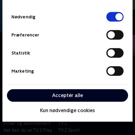
TV 2s privatlivspolitik
.
Samtykkevalg
Nødvendig
Præferencer
Statistik
Om Valgdebatter
Marketing
Spidskandidater til kommunal- og regionsvalget
debatterer de vigtigste emner i Østjylland frem mod
kommunalvalget 18. november.
Acceptér alle
Kun nødvendige cookies
Om TV 2 Play
Kanaler
Priser og abonnement
TV 2
Her kan du se TV 2 Play
TV 2 Sport