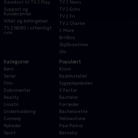
Gavekort til TV 2 Play
TV 2 News
Support og
TV 2 Echo
Kundecenter
TV 2 Fri
Vilkår og betingelser
TV 2 Charlie
TV 2 NEWS i offentligt
C More
rum
BritBox
SkyShowtime
Oiii
Kategorier
Populært
Børn
Klovn
Serier
Badehotellet
Film
Sygeplejeskolen
Dokumentar
X Factor
Reality
Bachelor
Livsstil
Forræder
Underholdning
Bachelorette
Comedy
Yellowstone
Nyheder
Paw Patrol
Sport
Barnaby