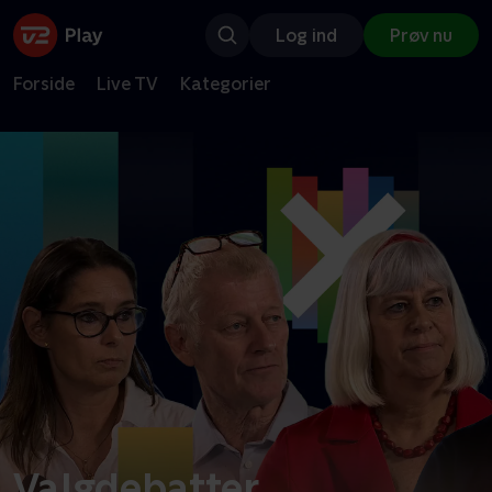
Log ind
Prøv nu
Forside
Live TV
Kategorier
Valgdebatter