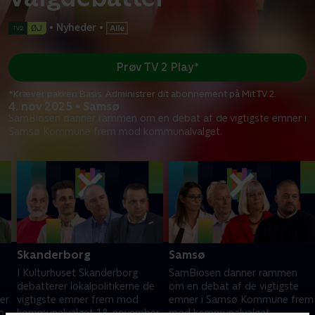
•
Nyheder
•
Prøv TV 2 Play*
*Kræver pakken Basis. Administrer dit abonnement på Mit TV 2.
4. nov 2025 • Samsø
SamBiosen danner rammen om en debat af de vigtigste emner i
Samsø Kommune frem mod kommunalvalget.
Skanderborg
Samsø
I Kulturhuset Skanderborg
SamBiosen danner rammen
debatterer lokalpolitikerne de
om en debat af de vigtigste
er
vigtigste emner frem mod
emner i Samsø Kommune frem
od
kommunalvalget 18. november.
mod kommunalvalget.