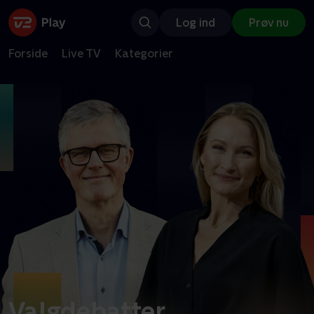
Log ind
Prøv nu
Forside
Live TV
Kategorier
Valgdebatter