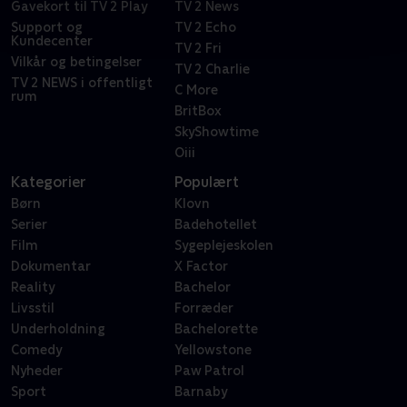
Gavekort til TV 2 Play
TV 2 News
Support og
TV 2 Echo
Kundecenter
TV 2 Fri
Vilkår og betingelser
TV 2 Charlie
TV 2 NEWS i offentligt
C More
rum
BritBox
SkyShowtime
Oiii
Kategorier
Populært
Børn
Klovn
Serier
Badehotellet
Film
Sygeplejeskolen
Dokumentar
X Factor
Reality
Bachelor
Livsstil
Forræder
Underholdning
Bachelorette
Comedy
Yellowstone
Nyheder
Paw Patrol
Sport
Barnaby