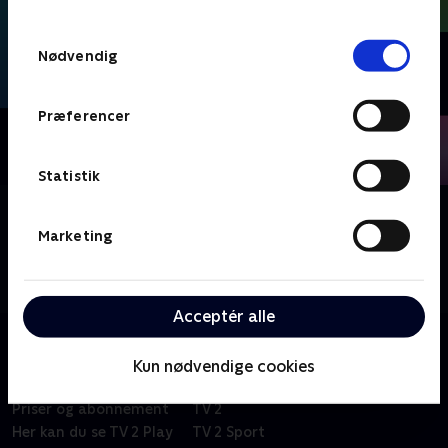
TV 2s privatlivspolitik
.
Samtykkevalg
Nødvendig
Præferencer
Statistik
Om Valgdebatter
Marketing
Spidskandidater til kommunal- og regionsvalget
debatterer de vigtigste emner i Østjylland frem mod
kommunalvalget 18. november.
Acceptér alle
Kun nødvendige cookies
Om TV 2 Play
Kanaler
Priser og abonnement
TV 2
Her kan du se TV 2 Play
TV 2 Sport