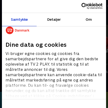
regionsvalget 18. november.
Kommune frem mod
17. november 2025 • 56 min
14. november 2025 • 76 min
kommunalvalget 18. november.
Andre så også
Samtykke
Detaljer
Om
Dine data og cookies
Vi bruger egne cookies og cookies fra
samarbejdspartnere for at give dig den bedste
oplevelse af TV 2 PLAY, til statistik og til at
målrette annoncer til dig. Vores
Interview med dronning Margrethe
Folketingsva
samarbejdspartnere kan anvende cookie-data til
- 100-året for Genforeningen
Nyheder
målrettet markedsføring på egne og andres
2020 • Nyheder • 38 min
platforme. Du kan til- og fravælge cookies
herunder, og du kan altid trække dit samtykke
tilbage ved at klikke på ’Cookie-indstillinger’ i
bunden af siden. Læs mere om hvordan TV 2
behandler dine oplysninger i