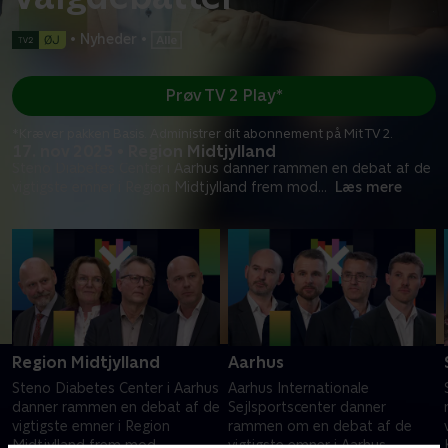
•
Nyheder
•
Prøv TV 2 Play*
*Kræver pakken Basis. Administrer dit abonnement på Mit TV 2.
17. nov 2025 • Region Midtjylland
Steno Diabetes Center i Aarhus danner rammen en debat af de
vigtigste emner i Region Midtjylland frem mod
...
Læs mere
Region Midtjylland
Aarhus
Steno Diabetes Center i Aarhus
Aarhus Internationale
danner rammen en debat af de
Sejlsportscenter danner
vigtigste emner i Region
rammen om en debat af de
Midtjylland frem mod
vigtigste emner i Aarhus