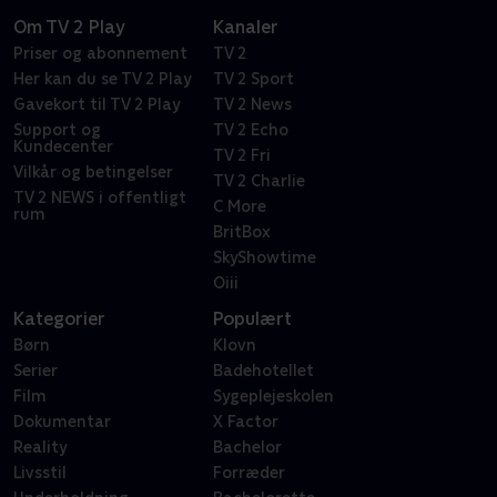
Om TV 2 Play
Kanaler
Priser og abonnement
TV 2
Her kan du se TV 2 Play
TV 2 Sport
Gavekort til TV 2 Play
TV 2 News
Support og
TV 2 Echo
Kundecenter
TV 2 Fri
Vilkår og betingelser
TV 2 Charlie
TV 2 NEWS i offentligt
C More
rum
BritBox
SkyShowtime
Oiii
Kategorier
Populært
Børn
Klovn
Serier
Badehotellet
Film
Sygeplejeskolen
Dokumentar
X Factor
Reality
Bachelor
Livsstil
Forræder