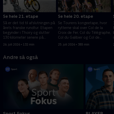
Se hele 21. etape
Se hele 20. etape
Så er det tid til afslutningen på
Se Tourens kongeetape, hvor
årets franske rundtur. Etapen
rytterne skal over Col de la
begynder i Thoiry og slutter
Croix de Fer, Col du Télégraphe,
130 kilometer senere på
Col du Galibier og Col de
Champs-Élysées i Paris.
Sarenne, før afslutningen på
26. juli 2026 • 132 min
25. juli 2026 • 385 min
Alpe d’Huez.
Andre så også
Sport Fokus
PLAYER