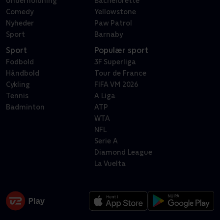
Underholdning
Bachelorette
Comedy
Yellowstone
Nyheder
Paw Patrol
Sport
Barnaby
Sport
Populær sport
Fodbold
3F Superliga
Håndbold
Tour de France
Cykling
FIFA VM 2026
Tennis
A Liga
Badminton
ATP
WTA
NFL
Serie A
Diamond League
La Vuelta