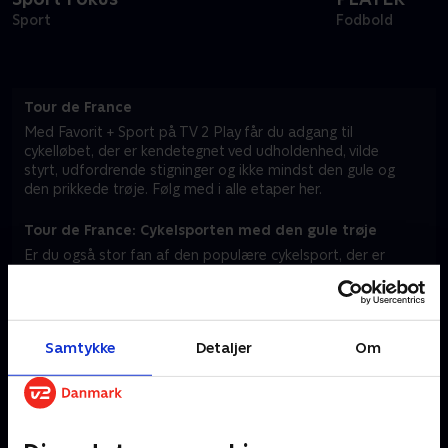
Sport
Fodbold
Tour de France
Med Favorit + Sport på TV 2 Play får du adgang til
cykelløbet, der er kendetegnet ved udholdenhed, vilde
styrt, udfordrende stigninger og ikke mindst den gule og
den prikkede trøje. Følg med i alle etaper her.
Tour de France: Cykelsporten med den gule trøje
Er du også stor fan af den populære cykelsport, der er
kendetegnet ved både hurtighed, udholdenhed og taktik?
Så er du landet det rette sted. På TV 2 Play kan du nemlig
følge med i det populære løb – lige fra afsløringen af de
nye, spændende etaper til selve cykelløbets startskud.
Samtykke
Detaljer
Om
I Frankrigs smukke landskaber kæmper rytterne mod både
terrænet og ikke mindst hinanden om den ikoniske, gule
førertrøje. Historien om Tour de France strækker sig over
mere end et århundrede, og det er en tradition, der er
kendetegnet ved drama, triumf og uforudsigelighed. De