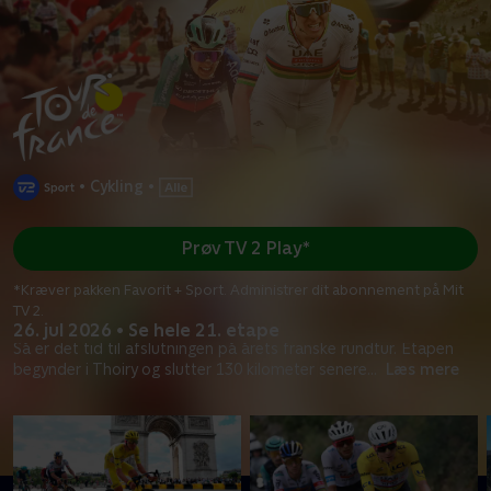
•
Cykling
•
Prøv TV 2 Play*
*Kræver pakken Favorit + Sport. Administrer dit abonnement på Mit
TV 2.
26. jul 2026 • Se hele 21. etape
Så er det tid til afslutningen på årets franske rundtur. Etapen
begynder i Thoiry og slutter 130 kilometer senere
...
Læs mere