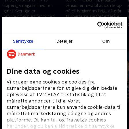
Superligamagasin, hvor en
Jensen er med til at samle op
gæst hver uge er
på et begivenhedsrigt efterår.
omdrejningspunktet for en
Eksperterne sætter efterårets
passioneret og underholdende
hold og kårer sæsonens
9. februar 2026 • 61 min
8. december 2025 • 68 min
superligasnak. Vært er Jesper
bedste spiller.
Amter.
Samtykke
Detaljer
Om
Andre så også
Dine data og cookies
Vi bruger egne cookies og cookies fra
samarbejdspartnere for at give dig den bedste
oplevelse af TV 2 PLAY, til statistik og til at
målrette annoncer til dig. Vores
samarbejdspartnere kan anvende cookie-data til
Serie A
PLAYER
målrettet markedsføring på egne og andres
Fodbold
Fodbold
platforme. Du kan til- og fravælge cookies
herunder, og du kan altid trække dit samtykke