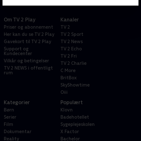
Om TV 2 Play
Kanaler
Priser og abonnement
TV 2
Her kan du se TV 2 Play
TV 2 Sport
Gavekort til TV 2 Play
TV 2 News
Support og
TV 2 Echo
Kundecenter
TV 2 Fri
Vilkår og betingelser
TV 2 Charlie
TV 2 NEWS i offentligt
C More
rum
BritBox
SkyShowtime
Oiii
Kategorier
Populært
Børn
Klovn
Serier
Badehotellet
Film
Sygeplejeskolen
Dokumentar
X Factor
Reality
Bachelor