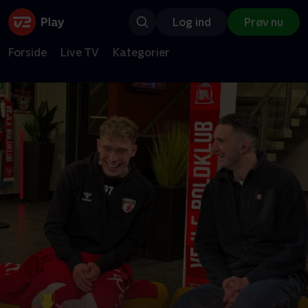
Log ind
Prøv nu
Forside
Live TV
Kategorier