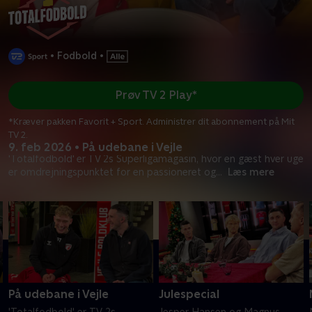
•
Fodbold
•
Prøv TV 2 Play*
*Kræver pakken Favorit + Sport. Administrer dit abonnement på Mit
TV 2.
9. feb 2026 • På udebane i Vejle
'Totalfodbold' er TV 2s Superligamagasin, hvor en gæst hver uge
er omdrejningspunktet for en passioneret og
...
Læs mere
På udebane i Vejle
Julespecial
'Totalfodbold' er TV 2s
Jesper Hansen og Magnus