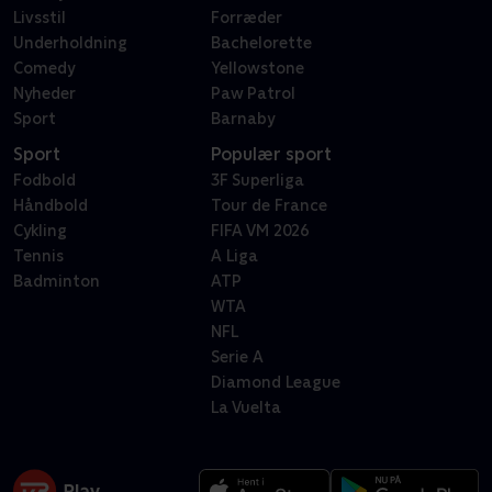
Livsstil
Forræder
Underholdning
Bachelorette
Comedy
Yellowstone
Nyheder
Paw Patrol
Sport
Barnaby
Sport
Populær sport
Fodbold
3F Superliga
Håndbold
Tour de France
Cykling
FIFA VM 2026
Tennis
A Liga
Badminton
ATP
WTA
NFL
Serie A
Diamond League
La Vuelta