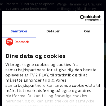
lar
Randers FC har valgt at ophøre
Werge, Hammer og Graulund
an
et større samarbejde med
er tilbage og klar til en ny
klubbens stemningsskabende
sæson! På plakaten i denne
fans. Er det den rigtige
uge er blandt andet Frederik
beslutning?
Birk, Rasmus Højlund og et helt
19. august 2025 • 40 min
12. august 2025 • 51 min
nyt tiltag. .
Samtykke
Detaljer
Om
Andre så også
Dine data og cookies
Vi bruger egne cookies og cookies fra
samarbejdspartnere for at give dig den bedste
oplevelse af TV 2 PLAY, til statistik og til at
målrette annoncer til dig. Vores
samarbejdspartnere kan anvende cookie-data til
PLAYER
Landsholdsl
målrettet markedsføring på egne og andres
Fodbold
Fodbold
platforme. Du kan til- og fravælge cookies
herunder, og du kan altid trække dit samtykke