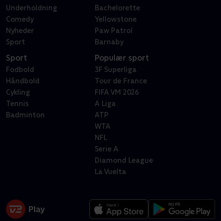
Underholdning
Bachelorette
Comedy
Yellowstone
Nyheder
Paw Patrol
Sport
Barnaby
Sport
Populær sport
Fodbold
3F Superliga
Håndbold
Tour de France
Cykling
FIFA VM 2026
Tennis
A Liga
Badminton
ATP
WTA
NFL
Serie A
Diamond League
La Vuelta