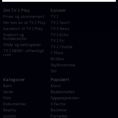
Om TV 2 Play
Kanaler
Priser og abonnement
TV 2
Her kan du se TV 2 Play
TV 2 Sport
Gavekort til TV 2 Play
TV 2 News
Support og
TV 2 Echo
Kundecenter
TV 2 Fri
Vilkår og betingelser
TV 2 Charlie
TV 2 NEWS i offentligt
C More
rum
BritBox
SkyShowtime
Oiii
Kategorier
Populært
Børn
Klovn
Serier
Badehotellet
Film
Sygeplejeskolen
Dokumentar
X Factor
Reality
Bachelor
Livsstil
Forræder