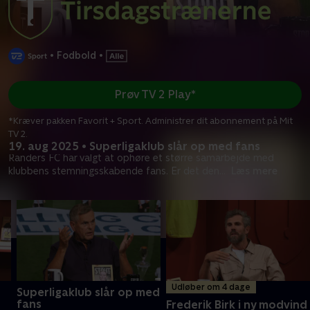
•
Fodbold
•
Prøv TV 2 Play*
*Kræver pakken Favorit + Sport. Administrer dit abonnement på Mit
TV 2.
19. aug 2025 • Superligaklub slår op med fans
Randers FC har valgt at ophøre et større samarbejde med
klubbens stemningsskabende fans. Er det den
...
Læs mere
Udløber om 4 dage
Superligaklub slår op med
fans
Frederik Birk i ny modvind