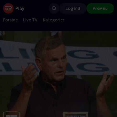
Log ind
Prøv nu
Forside
Live TV
Kategorier