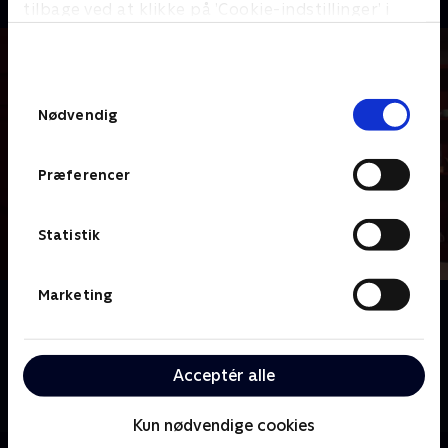
tilbage ved at klikke på ’Cookie-indstillinger’ i
bunden af siden. Læs mere om hvordan TV 2
behandler dine oplysninger i
TV 2s privatlivspolitik
.
Samtykkevalg
Nødvendig
Præferencer
Statistik
Marketing
Om Tirsdagstrænerne
Carsten Werge er vært, og han vil sammen med Glen
Riddersholm, Bo Henriksen og Dan Hammer
Acceptér alle
dissekere weekendens runde i Superligaen og store
fodboldhistorier.
Kun nødvendige cookies