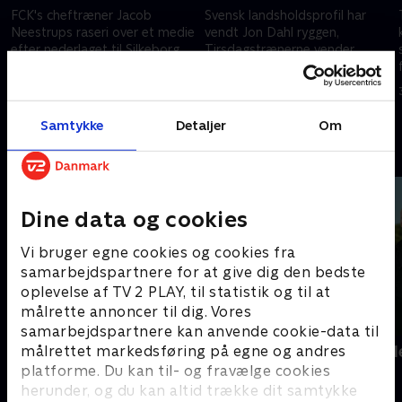
FCK's cheftræner Jacob
Svensk landsholdsprofil har
Neestrups raseri over et medie
vendt Jon Dahl ryggen,
efter nederlaget til Silkeborg
Tirsdagstrænerne vender
skaber debat hos
situationen, Jon Dahl nu står i.
Tirsdagstrænerne.
21. oktober 2025 • 43 min
7. oktober 2025 • 42 min
Samtykke
Detaljer
Om
Andre så også
Dine data og cookies
Vi bruger egne cookies og cookies fra
samarbejdspartnere for at give dig den bedste
oplevelse af TV 2 PLAY, til statistik og til at
målrette annoncer til dig. Vores
samarbejdspartnere kan anvende cookie-data til
PLAYER
Landsholdsl
målrettet markedsføring på egne og andres
platforme. Du kan til- og fravælge cookies
Fodbold
Fodbold
herunder, og du kan altid trække dit samtykke