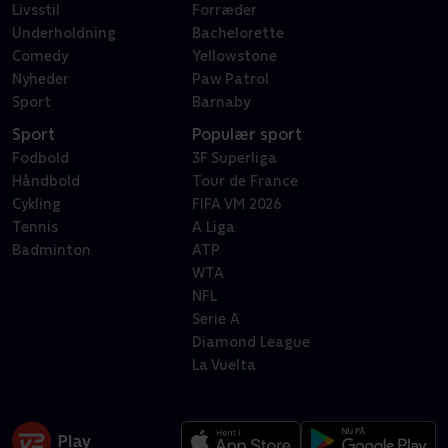
Livsstil
Forræder
Underholdning
Bachelorette
Comedy
Yellowstone
Nyheder
Paw Patrol
Sport
Barnaby
Sport
Populær sport
Fodbold
3F Superliga
Håndbold
Tour de France
Cykling
FIFA VM 2026
Tennis
A Liga
Badminton
ATP
WTA
NFL
Serie A
Diamond League
La Vuelta