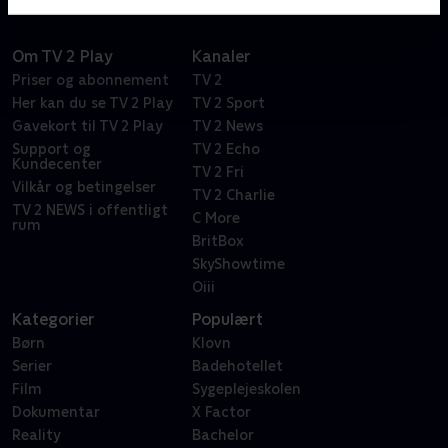
Om TV 2 Play
Kanaler
Priser og abonnement
TV 2
Her kan du se TV 2 Play
TV 2 Sport
Gavekort til TV 2 Play
TV 2 News
Support og
TV 2 Echo
Kundecenter
TV 2 Fri
Vilkår og betingelser
TV 2 Charlie
TV 2 NEWS i offentligt
C More
rum
BritBox
SkyShowtime
Oiii
Kategorier
Populært
Børn
Klovn
Serier
Badehotellet
Film
Sygeplejeskolen
Dokumentar
X Factor
Reality
Bachelor