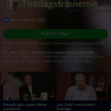
•
Fodbold
•
Prøv TV 2 Play*
*Kræver pakken Favorit + Sport. Administrer dit abonnement på Mit
TV 2.
21. okt 2025 • Neestrups raseri deler vandene
FCK's cheftræner Jacob Neestrups raseri over et medie efter
nederlaget til Silkeborg skaber debat hos
...
Læs mere
Neestrups raseri deler
Jon Dahl i modvind i
vandene
Sverige