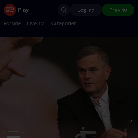
Log ind
Prøv nu
Forside
Live TV
Kategorier