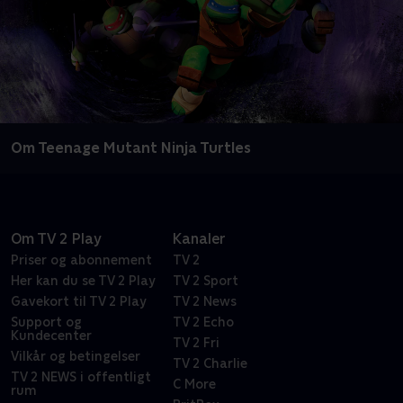
Om Teenage Mutant Ninja Turtles
Om TV 2 Play
Kanaler
Priser og abonnement
TV 2
Her kan du se TV 2 Play
TV 2 Sport
Gavekort til TV 2 Play
TV 2 News
Support og
TV 2 Echo
Kundecenter
TV 2 Fri
Vilkår og betingelser
TV 2 Charlie
TV 2 NEWS i offentligt
C More
rum