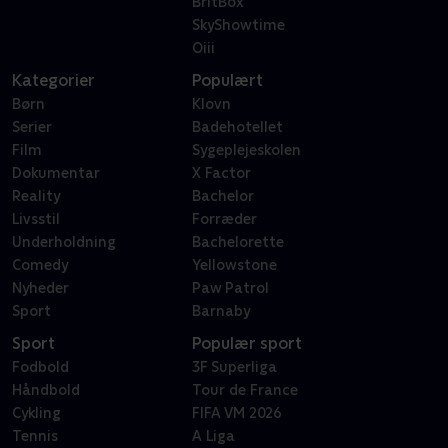
BritBox
SkyShowtime
Oiii
Kategorier
Populært
Børn
Klovn
Serier
Badehotellet
Film
Sygeplejeskolen
Dokumentar
X Factor
Reality
Bachelor
Livsstil
Forræder
Underholdning
Bachelorette
Comedy
Yellowstone
Nyheder
Paw Patrol
Sport
Barnaby
Sport
Populær sport
Fodbold
3F Superliga
Håndbold
Tour de France
Cykling
FIFA VM 2026
Tennis
A Liga