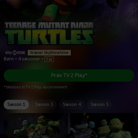
Kræver SkyShowtime
Børn
•
4 sæsoner
•
Prøv TV 2 Play*
*tilkøbes til TV 2 Play abonnement
Sæson 1
Sæson 3
Sæson 4
Sæson 5