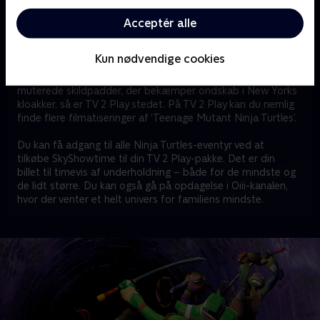
verden – som Universal Pictures, Paramount Pictures,
Nickelodeon og DreamWorks.
Acceptér alle
Er ‘Teenage Mutant Ninja Turtles’ også et hit hjemme
Kun nødvendige cookies
hos dig?
Hvis du eller andre hjemme hos dig er helt vilde med de fire
muterede skildpadder, der bekæmper ondskab i New Yorks
kloakker, så er TV 2 Play stedet. På TV 2 Play kan du nemlig
finde flere filmatiseringer af ‘Teenage Mutant Ninja Turtles’.
Du kan få adgang til alle Ninja Turtles-eventyr ved at
tilkøbe SkyShowtime til din TV 2 Play-pakke. Det er din
billet til timevis af underholdning – både for de mindste og
de lidt større. Du kan også gå på opdagelse i Oiii-kanalen,
hvor der venter et helt univers for familiens mindste.