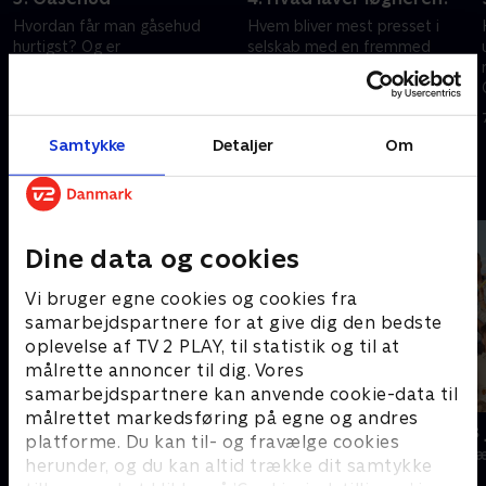
Hvordan får man gåsehud
Hvem bliver mest presset i
hurtigst? Og er
selskab med en fremmed
gåsehudsdeficiens en virkelig
løgner? Vi skal også opleve
sygdom? De kreative kræfter
spektakulære transformationer
skal også bruges på dyreviden
og vigtig viden om kranfører
23. juni 2023 • 63 min
30. juni 2023 • 59 min
og opfindertække.
offshore.
Samtykke
Detaljer
Om
Andre så også
Dine data og cookies
Vi bruger egne cookies og cookies fra
samarbejdspartnere for at give dig den bedste
oplevelse af TV 2 PLAY, til statistik og til at
målrette annoncer til dig. Vores
samarbejdspartnere kan anvende cookie-data til
målrettet markedsføring på egne og andres
Danmarks dummeste
24 stjerners 
platforme. Du kan til- og fravælge cookies
TV-Shows • 1 sæsoner
TV-Shows • 1 s
herunder, og du kan altid trække dit samtykke