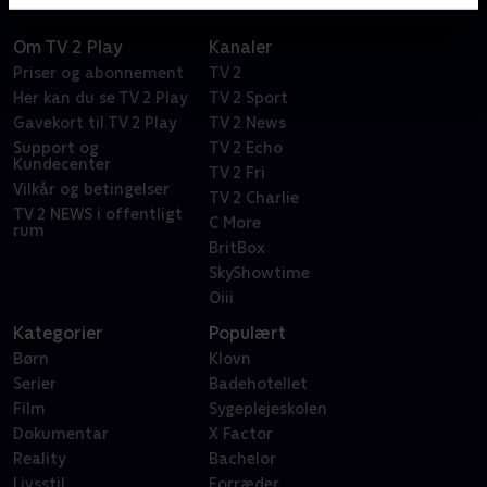
Om TV 2 Play
Kanaler
Priser og abonnement
TV 2
Her kan du se TV 2 Play
TV 2 Sport
Gavekort til TV 2 Play
TV 2 News
Support og
TV 2 Echo
Kundecenter
TV 2 Fri
Vilkår og betingelser
TV 2 Charlie
TV 2 NEWS i offentligt
C More
rum
BritBox
SkyShowtime
Oiii
Kategorier
Populært
Børn
Klovn
Serier
Badehotellet
Film
Sygeplejeskolen
Dokumentar
X Factor
Reality
Bachelor
Livsstil
Forræder