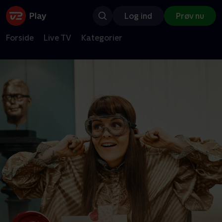
Log ind
Prøv nu
Forside
Live TV
Kategorier