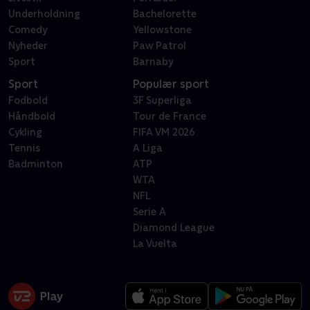
Underholdning
Bachelorette
Comedy
Yellowstone
Nyheder
Paw Patrol
Sport
Barnaby
Sport
Populær sport
Fodbold
3F Superliga
Håndbold
Tour de France
Cykling
FIFA VM 2026
Tennis
A Liga
Badminton
ATP
WTA
NFL
Serie A
Diamond League
La Vuelta