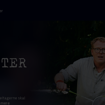
er
eltagerne skal
 mere