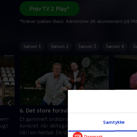
Prøv TV 2 Play*
*Kræver pakken Basis. Administrer dit abonnement på Mit
Sæson 1
Sæson 2
Sæson 3
Sæson 4
S
6. Det store forsvindingsnummer
7. En se
nnem
Et gammelt ordsprog bliver meget
Velkommen
Samtykke
rugt
konkret, når deltagerne skal finde en
opgør om
nål i en høstak. De laver også store
hoved. Me