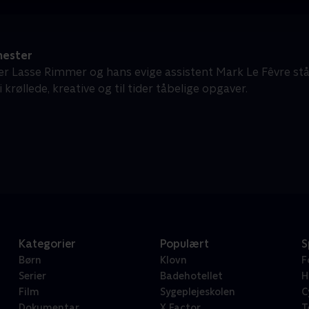
ester
r Lasse Rimmer og hans evige assistent Mark Le Fêvre står
 krøllede, kreative og til tider tåbelige opgaver.
Kategorier
Populært
S
Børn
Klovn
F
Serier
Badehotellet
H
Film
Sygeplejeskolen
C
Dokumentar
X Factor
T