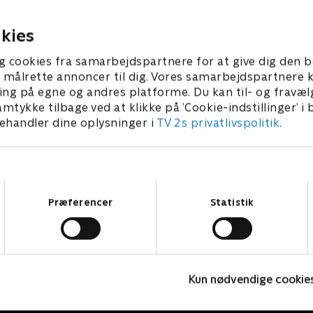
å overarbejde, når de skal
marcipangrise, og juleønsker
inandens koder.
opfyldelse.
er 2022 • 63 min
25. december 2022 • 62 min
kies
g cookies fra samarbejdspartnere for at give dig den b
l at målrette annoncer til dig. Vores samarbejdspartner
ing på egne og andres platforme. Du kan til- og fravæl
amtykke tilbage ved at klikke på ’Cookie-indstillinger’ i
handler dine oplysninger i
TV 2s privatlivspolitik
.
Samtykkevalg
Præferencer
Statistik
24 stjerners julikalender
I
Kun nødvendige cookie
TV-Shows • 1 sæsoner
T