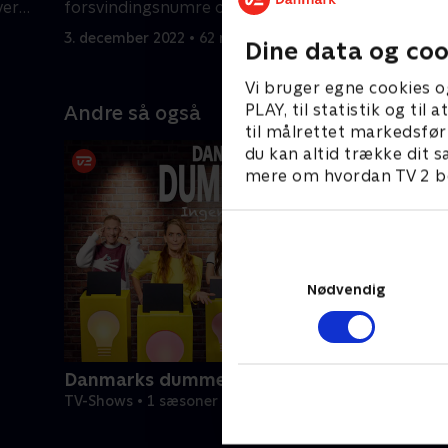
ver
forsvindingsnumre og håndterer
hjerner p
ustyrlige fødder.
knække h
3. december 2022 • 62 min
10. decemb
Dine data og coo
Vi bruger egne cookies o
PLAY, til statistik og ti
Andre så også
til målrettet markedsfør
du kan altid trække dit s
mere om hvordan TV 2 be
Nødvendig
Danmarks dummeste
TV-Shows • 1 sæsoner