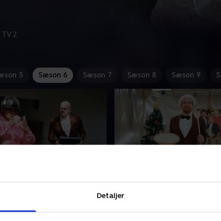
 TV 2.
æson 5
Sæson 6
Sæson 7
Sæson 8
Sæson 9
S
værdig finale
8. Et forbavsende julep
 til finalen og det endelige
Julen er fuld af overraskelse
Detaljer
 stormesterens gyldne
stormesterens bolsjestribe
n først skal de skøre
Og ingen jul uden mandeljag