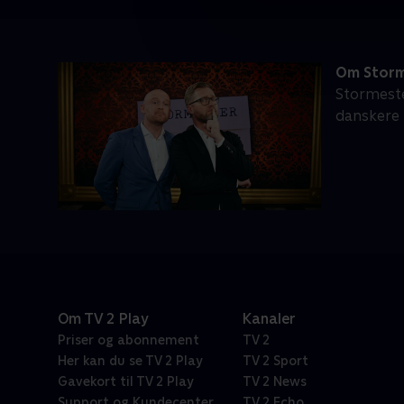
Om Storm
Stormeste
danskere i
Om TV 2 Play
Kanaler
Priser og abonnement
TV 2
Her kan du se TV 2 Play
TV 2 Sport
Gavekort til TV 2 Play
TV 2 News
Support og Kundecenter
TV 2 Echo