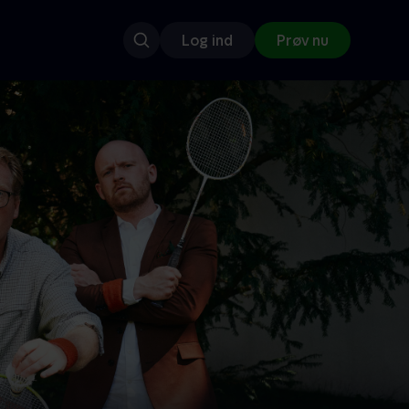
Log ind
Prøv nu