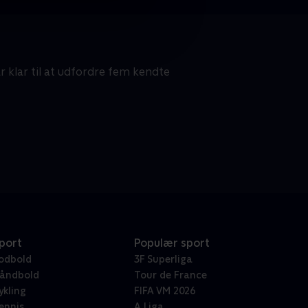
 klar til at udfordre fem kendte
port
Populær sport
odbold
3F Superliga
åndbold
Tour de France
ykling
FIFA VM 2026
ennis
A Liga