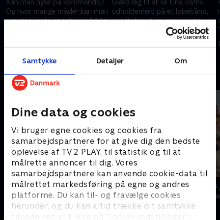
Kan man nyse på kommando?
Glæd dig til at se Lina Rafns
Og hvor mange måder kan man
udholdenhed på et løbebånd,
egentlig kaste et tebrev på? Se
resultatet af en usædvanlig
med når de fem deltagere
blindtegning, og finder Ruben
forsøger at løse stormesterens
Søltoft nogensinde ud af, hvad
18. august 2018 • 59 min
18. august 2018 • 59 min
opgaver.
en snekke er?
Samtykke
Detaljer
Om
Andre så også
Dine data og cookies
Vi bruger egne cookies og cookies fra
samarbejdspartnere for at give dig den bedste
oplevelse af TV 2 PLAY, til statistik og til at
målrette annoncer til dig. Vores
samarbejdspartnere kan anvende cookie-data til
målrettet markedsføring på egne og andres
Danmarks dummeste
24 stjerners 
platforme. Du kan til- og fravælge cookies
TV-Shows • 1 sæsoner
TV-Shows • 1 s
herunder, og du kan altid trække dit samtykke
tilbage ved at klikke på ’Cookie-indstillinger’ i