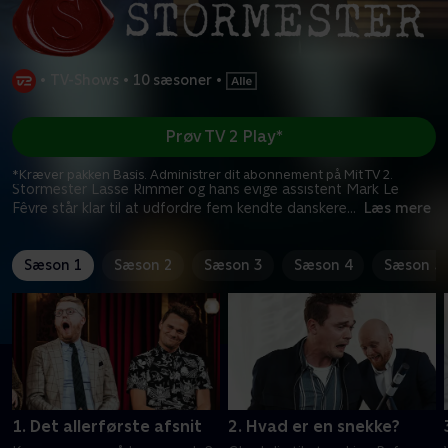
•
TV-Shows
•
10 sæsoner
•
Prøv TV 2 Play*
*Kræver pakken Basis. Administrer dit abonnement på Mit TV 2.
Stormester Lasse Rimmer og hans evige assistent Mark Le
Fêvre står klar til at udfordre fem kendte danskere
...
Læs mere
Sæson 1
Sæson 2
Sæson 3
Sæson 4
Sæson 5
1. Det allerførste afsnit
2. Hvad er en snekke?