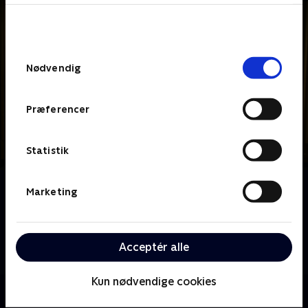
bunden af siden. Læs mere om hvordan TV 2
behandler dine oplysninger i
TV 2s privatlivspolitik
.
Samtykkevalg
Nødvendig
Præferencer
Statistik
Om Stormester
Marketing
Stormester Lasse Rimmer og hans evige assistent
Mark Le Fêvre står klar til at udfordre fem kendte
danskere i krøllede, kreative og til tider tåbelige
Acceptér alle
opgaver.
Kun nødvendige cookies