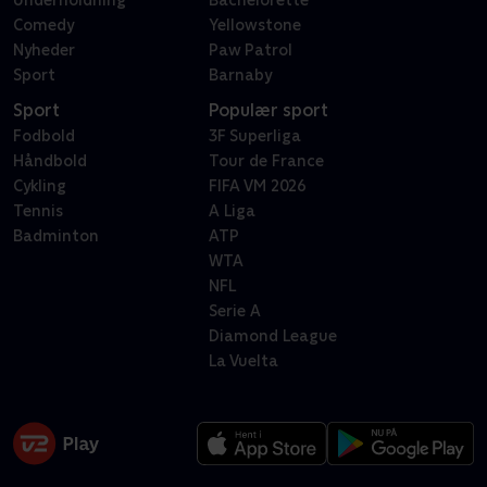
Underholdning
Bachelorette
Comedy
Yellowstone
Nyheder
Paw Patrol
Sport
Barnaby
Sport
Populær sport
Fodbold
3F Superliga
Håndbold
Tour de France
Cykling
FIFA VM 2026
Tennis
A Liga
Badminton
ATP
WTA
NFL
Serie A
Diamond League
La Vuelta