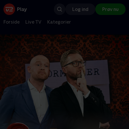
Log ind
Prøv nu
Forside
Live TV
Kategorier