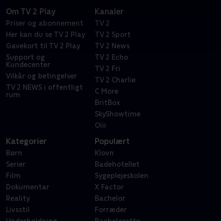
Om TV 2 Play
Kanaler
Priser og abonnement
TV 2
Her kan du se TV 2 Play
TV 2 Sport
Gavekort til TV 2 Play
TV 2 News
Support og
TV 2 Echo
Kundecenter
TV 2 Fri
Vilkår og betingelser
TV 2 Charlie
TV 2 NEWS i offentligt
C More
rum
BritBox
SkyShowtime
Oiii
Kategorier
Populært
Børn
Klovn
Serier
Badehotellet
Film
Sygeplejeskolen
Dokumentar
X Factor
Reality
Bachelor
Livsstil
Forræder