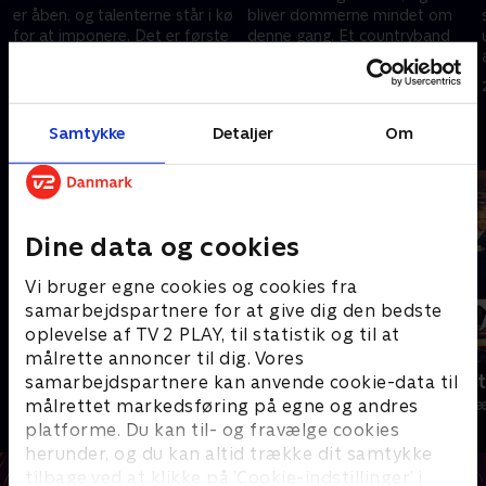
er åben, og talenterne står i kø
bliver dommerne mindet om
for at imponere. Det er første
denne gang. Et countryband
dag, deltagerne er nervøse, og
gør publikum vilde, mens et
dommerne er fulde af
episk show slutter dagens
7. februar 2025 • 84 min
14. februar 2025 • 84 min
forventninger.
auditions af.
Samtykke
Detaljer
Om
Andre så også
Dine data og cookies
Vi bruger egne cookies og cookies fra
samarbejdspartnere for at give dig den bedste
oplevelse af TV 2 PLAY, til statistik og til at
målrette annoncer til dig. Vores
Danmarks dummeste
Britain's Got
samarbejdspartnere kan anvende cookie-data til
målrettet markedsføring på egne og andres
TV-Shows • 1 sæsoner
TV-Shows • 2 s
platforme. Du kan til- og fravælge cookies
herunder, og du kan altid trække dit samtykke
tilbage ved at klikke på ’Cookie-indstillinger’ i