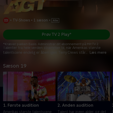
•
TV-Shows
•
1 sæson
•
Prøv TV 2 Play*
*Kræver pakken Basis. Administrer dit abonnement på Mit TV 2.
Talenter fra hele verden strømmer til, når Amerikas største
talentscene endelig er åben igen. Terry Crews står
...
Læs mere
Sæson 19
1. Første audition
2. Anden audition
Amerikas største talentscene
Talent har ingen alder, og det