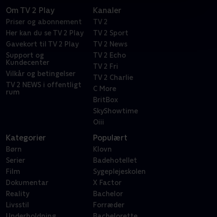
Om TV 2 Play
Kanaler
Priser og abonnement
TV 2
Her kan du se TV 2 Play
TV 2 Sport
Gavekort til TV 2 Play
TV 2 News
Support og
TV 2 Echo
Kundecenter
TV 2 Fri
Vilkår og betingelser
TV 2 Charlie
TV 2 NEWS i offentligt
C More
rum
BritBox
SkyShowtime
Oiii
Kategorier
Populært
Børn
Klovn
Serier
Badehotellet
Film
Sygeplejeskolen
Dokumentar
X Factor
Reality
Bachelor
Livsstil
Forræder
Underholdning
Bachelorette