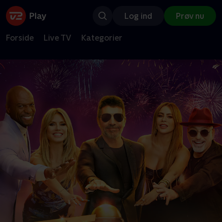
Log ind
Prøv nu
Forside
Live TV
Kategorier