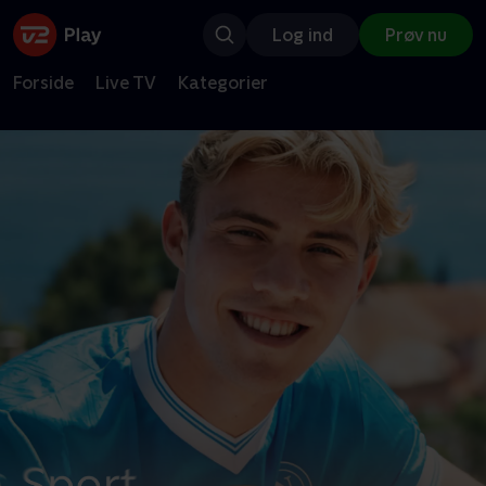
Log ind
Prøv nu
Forside
Live TV
Kategorier