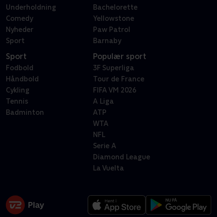
Underholdning
Bachelorette
Comedy
Yellowstone
Nyheder
Paw Patrol
Sport
Barnaby
Sport
Populær sport
Fodbold
3F Superliga
Håndbold
Tour de France
Cykling
FIFA VM 2026
Tennis
A Liga
Badminton
ATP
WTA
NFL
Serie A
Diamond League
La Vuelta