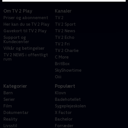
Om TV 2 Play
Kanaler
Priser og abonnement
TV 2
Her kan du se TV 2 Play
TV 2 Sport
Gavekort til TV 2 Play
TV 2 News
Support og
TV 2 Echo
Kundecenter
TV 2 Fri
Vilkår og betingelser
TV 2 Charlie
TV 2 NEWS i offentligt
C More
rum
BritBox
SkyShowtime
Oiii
Kategorier
Populært
Børn
Klovn
Serier
Badehotellet
Film
Sygeplejeskolen
Dokumentar
X Factor
Reality
Bachelor
Livsstil
Forræder