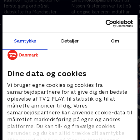
første gang ord på sit
Nissen Kristensen var tæt på
klubskifte fra Manchester
at opgive karrieren, indtil han
United til Napoli og fortæller
endelig fandt den
om en tumultarisk tid i
fodboldlykke, han troede var
4. september 2025 • 10 min
3. september 2025 • 11 min
England.
uden for rækkevidde.
Samtykke
Detaljer
Om
Andre så også
Dine data og cookies
Vi bruger egne cookies og cookies fra
samarbejdspartnere for at give dig den bedste
oplevelse af TV 2 PLAY, til statistik og til at
målrette annoncer til dig. Vores
samarbejdspartnere kan anvende cookie-data til
Vinter-OL - Højdepunkter
Højdepunkt
målrettet markedsføring på egne og andres
Sport
Sport
platforme. Du kan til- og fravælge cookies
herunder, og du kan altid trække dit samtykke