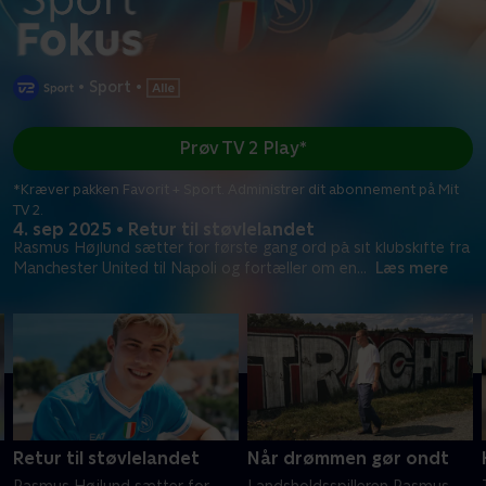
•
Sport
•
Prøv TV 2 Play*
*Kræver pakken Favorit + Sport. Administrer dit abonnement på Mit
TV 2.
4. sep 2025 • Retur til støvlelandet
Rasmus Højlund sætter for første gang ord på sit klubskifte fra
Manchester United til Napoli og fortæller om en
...
Læs mere
Retur til støvlelandet
Når drømmen gør ondt
Rasmus Højlund sætter for
Landsholdsspilleren Rasmus