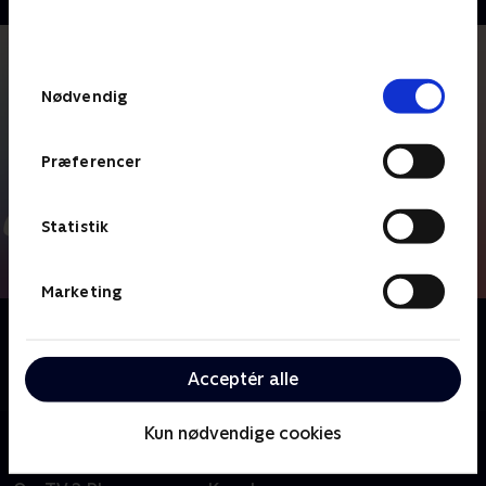
bunden af siden. Læs mere om hvordan TV 2
behandler dine oplysninger i
TV 2s privatlivspolitik
.
Samtykkevalg
Nødvendig
Præferencer
Statistik
Marketing
Om Spørg om valget
Få svar på nogle af de oftest stillede spørgsmål i
Acceptér alle
forbindelse med folketingsvalget 2026.
Kun nødvendige cookies