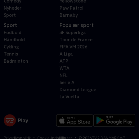
Comedy
Yellowstone
Nyheder
Paw Patrol
Sport
Barnaby
Sport
Populær sport
Fodbold
3F Superliga
Håndbold
Tour de France
Cykling
FIFA VM 2026
Tennis
A Liga
Badminton
ATP
WTA
NFL
Serie A
Diamond League
La Vuelta
Privatlivspolitik
Cookie-indstillinger
©
2026
TV 2 DANMARK A/S