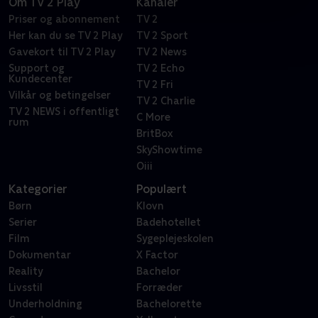
Om TV 2 Play
Kanaler
Priser og abonnement
TV 2
Her kan du se TV 2 Play
TV 2 Sport
Gavekort til TV 2 Play
TV 2 News
Support og
TV 2 Echo
Kundecenter
TV 2 Fri
Vilkår og betingelser
TV 2 Charlie
TV 2 NEWS i offentligt
C More
rum
BritBox
SkyShowtime
Oiii
Kategorier
Populært
Børn
Klovn
Serier
Badehotellet
Film
Sygeplejeskolen
Dokumentar
X Factor
Reality
Bachelor
Livsstil
Forræder
Underholdning
Bachelorette