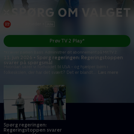
•
Nyheder
•
Prøv TV 2 Play*
*Kræver pakken Basis. Administrer dit abonnement på Mit TV 2.
11. jun 2026 • Spørg regeringen: Regeringstoppen
svarer på spørgsmål
Hvordan sikrer vi forholdet til USA - og hjælper børn i
folkeskolen, der har det svært? Det er blandt
...
Læs mere
Spørg regeringen:
Regeringstoppen svarer