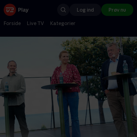
Log ind
Prøv nu
Forside
Live TV
Kategorier