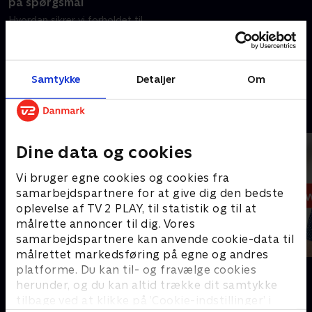
på spørgsmål
Hvordan sikrer vi forholdet til
USA - og hjælper børn i
folkeskolen, der har det svært?
Det er blandt danskernes
spørgsmål til regeringen.
Samtykke
Detaljer
Om
11. juni 2026 • 45 min
Andre så også
Dine data og cookies
Vi bruger egne cookies og cookies fra
samarbejdspartnere for at give dig den bedste
oplevelse af TV 2 PLAY, til statistik og til at
målrette annoncer til dig. Vores
samarbejdspartnere kan anvende cookie-data til
målrettet markedsføring på egne og andres
19 News
12 News
platforme. Du kan til- og fravælge cookies
herunder, og du kan altid trække dit samtykke
Nyheder
Nyheder
tilbage ved at klikke på ’Cookie-indstillinger’ i