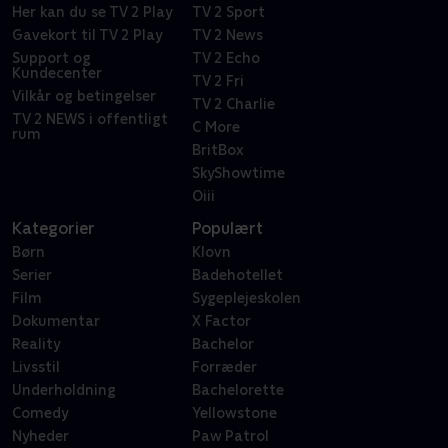
Her kan du se TV 2 Play
TV 2 Sport
Gavekort til TV 2 Play
TV 2 News
Support og
TV 2 Echo
Kundecenter
TV 2 Fri
Vilkår og betingelser
TV 2 Charlie
TV 2 NEWS i offentligt
C More
rum
BritBox
SkyShowtime
Oiii
Kategorier
Populært
Børn
Klovn
Serier
Badehotellet
Film
Sygeplejeskolen
Dokumentar
X Factor
Reality
Bachelor
Livsstil
Forræder
Underholdning
Bachelorette
Comedy
Yellowstone
Nyheder
Paw Patrol