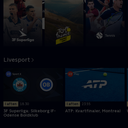
Se højdepunkter fra kampen mellem Horsens og Brøndby IF
Afspil
Livesport
I aften
18.30
I aften
23.55
3F Superliga: Silkeborg IF-
ATP: Kvartfinaler, Montreal
Odense Boldklub