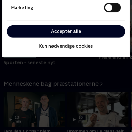
Marketing
Acceptér alle
Kun nødvendige cookies
Opdateret i dag
Mere end en 
Sporten - seneste nyt
Menneskene bag præstationerne
13
10
min
min
Familien fik “NK” hjem
Drømmen om Le Mans-sejr