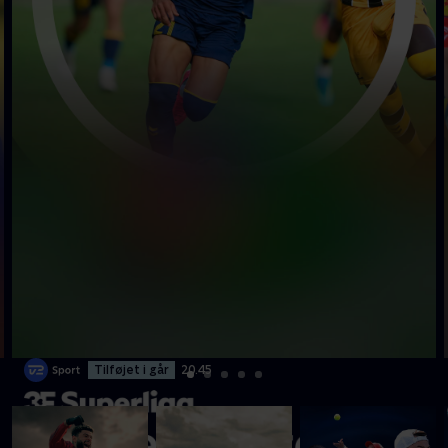
Tilføjet i går
20.45