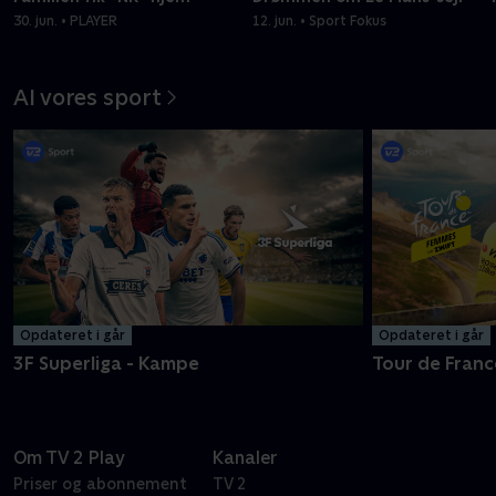
30. jun. • PLAYER
12. jun. • Sport Fokus
Al vores sport
Opdateret i går
Opdateret i går
3F Superliga - Kampe
Tour de Franc
Om TV 2 Play
Kanaler
Priser og abonnement
TV 2