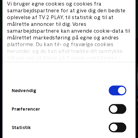
Vi bruger egne cookies og cookies fra
3F Superliga - Højdepunkter
3F Superliga - Højdepunkter
samarbejdspartnere for at give dig den bedste
oplevelse af TV 2 PLAY, til statistik og til at
Flere højdepunkter her
målrette annoncer til dig. Vores
samarbejdspartnere kan anvende cookie-data til
målrettet markedsføring på egne og andres
platforme. Du kan til- og fravælge cookies
Fik du ikke set det live?
herunder, og du kan altid trække dit samtykke
tilbage ved at klikke på ’Cookie-indstillinger’ i
bunden af siden. Læs mere om hvordan TV 2
behandler dine oplysninger i
TV 2s privatlivspolitik
.
Samtykkevalg
3 t.
1 t.
33
59
Nødvendig
min
min
Tilføjet i går
Tilføjet i går
9. etape
Randers FC-Lyngby Boldklub
Præferencer
Tour de France Femmes - Etaper
3F Superliga - Kampe
Statistik
Vil du vide mere?