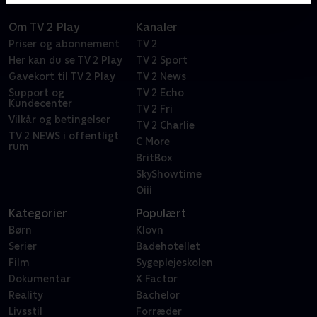
Om TV 2 Play
Kanaler
Priser og abonnement
TV 2
Her kan du se TV 2 Play
TV 2 Sport
Gavekort til TV 2 Play
TV 2 News
Support og
TV 2 Echo
Kundecenter
TV 2 Fri
Vilkår og betingelser
TV 2 Charlie
TV 2 NEWS i offentligt
C More
rum
BritBox
SkyShowtime
Oiii
Kategorier
Populært
Børn
Klovn
Serier
Badehotellet
Film
Sygeplejeskolen
Dokumentar
X Factor
Reality
Bachelor
Livsstil
Forræder