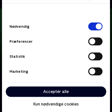
tilbage ved at klikke på ’Cookie-indstillinger’ i
bunden af siden. Læs mere om hvordan TV 2
behandler dine oplysninger i
TV 2s privatlivspolitik
.
Samtykkevalg
Nødvendig
Præferencer
Statistik
Marketing
Om Ordet er mit
Der dystes og quizzes med ord, og ingredienserne er
det danske sprog og masser af konkurrence. Hvem
Acceptér alle
er hurtigst på buzzeren?
Kun nødvendige cookies