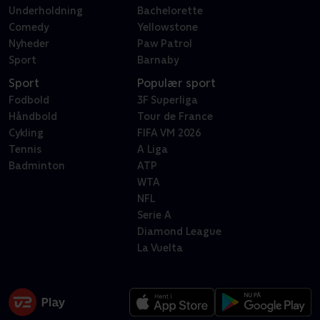
Underholdning
Bachelorette
Comedy
Yellowstone
Nyheder
Paw Patrol
Sport
Barnaby
Sport
Populær sport
Fodbold
3F Superliga
Håndbold
Tour de France
Cykling
FIFA VM 2026
Tennis
A Liga
Badminton
ATP
WTA
NFL
Serie A
Diamond League
La Vuelta