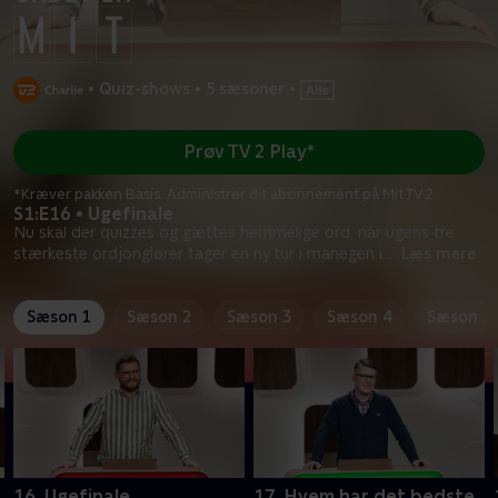
•
Quiz-shows
•
5 sæsoner
•
Prøv TV 2 Play*
*Kræver pakken Basis. Administrer dit abonnement på Mit TV 2.
S1:E16 • Ugefinale
Nu skal der quizzes og gættes hemmelige ord, når ugens tre
stærkeste ordjonglører tager en ny tur i manegen i
...
Læs mere
Sæson 1
Sæson 2
Sæson 3
Sæson 4
Sæson 5
16. Ugefinale
17. Hvem har det bedste