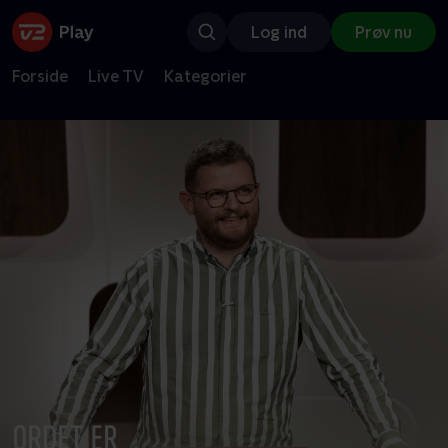
Log ind
Prøv nu
Forside
Live TV
Kategorier