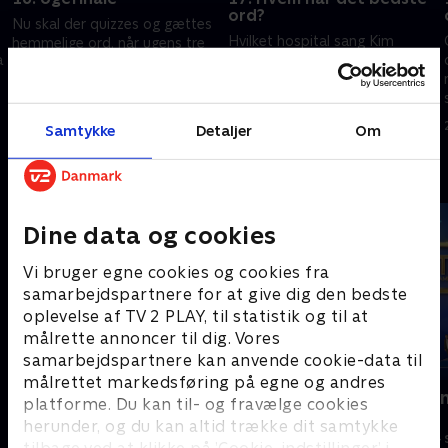
ord?
Nu skal der quizzes og gættes
Hvilket hospital sang Kim
hemmelige ord, når ugens tre
å
Larsen om i 1986 - eller cirka
stærkeste ordjonglører tager
deromkring? Det er ét af
en ny tur i manegen i kampen
mange spørgsmål, der gemmer
om pengepræmien på 10.000
22. februar 2024 • 30 min
på ledetråde til dagens
kroner.
26. februar 2024 • 29 min
Samtykke
Detaljer
Om
hemmelige ord.
Andre så også
Dine data og cookies
Vi bruger egne cookies og cookies fra
samarbejdspartnere for at give dig den bedste
oplevelse af TV 2 PLAY, til statistik og til at
målrette annoncer til dig. Vores
samarbejdspartnere kan anvende cookie-data til
målrettet markedsføring på egne og andres
Lykkehjulet
Feltet - Dan
platforme. Du kan til- og fravælge cookies
quizkamp
Quiz-shows • 2 sæsoner
herunder, og du kan altid trække dit samtykke
Quiz-shows • 4