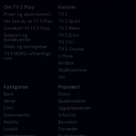
Om TV 2 Play
Kanaler
Priser og abonnement
TV 2
Her kan du se TV 2 Play
TV 2 Sport
Gavekort til TV 2 Play
TV 2 News
Support og
TV 2 Echo
Kundecenter
TV 2 Fri
Vilkår og betingelser
TV 2 Charlie
TV 2 NEWS i offentligt
C More
rum
BritBox
SkyShowtime
Oiii
Kategorier
Populært
Børn
Klovn
Serier
Badehotellet
Film
Sygeplejeskolen
Dokumentar
X Factor
Reality
Bachelor
Livsstil
Forræder