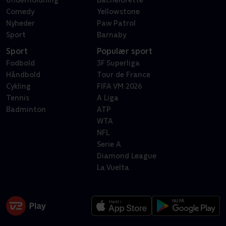
Underholdning
Bachelorette
Comedy
Yellowstone
Nyheder
Paw Patrol
Sport
Barnaby
Sport
Populær sport
Fodbold
3F Superliga
Håndbold
Tour de France
Cykling
FIFA VM 2026
Tennis
A Liga
Badminton
ATP
WTA
NFL
Serie A
Diamond League
La Vuelta