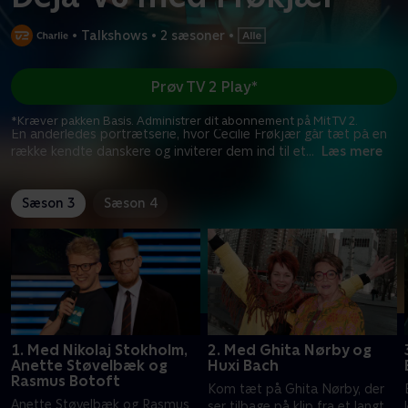
•
Talkshows
•
2 sæsoner
•
Prøv TV 2 Play*
*Kræver pakken Basis. Administrer dit abonnement på Mit TV 2.
En anderledes portrætserie, hvor Cecilie Frøkjær går tæt på en
række kendte danskere og inviterer dem ind til et
...
Læs mere
Sæson 3
Sæson 4
1. Med Nikolaj Stokholm,
2. Med Ghita Nørby og
Anette Støvelbæk og
Huxi Bach
Rasmus Botoft
Kom tæt på Ghita Nørby, der
Anette Støvelbæk og Rasmus
ser tilbage på klip fra et langt