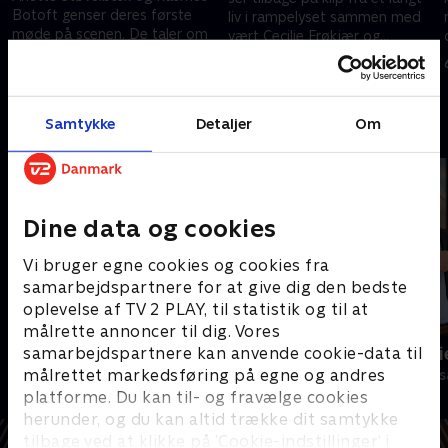
Botoft genser deres første
liv i rampelyset sammen med
møde på scenen. De taler om
vært Cecilie Frøkjær og
usikkerheder, om at kysse
fortæller om både ensomhed
30. januar 2023 • 60 min
hinanden på tv og en svær
og svære ægteskaber.
23. januar 2023 • 60 min
scene i 'Badehotellet'.
Samtykke
Detaljer
Om
Andre så også
Dine data og cookies
Vi bruger egne cookies og cookies fra
samarbejdspartnere for at give dig den bedste
oplevelse af TV 2 PLAY, til statistik og til at
målrette annoncer til dig. Vores
Melvin Kakooza Show
Spørg Charli
samarbejdspartnere kan anvende cookie-data til
målrettet markedsføring på egne og andres
Talkshows • 2 sæsoner
TV-Shows • 15 
platforme. Du kan til- og fravælge cookies
herunder, og du kan altid trække dit samtykke
tilbage ved at klikke på ’Cookie-indstillinger’ i