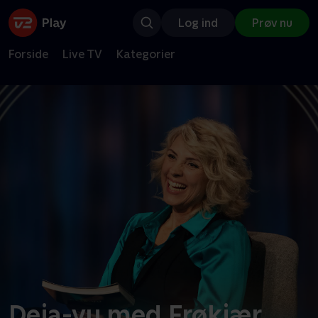
Log ind
Prøv nu
Forside
Live TV
Kategorier
Deja-vu med Frøkjær