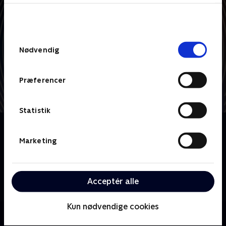
bunden af siden. Læs mere om hvordan TV 2
behandler dine oplysninger i
TV 2s privatlivspolitik
.
Samtykkevalg
Nødvendig
Præferencer
Statistik
Om Deja-vu med Frøkjær
En anderledes portrætserie, hvor Cecilie Frøkjær går
Marketing
tæt på en række kendte danskere og inviterer dem
ind til et deja-vu, hvor de sammen tager et sjovt og
kærligt gensyn med gamle klip og interviews, og
Acceptér alle
gæsterne ser med nye øjne på deres gamle jeg.
Kun nødvendige cookies