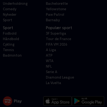
Underholdning
Bachelorette
Comedy
Yellowstone
Nyheder
Paw Patrol
Sport
Barnaby
Sport
Populær sport
Fodbold
3F Superliga
Håndbold
Tour de France
Cykling
FIFA VM 2026
Tennis
A Liga
Badminton
ATP
WTA
NFL
Serie A
Diamond League
La Vuelta