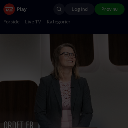
Log ind
Prøv nu
Forside
Live TV
Kategorier