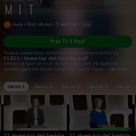
•
Quiz-shows
•
5 sæsoner
•
Prøv TV 2 Play*
*Kræver pakken Basis. Administrer dit abonnement på Mit TV 2.
S1:E21 • Hvem har det bedste ord?
Efterår og sport er to af de kategorier, som tre spændte
quizdeltagere har fundet hemmelige ord til. Hvem
...
Læs mere
Sæson 1
Sæson 2
Sæson 3
Sæson 4
Sæson 5
21. Hvem har det bedste
22. Hvem har det bedste