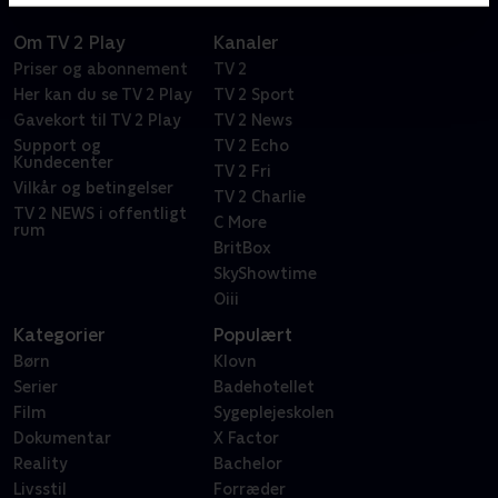
Om TV 2 Play
Kanaler
Priser og abonnement
TV 2
Her kan du se TV 2 Play
TV 2 Sport
Gavekort til TV 2 Play
TV 2 News
Support og
TV 2 Echo
Kundecenter
TV 2 Fri
Vilkår og betingelser
TV 2 Charlie
TV 2 NEWS i offentligt
C More
rum
BritBox
SkyShowtime
Oiii
Kategorier
Populært
Børn
Klovn
Serier
Badehotellet
Film
Sygeplejeskolen
Dokumentar
X Factor
Reality
Bachelor
Livsstil
Forræder