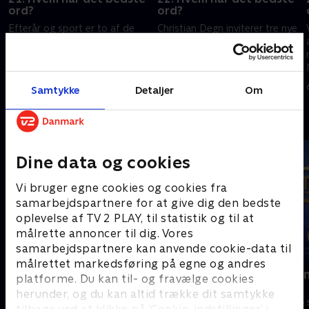
ord?
ord?
Efterår og sport er to af de
Christian Degn inviterer tre nye
kategorier, som tre spændte
ordsmede i studiet, men
quizdeltagere har fundet
spørgsmålet er, hvem der står
m
hemmelige ord til. Hvem er
tilbage med det sidste ord?
skarpest og sikrer sig en plads i
4. marts 2024 • 29 min
5. marts 2024 • 30 min
Samtykke
Detaljer
Om
ugefinalen?
Andre så også
Dine data og cookies
Vi bruger egne cookies og cookies fra
samarbejdspartnere for at give dig den bedste
oplevelse af TV 2 PLAY, til statistik og til at
målrette annoncer til dig. Vores
samarbejdspartnere kan anvende cookie-data til
målrettet markedsføring på egne og andres
Lykkehjulet
Feltet - Dan
platforme. Du kan til- og fravælge cookies
quizkamp
Quiz-shows • 2 sæsoner
herunder, og du kan altid trække dit samtykke
Quiz-shows • 4