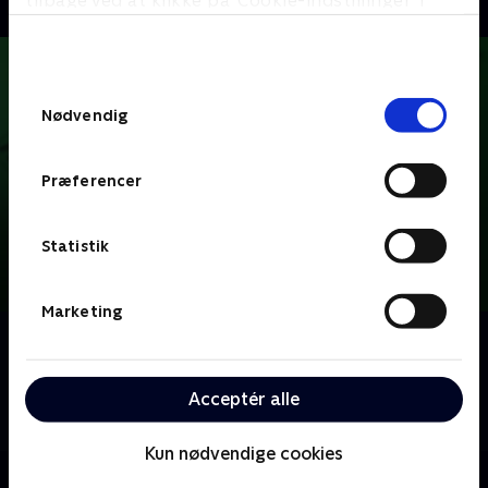
tilbage ved at klikke på ’Cookie-indstillinger’ i
bunden af siden. Læs mere om hvordan TV 2
behandler dine oplysninger i
TV 2s privatlivspolitik
.
Samtykkevalg
Nødvendig
Præferencer
Statistik
Marketing
Om Ordet er mit
Der dystes og quizzes med ord, og ingredienserne er
det danske sprog og masser af konkurrence. Hvem
Acceptér alle
er hurtigst på buzzeren?
Kun nødvendige cookies