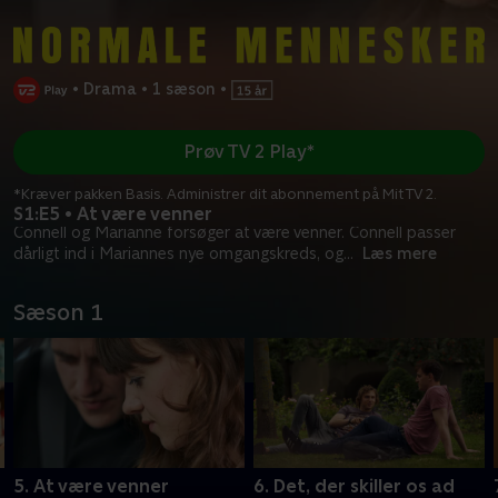
•
Drama
•
1 sæson
•
Prøv TV 2 Play*
*Kræver pakken Basis. Administrer dit abonnement på Mit TV 2.
S1:E5 • At være venner
Connell og Marianne forsøger at være venner. Connell passer
dårligt ind i Mariannes nye omgangskreds, og
...
Læs mere
Sæson 1
5. At være venner
6. Det, der skiller os ad