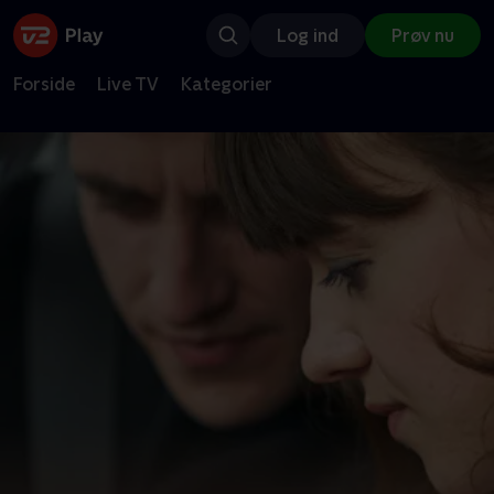
Log ind
Prøv nu
Forside
Live TV
Kategorier