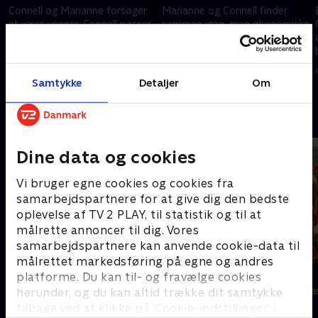
Connell og Marianne forsøger
Marianne og Connell finder
at være venner. Connell passer
sammen igen, men økonomiske
dårligt ind i Mariannes nye
problemer og et belastende
omgangskreds, og gamle
familiebesøg trækker dem fra
e
følelser kommer i spil.
hinanden. Forholdet vakler.
27. juni 2026 • 31 min
27. juni 2026 • 33 min
Samtykke
Detaljer
Om
Andre så også
Dine data og cookies
Vi bruger egne cookies og cookies fra
samarbejdspartnere for at give dig den bedste
oplevelse af TV 2 PLAY, til statistik og til at
målrette annoncer til dig. Vores
samarbejdspartnere kan anvende cookie-data til
målrettet markedsføring på egne og andres
Perfekte steder
Klovn
platforme. Du kan til- og fravælge cookies
Drama • 3 sæsoner
Komedie • 11 s
herunder, og du kan altid trække dit samtykke
tilbage ved at klikke på ’Cookie-indstillinger’ i