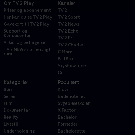
Om TV 2 Play
Kanaler
Priser og abonnement
TV 2
Her kan du se TV 2 Play
TV 2 Sport
Gavekort til TV 2 Play
TV 2 News
Support og
TV 2 Echo
Kundecenter
TV 2 Fri
Vilkår og betingelser
TV 2 Charlie
TV 2 NEWS i offentligt
C More
rum
BritBox
SkyShowtime
Oiii
Kategorier
Populært
Børn
Klovn
Serier
Badehotellet
Film
Sygeplejeskolen
Dokumentar
X Factor
Reality
Bachelor
Livsstil
Forræder
Underholdning
Bachelorette