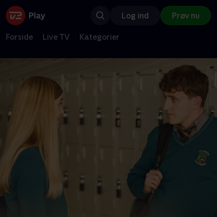
Log ind
Prøv nu
Forside
Live TV
Kategorier