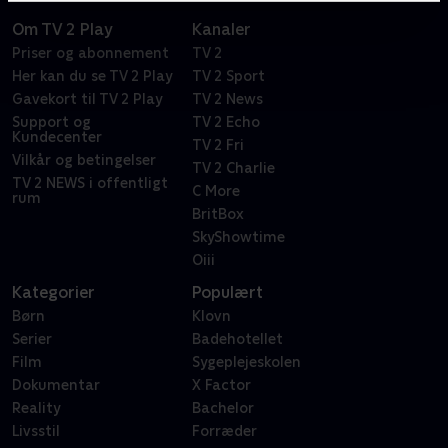
Om TV 2 Play
Kanaler
Priser og abonnement
TV 2
Her kan du se TV 2 Play
TV 2 Sport
Gavekort til TV 2 Play
TV 2 News
Support og
TV 2 Echo
Kundecenter
TV 2 Fri
Vilkår og betingelser
TV 2 Charlie
TV 2 NEWS i offentligt
C More
rum
BritBox
SkyShowtime
Oiii
Kategorier
Populært
Børn
Klovn
Serier
Badehotellet
Film
Sygeplejeskolen
Dokumentar
X Factor
Reality
Bachelor
Livsstil
Forræder