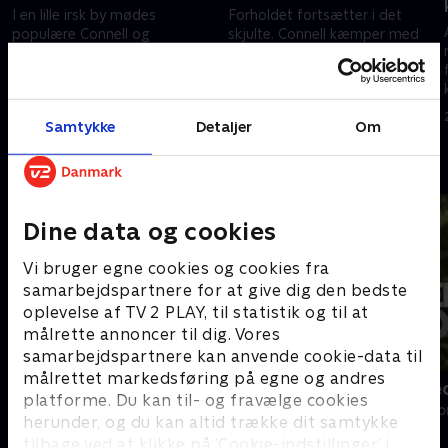
I en lille irsk by mødes
Forholdet fortsætter i det
populære Connell og
skjulte. Connell kæmper med
intelligente, men isolerede
presset fra vennerne, mens
Marianne. Selvom de er
Marianne får sværere ved at
hinandens modsætninger
forklare forholdet derhjemme.
13. juni 2026 • 28 min
13. juni 2026 • 28 min
socialt, opstår en hemmelig
Samtykke
Detaljer
Om
relation.
Andre så også
Dine data og cookies
Vi bruger egne cookies og cookies fra
samarbejdspartnere for at give dig den bedste
oplevelse af TV 2 PLAY, til statistik og til at
målrette annoncer til dig. Vores
samarbejdspartnere kan anvende cookie-data til
målrettet markedsføring på egne og andres
Klovn
Perfekte ste
platforme. Du kan til- og fravælge cookies
Komedie • 11 sæsoner
Drama • 3 sæso
herunder, og du kan altid trække dit samtykke
tilbage ved at klikke på ’Cookie-indstillinger’ i