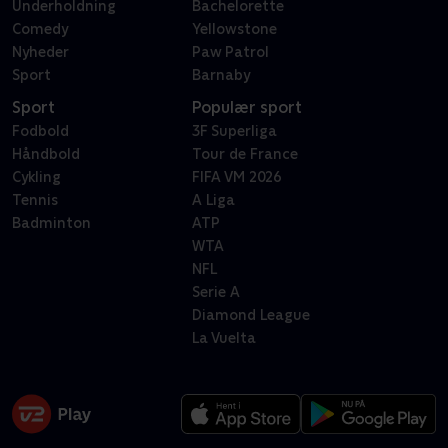
Underholdning
Bachelorette
Comedy
Yellowstone
Nyheder
Paw Patrol
Sport
Barnaby
Sport
Populær sport
Fodbold
3F Superliga
Håndbold
Tour de France
Cykling
FIFA VM 2026
Tennis
A Liga
Badminton
ATP
WTA
NFL
Serie A
Diamond League
La Vuelta