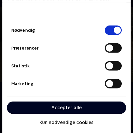
bunden af siden. Læs mere om hvordan TV 2
behandler dine oplysninger i
TV 2s privatlivspolitik
.
Samtykkevalg
Nødvendig
Præferencer
Statistik
Marketing
Om Normale mennesker
Vi følger den komplekse kærlighed mellem de to
unge irske gymnasieelever, Marianne og Connell, der
Acceptér alle
kommer fra meget forskellige baggrunde.
Kun nødvendige cookies