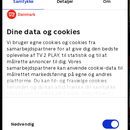
Samtykke
Detaljer
Om
Slikbyggerne
Slikbyggerne
Dine data og cookies
S3:E1 • Sliksko med Lærke Sejer
S3:E2 • Gaming i slik med Judex
Vi bruger egne cookies og cookies fra
Astrid Lindgrens børneunivers
samarbejdspartnere for at give dig den bedste
oplevelse af TV 2 PLAY, til statistik og til at
målrette annoncer til dig. Vores
samarbejdspartnere kan anvende cookie-data til
målrettet markedsføring på egne og andres
platforme. Du kan til- og fravælge cookies
herunder, og du kan altid trække dit samtykke
tilbage ved at klikke på ’Cookie-indstillinger’ i
bunden af siden. Læs mere om hvordan TV 2
behandler dine oplysninger i
TV 2s privatlivspolitik
.
Samtykkevalg
Pippi på de syv
Emil fra
Alle vi børn i
have
Lønneberg
Bulderby
Nødvendig