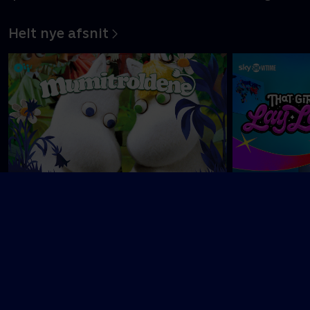
Helt nye afsnit
Mumitroldene
That Girl Lay 
Bomstærke piger