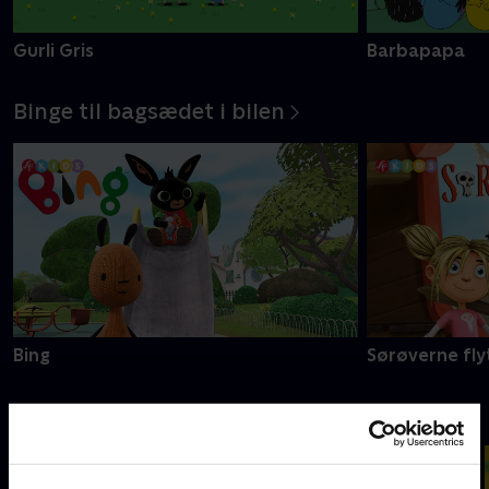
Gurli Gris
Barbapapa
Binge til bagsædet i bilen
Bing
Sørøverne fly
Danmarks sejeste slikbyggere