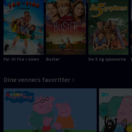
Ni kreative børn kæmper om at blive Danmarks vildeste
slikbygger
Mere info
Far til fire i solen
Buster
De 5 og spionerne
Dine venners favoritter