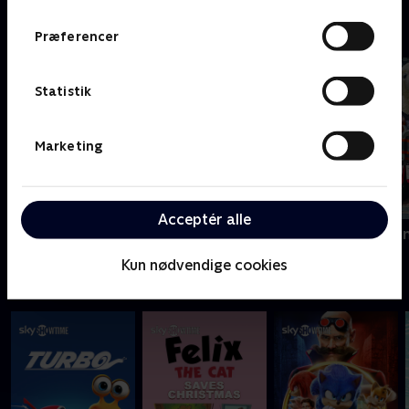
Store danske Oiii-serier
Præferencer
Statistik
Marketing
Acceptér alle
Slikbyggerne
Kæmpemaskin
Kun nødvendige cookies
Fede film - se dem med SkyShowtime