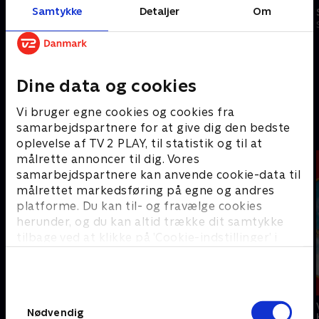
Samtykke
Detaljer
Om
Slikbyggerne
Slikbyggerne
Dine data og cookies
S3:E1 • Sliksko med Lærke Sejer
S3:E2 • Gaming i slik med Judex
Vi bruger egne cookies og cookies fra
samarbejdspartnere for at give dig den bedste
Astrid Lindgrens børneunivers
oplevelse af TV 2 PLAY, til statistik og til at
målrette annoncer til dig. Vores
samarbejdspartnere kan anvende cookie-data til
målrettet markedsføring på egne og andres
platforme. Du kan til- og fravælge cookies
herunder, og du kan altid trække dit samtykke
tilbage ved at klikke på ’Cookie-indstillinger’ i
bunden af siden. Læs mere om hvordan TV 2
behandler dine oplysninger i
TV 2s privatlivspolitik
.
Samtykkevalg
Pippi på de syv
Emil fra
Alle vi børn i
Nødvendig
have
Lønneberg
Bulderby