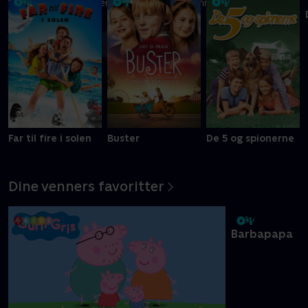
Ni kreative børn kæmper om at blive Danmarks vildeste
slikbygger
Mere info
Far til fire i solen
Buster
De 5 og spionerne
Dine venners favoritter