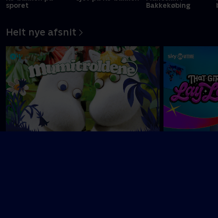
sporet
Bakkekøbing
Helt nye afsnit
Nyligt tilføjet
That Girl Lay 
Mumitroldene
Bomstærke piger