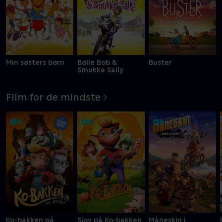
Min søsters børn
Bølle Bob &
Buster
Smukke Sally
Film for de mindste
Ko-bakken på
Sjov på Ko-bakken
Måneskin i