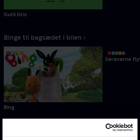
Gurli Gris
Barbapapa
Binge til bagsædet i bilen
Bing
Sørøverne fly
Danmarks sejeste slikbyggere