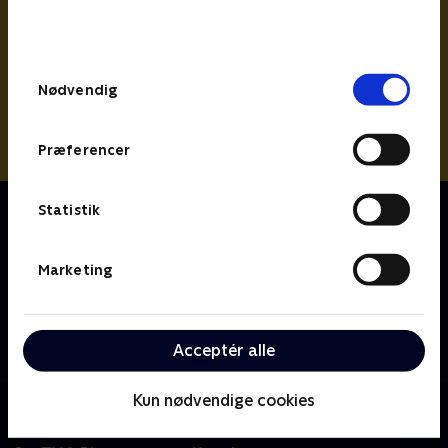
bunden af siden. Læs mere om hvordan TV 2
behandler dine oplysninger i
TV 2s privatlivspolitik
.
Samtykkevalg
Nødvendig
Præferencer
Om Spørg bæltetasken
Statistik
Bertil har fået en magisk bæltetaske, der er noget af
en frækkert. Men selvom Bæltetasken ofte får Bertil i
Marketing
problemer, hjælper Bæltetasken ham også ud af
dem. Og han kan også hjælpe andre i nød! For
Bæltetasken har nemlig sin egen brevkasse, hvor han
Acceptér alle
svarer på alt muligt!
Kun nødvendige cookies