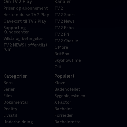
Om TV 2 Play
Kanaler
Priser og abonnement
TV 2
Her kan du se TV 2 Play
TV 2 Sport
Gavekort til TV 2 Play
TV 2 News
Support og
TV 2 Echo
Kundecenter
TV 2 Fri
Vilkår og betingelser
TV 2 Charlie
TV 2 NEWS i offentligt
C More
rum
BritBox
SkyShowtime
Oiii
Kategorier
Populært
Børn
Klovn
Serier
Badehotellet
Film
Sygeplejeskolen
Dokumentar
X Factor
Reality
Bachelor
Livsstil
Forræder
Underholdning
Bachelorette