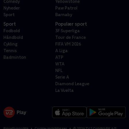
Comedy
Yellowstone
Nyheder
Paw Patrol
Sport
Barnaby
Sport
Populær sport
Fodbold
3F Superliga
Håndbold
Tour de France
Cykling
FIFA VM 2026
Tennis
A Liga
Badminton
ATP
WTA
NFL
Serie A
Diamond League
La Vuelta
Privatlivspolitik
Cookie-indstillinger
©
2026
TV 2 DANMARK A/S