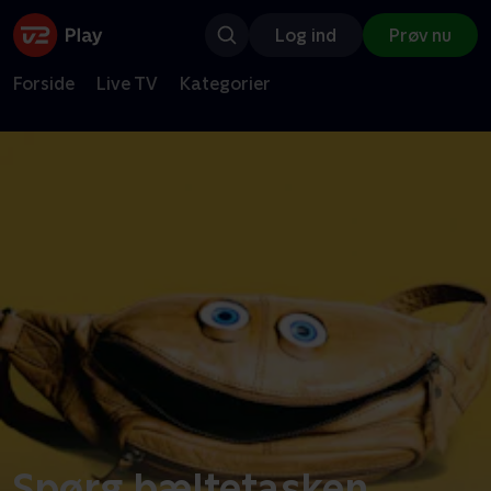
Log ind
Prøv nu
Forside
Live TV
Kategorier
Spørg bæltetasken