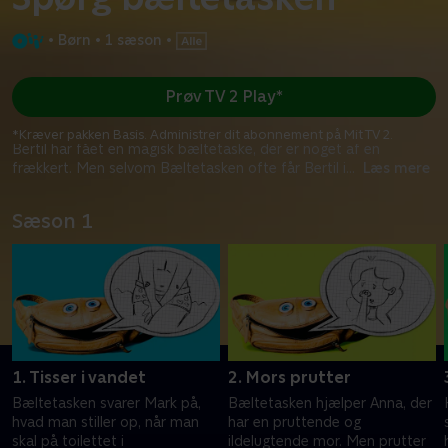
•
Børn
•
1 sæson
•
Prøv TV 2 Play*
*Kræver pakken Basis. Administrer dit abonnement på Mit TV 2.
Bertil har fået en magisk bæltetaske, der er noget af en
frækkert. Men selvom Bæltetasken ofte får Bertil i
...
Læs mere
Sæson 1
1. Tisser i vandet
2. Mors prutter
Bæltetasken svarer Mark på,
Bæltetasken hjælper Anna, der
hvad man stiller op, når man
har en pruttende og
skal på toilettet i
ildelugtende mor. Men prutter