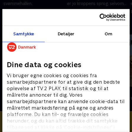
svømmehallen.
er jo kroppens sprog, selvom
det kan svie i øjnene.
16. januar 2021 • 1 min
16. januar 2021 • 1 min
Andre så også
Samtykke
Detaljer
Om
Dine data og cookies
Vi bruger egne cookies og cookies fra
samarbejdspartnere for at give dig den bedste
oplevelse af TV 2 PLAY, til statistik og til at
Bertil & Bæltetasken
Originalos?
målrette annoncer til dig. Vores
Børneserier • 1 sæsoner
Børneserier • 1
samarbejdspartnere kan anvende cookie-data til
målrettet markedsføring på egne og andres
platforme. Du kan til- og fravælge cookies
herunder, og du kan altid trække dit samtykke
tilbage ved at klikke på ’Cookie-indstillinger’ i