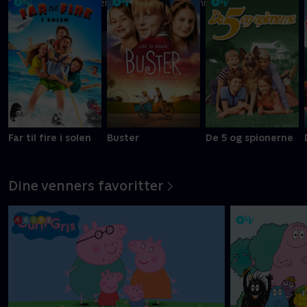
Ni kreative børn kæmper om at blive Danmarks vildeste
slikbygger
Mere info
Far til fire i solen
Buster
De 5 og spionerne
Dine venners favoritter