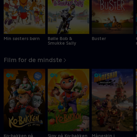
Min søsters børn
Bølle Bob &
Buster
Smukke Sally
Film for de mindste
Ko-bakken på
Sjov på Ko-bakken
Måneskin i