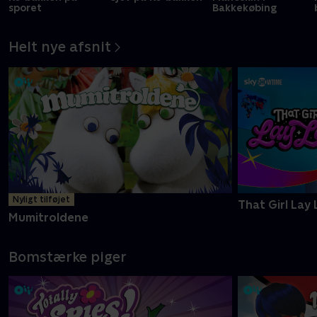
sporet
Bakkekøbing
Helt nye afsnit
Nyligt tilføjet
That Girl Lay 
Mumitroldene
Bomstærke piger