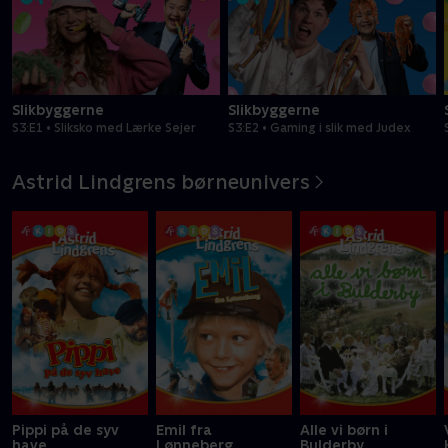
Slikbyggerne
Slikbyggerne
S3:E1 • Sliksko med Lærke Sejer
S3:E2 • Gaming i slik med Judex
Astrid Lindgrens børneunivers
Pippi på de syv
Emil fra
Alle vi børn i
have
Lønneberg
Bulderby