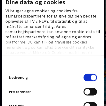
Dine data og cookies
Vi bruger egne cookies og cookies fra
samarbejdspartnere for at give dig den bedste
oplevelse af TV 2 PLAY, til statistik og til at
målrette annoncer til dig. Vores
Nyligt tilføjet
Nyligt tilføjet
Sonic the
samarbejdspartnere kan anvende cookie-data til
Hedgehog 2
Turbo
Felix the Cat Saves
målrettet markedsføring på egne og andres
Christmas
platforme. Du kan til- og fravælge cookies
herunder, og du kan altid trække dit samtykke
Sjove serier - se dem med SkyShowtime
tilbage ved at klikke på ’Cookie-indstillinger’ i
bunden af siden. Læs mere om hvordan TV 2
behandler dine oplysninger i
TV 2s privatlivspolitik
.
Samtykkevalg
Nødvendig
Præferencer
PAW Patrol
Blaze og mon
Statistik