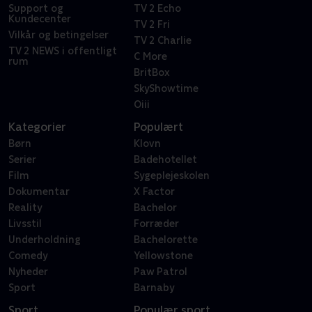
Support og
TV 2 Echo
Kundecenter
TV 2 Fri
Vilkår og betingelser
TV 2 Charlie
TV 2 NEWS i offentligt
C More
rum
BritBox
SkyShowtime
Oiii
Kategorier
Populært
Børn
Klovn
Serier
Badehotellet
Film
Sygeplejeskolen
Dokumentar
X Factor
Reality
Bachelor
Livsstil
Forræder
Underholdning
Bachelorette
Comedy
Yellowstone
Nyheder
Paw Patrol
Sport
Barnaby
Sport
Populær sport