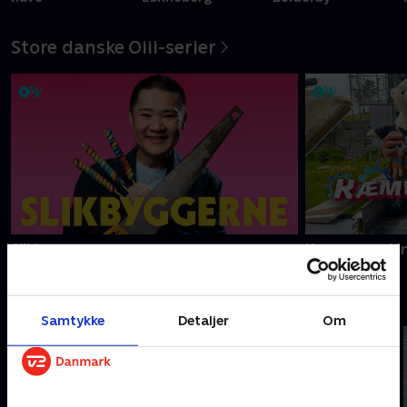
Store danske Oiii-serier
Slikbyggerne
Kæmpemaskin
Fede film - se dem med SkyShowtime
Samtykke
Detaljer
Om