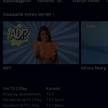
Byplanlæggeren
vennerne - En
eventyr! Filmen
historie om mod
Aaaaalle vores serier
AD?!
Alfons Åberg
Om TV 2 Play
Kanaler
Priser og abonnement
TV 2
Her kan du se TV 2 Play
TV 2 Sport
Gavekort til TV 2 Play
TV 2 News