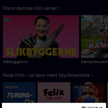
Store danske Oiii-serier
Slikbyggerne
Kæmpemaskin
Fede film - se dem med SkyShowtime