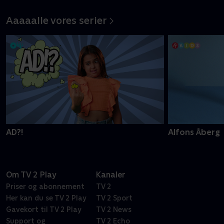
historie om mod
Aaaaalle vores serier
AD?!
Alfons Åberg
Om TV 2 Play
Kanaler
Priser og abonnement
TV 2
Her kan du se TV 2 Play
TV 2 Sport
Gavekort til TV 2 Play
TV 2 News
Support og
TV 2 Echo