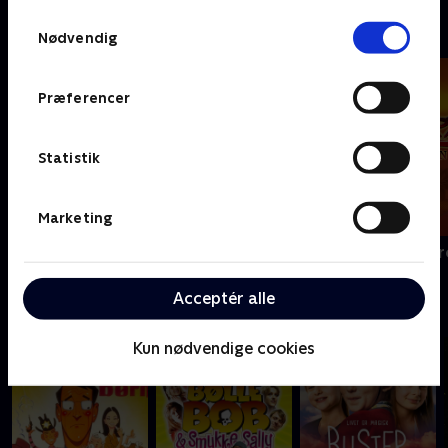
Samtykkevalg
Kendt fra legetøjshylden
Nødvendig
Præferencer
Statistik
Marketing
Thomas og vennerne
Zorro the Chr
Acceptér alle
Danske klassikere
Kun nødvendige cookies