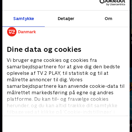
Samtykke
Detaljer
Om
Nyligt tilføjet
Nyligt tilføjet
Sonic the
Hedgehog 2
Turbo
Felix the Cat Saves
Christmas
Dine data og cookies
Sjove serier - se dem med SkyShowtime
Vi bruger egne cookies og cookies fra
samarbejdspartnere for at give dig den bedste
oplevelse af TV 2 PLAY, til statistik og til at
målrette annoncer til dig. Vores
samarbejdspartnere kan anvende cookie-data til
målrettet markedsføring på egne og andres
platforme. Du kan til- og fravælge cookies
herunder, og du kan altid trække dit samtykke
tilbage ved at klikke på ’Cookie-indstillinger’ i
bunden af siden. Læs mere om hvordan TV 2
PAW Patrol
Blaze og mon
behandler dine oplysninger i
TV 2s privatlivspolitik
.