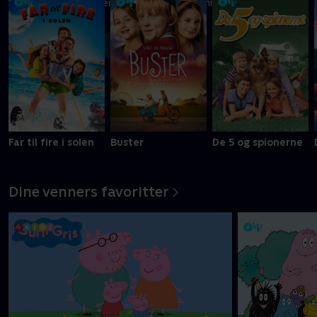
Ni kreative børn kæmper om at blive Danmarks vildeste
slikbygger
Mere info
Far til fire i solen
Buster
De 5 og spionerne
Dine venners favoritter