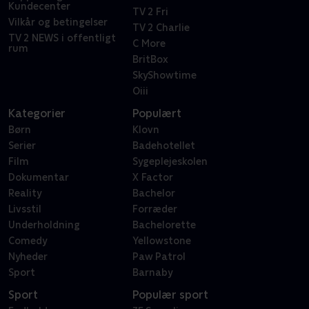
Kundecenter
TV 2 Fri
Vilkår og betingelser
TV 2 Charlie
TV 2 NEWS i offentligt
C More
rum
BritBox
SkyShowtime
Oiii
Kategorier
Populært
Børn
Klovn
Serier
Badehotellet
Film
Sygeplejeskolen
Dokumentar
X Factor
Reality
Bachelor
Livsstil
Forræder
Underholdning
Bachelorette
Comedy
Yellowstone
Nyheder
Paw Patrol
Sport
Barnaby
Sport
Populær sport