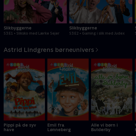
Slikbyggerne
Slikbyggerne
S3:E1 • Sliksko med Lærke Sejer
S3:E2 • Gaming i slik med Judex
Astrid Lindgrens børneunivers
Pippi på de syv
Emil fra
Alle vi børn i
have
Lønneberg
Bulderby