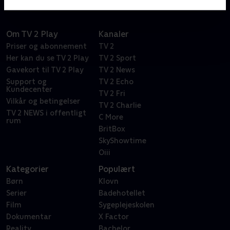
Om TV 2 Play
Kanaler
Priser og abonnement
TV 2
Her kan du se TV 2 Play
TV 2 Sport
Gavekort til TV 2 Play
TV 2 News
Support og
TV 2 Echo
Kundecenter
TV 2 Fri
Vilkår og betingelser
TV 2 Charlie
TV 2 NEWS i offentligt
C More
rum
BritBox
SkyShowtime
Oiii
Kategorier
Populært
Børn
Klovn
Serier
Badehotellet
Film
Sygeplejeskolen
Dokumentar
X Factor
Reality
Bachelor