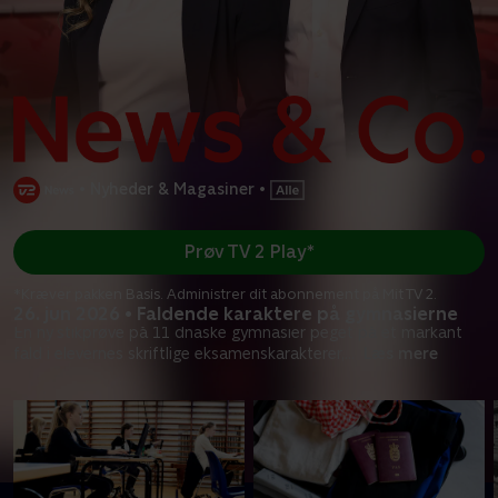
•
Nyheder & Magasiner
•
Prøv TV 2 Play*
*Kræver pakken Basis. Administrer dit abonnement på Mit TV 2.
26. jun 2026 • Faldende karaktere på gymnasierne
En ny stikprøve på 11 dnaske gymnasier peget på et markant
fald i elevernes skriftlige eksamenskarakterer,
...
Læs mere