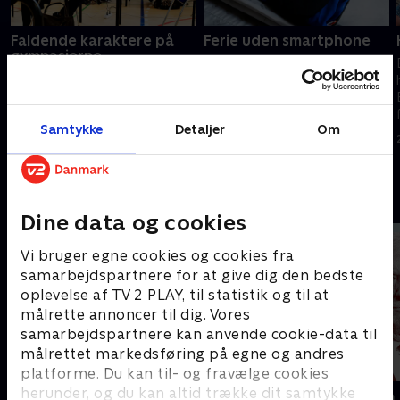
Faldende karaktere på
Ferie uden smartphone
gymnasierne
Primo Tours lancerer nu en
En ny stikprøve på 11 dnaske
rejse, hvor gæster ved
gymnasier peget på et markant
ankomst til hotellet bytter
fald i elevernes skriftlige
deres smartphone ud med en
Samtykke
Detaljer
Om
eksamenskarakterer, skriver
simpel telefon og et
25. juni 2026 • 115 min
Politiken,
digitalkamera.
26. juni 2026 • 114 min
Andre så også
Dine data og cookies
Vi bruger egne cookies og cookies fra
samarbejdspartnere for at give dig den bedste
oplevelse af TV 2 PLAY, til statistik og til at
målrette annoncer til dig. Vores
samarbejdspartnere kan anvende cookie-data til
målrettet markedsføring på egne og andres
platforme. Du kan til- og fravælge cookies
herunder, og du kan altid trække dit samtykke
Presselogen
Kampen om