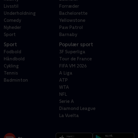
Livsstil
Forræder
Underholdning
Bachelorette
Comedy
Yellowstone
Nyheder
Paw Patrol
Sport
Barnaby
Sport
Populær sport
Fodbold
3F Superliga
Håndbold
Tour de France
Cykling
FIFA VM 2026
Tennis
A Liga
Badminton
ATP
WTA
NFL
Serie A
Diamond League
La Vuelta