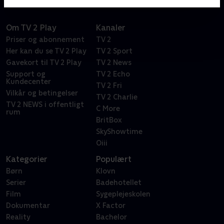
Om TV 2 Play
Kanaler
Priser og abonnement
TV 2
Her kan du se TV 2 Play
TV 2 Sport
Gavekort til TV 2 Play
TV 2 News
Support og
TV 2 Echo
Kundecenter
TV 2 Fri
Vilkår og betingelser
TV 2 Charlie
TV 2 NEWS i offentligt
C More
rum
BritBox
SkyShowtime
Oiii
Kategorier
Populært
Børn
Klovn
Serier
Badehotellet
Film
Sygeplejeskolen
Dokumentar
X Factor
Reality
Bachelor