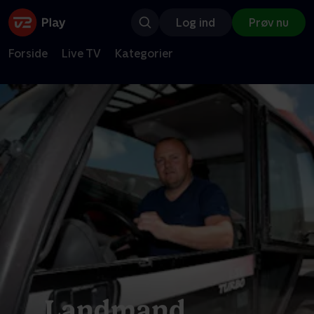
Log ind
Prøv nu
Forside
Live TV
Kategorier