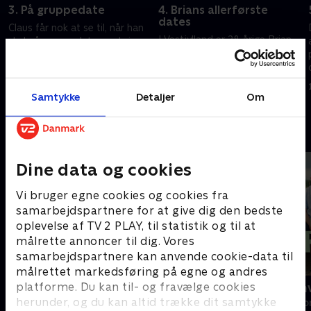
3. På gruppedate
4. Brians allerførste
dates
Claus får nok at se til, når han
I Vestjylland er 28-årige Brian
skal på gruppedate med sine
rystende nervøs - han skal på
fire friske kvinder, og så
sit livs allerførste date. Og det
overrasker Stine sine tre fyre
bliver en overvældende debut
fra start, når de flytter ind hos
18. august 2020 • 39 min
med hele fem speeddates på
hende.
Samtykke
Detaljer
Om
25. august 2020 • 40 min
én dag.
Andre så også
Dine data og cookies
Vi bruger egne cookies og cookies fra
samarbejdspartnere for at give dig den bedste
oplevelse af TV 2 PLAY, til statistik og til at
målrette annoncer til dig. Vores
samarbejdspartnere kan anvende cookie-data til
målrettet markedsføring på egne og andres
platforme. Du kan til- og fravælge cookies
Forræder
Kærlighed h
herunder, og du kan altid trække dit samtykke
Reality • 4 sæsoner
Reality • 8 sæso