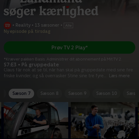
•
Reality
•
13 sæsoner
•
Ny episode på tirsdag
Prøv TV 2 Play*
*Kræver pakken Basis. Administrer dit abonnement på Mit TV 2.
S7:E3 • På gruppedate
Claus får nok at se til, når han skal på gruppedate med sine fire
friske kvinder, og så overrasker Stine sine tre fyre
...
Læs mere
6
Sæson 7
Sæson 8
Sæson 9
Sæson 10
Sæso