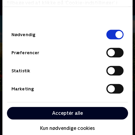
tilbage ved at klikke på ’Cookie-indstillinger’ i
bunden af siden. Læs mere om hvordan TV 2
behandler dine oplysninger i
TV 2s privatlivspolitik
.
Samtykkevalg
Nødvendig
Præferencer
Statistik
Marketing
Om Landmand søger kærlighed
Lykken er - at finde en at dele landmandslivet med.
Acceptér alle
Vil det lykkes? Følg de danske landmænd og –
kvinders jagt på kærligheden.
Kun nødvendige cookies