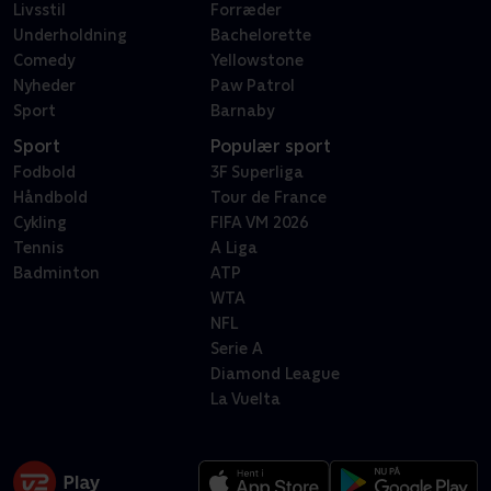
Livsstil
Forræder
Underholdning
Bachelorette
Comedy
Yellowstone
Nyheder
Paw Patrol
Sport
Barnaby
Sport
Populær sport
Fodbold
3F Superliga
Håndbold
Tour de France
Cykling
FIFA VM 2026
Tennis
A Liga
Badminton
ATP
WTA
NFL
Serie A
Diamond League
La Vuelta