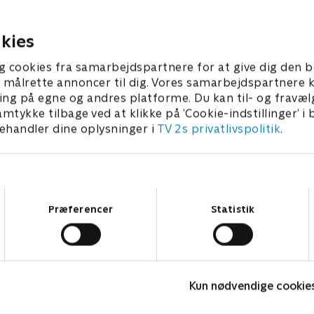
igtige mand for Allan i
hun siger - og så flytter kvi
 som Lene kommer med?
hos Emil.
 2021 • 39 min
24. august 2021 • 40 min
kies
g cookies fra samarbejdspartnere for at give dig den b
l at målrette annoncer til dig. Vores samarbejdspartner
ing på egne og andres platforme. Du kan til- og fravæl
amtykke tilbage ved at klikke på ’Cookie-indstillinger’ i
handler dine oplysninger i
TV 2s privatlivspolitik
.
Samtykkevalg
Præferencer
Statistik
Kærlighed hvor kragerne vender
D
Kun nødvendige cookie
Reality • 8 sæsoner
R