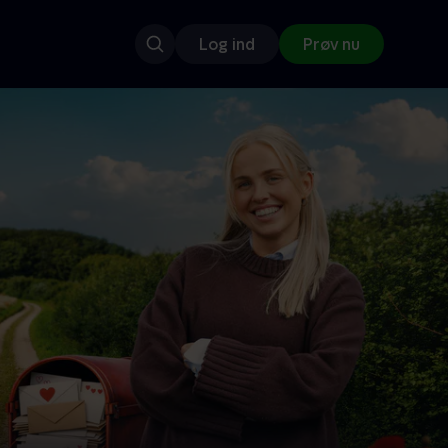
Log ind
Prøv nu