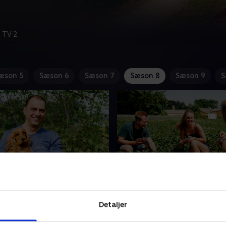
 TV 2.
æson 5
Sæson 6
Sæson 7
Sæson 8
Sæson 9
S
nd til Allan
3. Maxine på gruppedat
llan har alt, hvad han
Maxine har planlagt en gru
Detaljer
 i livet, lige på nær
hvor hun vil finde ud af, hv
den. Gemmer der sig mon
bejlerne egentlig hører efte