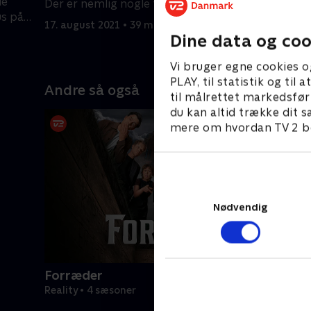
de
Der er nemlig nogle flere breve, end
den helt r
us på
han havde regnet med.
brevene,
17. august 2021 • 39 min
17. august
Dine data og coo
Vi bruger egne cookies o
PLAY, til statistik og ti
Andre så også
til målrettet markedsfør
du kan altid trække dit s
mere om hvordan TV 2 be
Nødvendig
Forræder
Reality • 4 sæsoner