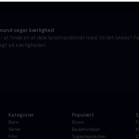
and søger kærlighed
 - at finde en at dele landmandslivet med. Vil det lykkes?
jagt på kærligheden.
Kategorier
Populært
S
Børn
Klovn
F
Serier
Badehotellet
H
Film
Sygeplejeskolen
C