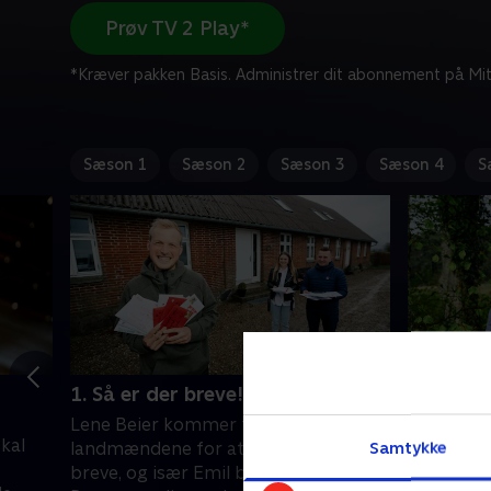
Prøv TV 2 Play*
*Kræver pakken Basis. Administrer dit abonnement på Mit
Sæson 1
Sæson 2
Sæson 3
Sæson 4
S
1. Så er der breve!
2. En ma
Lene Beier kommer forbi
46-årige A
kal
Samtykke
landmændene for at give dem deres
ønsker sig
breve, og især Emil bliver overrasket.
kærlighe