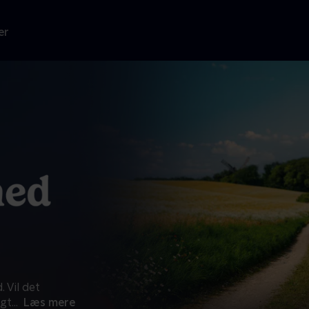
er
 Vil det
agt
...
Læs mere