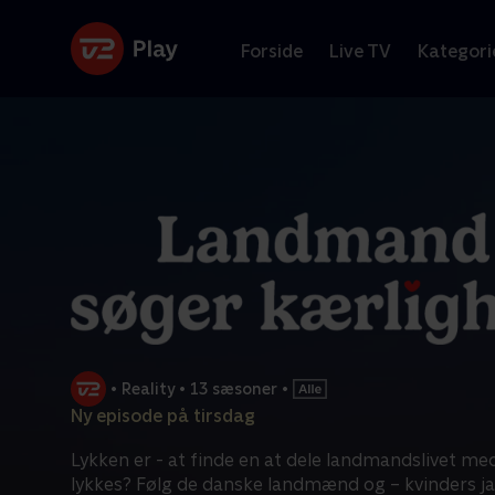
Forside
Live TV
Kategori
•
Reality
•
13 sæsoner
•
Ny episode på tirsdag
Lykken er - at finde en at dele landmandslivet med.
lykkes? Følg de danske landmænd og – kvinders j