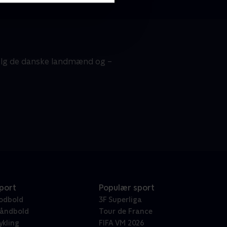
 Følg de danske landmænd og –
port
Populær sport
odbold
3F Superliga
åndbold
Tour de France
ykling
FIFA VM 2026