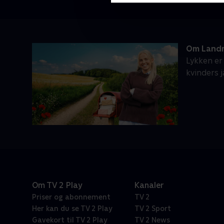
Om Landm
Lykken er
kvinders 
Om TV 2 Play
Kanaler
Priser og abonnement
TV 2
Her kan du se TV 2 Play
TV 2 Sport
Gavekort til TV 2 Play
TV 2 News