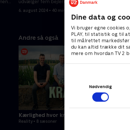
 men
udvælger fem bejlere, de skal på
opmærkso
speeddate med.
Beier for
6. august 2024 • 40 min
13. august
Dine data og coo
Vi bruger egne cookies o
PLAY, til statistik og ti
Andre så også
til målrettet markedsfør
du kan altid trække dit s
mere om hvordan TV 2 be
Nødvendig
Kærlighed hvor kragerne vender
Reality • 8 sæsoner