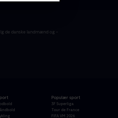
 Følg de danske landmænd og –
port
Populær sport
odbold
3F Superliga
åndbold
Tour de France
ykling
FIFA VM 2026