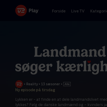
Forside
Live TV
Kategori
•
Reality
•
13 sæsoner
•
Ny episode på tirsdag
Lykken er - at finde en at dele landmandslivet med.
lykkes? Følg de danske landmænd og – kvinders j