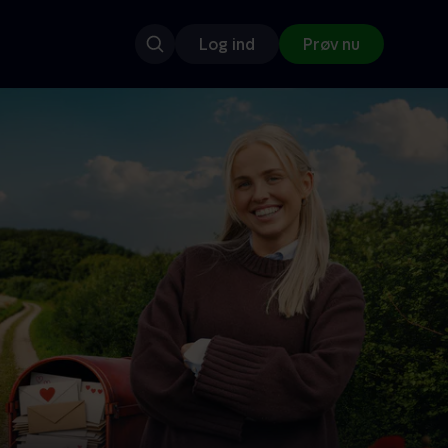
Log ind
Prøv nu