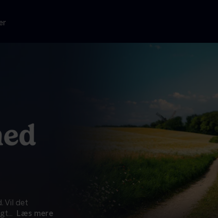
er
 Vil det
agt
...
Læs mere