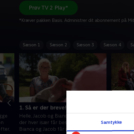
Prøv TV 2 Play*
*Kræver pakken Basis. Administrer dit abonnement på Mit
Sæson 1
Sæson 2
Sæson 3
Sæson 4
S
1. Så er der breve!
2. Den u
egge
Helle, Jacob og Bianca er de første,
Jacob ska
Samtykke
en
der hver især får besøg af Lene Beier.
gensynsgl
fter,
Bianca og Jacob får deres breve og
kvinderne