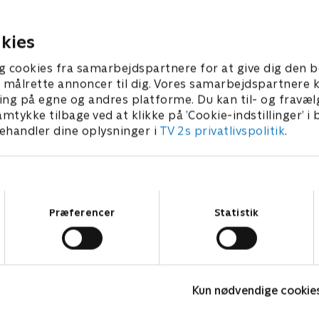
mheden. Og så tager Lene
bejlere ind, og de har ret m
bi Serena med breve.
sige om hans indretning.
 2024 • 40 min
20. august 2024 • 40 min
kies
g cookies fra samarbejdspartnere for at give dig den b
l at målrette annoncer til dig. Vores samarbejdspartner
ing på egne og andres platforme. Du kan til- og fravæl
amtykke tilbage ved at klikke på ’Cookie-indstillinger’ i
handler dine oplysninger i
TV 2s privatlivspolitik
.
Samtykkevalg
Præferencer
Statistik
Date mig nøgen UK
L
Kun nødvendige cookie
Reality • 7 sæsoner
R