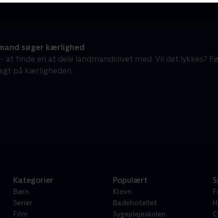
and søger kærlighed
 - at finde en at dele landmandslivet med. Vil det lykkes?
jagt på kærligheden.
Kategorier
Populært
S
Børn
Klovn
F
Serier
Badehotellet
H
Film
Sygeplejeskolen
C