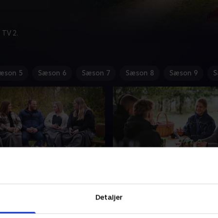
 TV 2.
æson 5
Sæson 6
Sæson 7
Sæson 8
Sæson 9
S
frivillige opmærksomhed
3. Biancas svære snak
l på gruppedate, og
På gruppedaten har Bianca 
Detaljer
æden er stor. Men en af
at tage en ret svær snak m
 tager lidt for meget af
mændene. Hos Jacob flytter