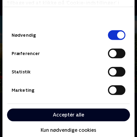
tilbage ved at klikke på ’Cookie-indstillinger’ i
bunden af siden. Læs mere om hvordan TV 2
behandler dine oplysninger i
TV 2s privatlivspolitik
.
Samtykkevalg
Nødvendig
Præferencer
Statistik
Marketing
Om Landmand søger kærlighed
Lykken er - at finde en at dele landmandslivet med.
Acceptér alle
Vil det lykkes? Følg de danske landmænd og –
kvinders jagt på kærligheden.
Kun nødvendige cookies