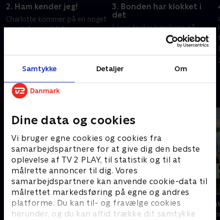
2. Ham kender jeg!
3. Bonden har klokket i
det
Charlotte kommer på en noget
Lasse tester kvinderne på
uventet speeddate, mens
skydebanen, men en
Jonathan tester, om pigerne er
.
misforståelse skaber store
klar på lidt action. Lasses
problemer. Imens skal Maia i
kommende kæreste skal helst
7. juli 2026 • 39 min
gang med at speeddate, men
ikke have hest.
Samtykke
Detaljer
Om
14. juli 2026 • 40 min
på en alternativ måde.
Andre så også
Dine data og cookies
Vi bruger egne cookies og cookies fra
samarbejdspartnere for at give dig den bedste
oplevelse af TV 2 PLAY, til statistik og til at
målrette annoncer til dig. Vores
samarbejdspartnere kan anvende cookie-data til
målrettet markedsføring på egne og andres
platforme. Du kan til- og fravælge cookies
Forræder
Kærlighed h
herunder, og du kan altid trække dit samtykke
Reality • 4 sæsoner
Reality • 8 sæso