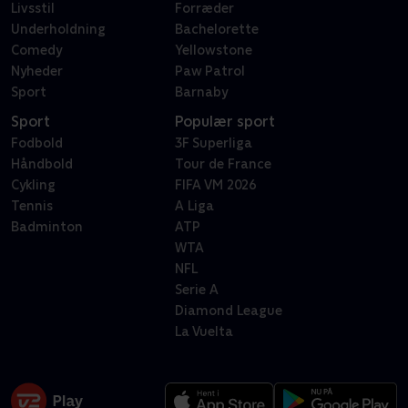
Livsstil
Forræder
Underholdning
Bachelorette
Comedy
Yellowstone
Nyheder
Paw Patrol
Sport
Barnaby
Sport
Populær sport
Fodbold
3F Superliga
Håndbold
Tour de France
Cykling
FIFA VM 2026
Tennis
A Liga
Badminton
ATP
WTA
NFL
Serie A
Diamond League
La Vuelta