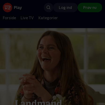
Log ind
Prøv nu
Forside
Live TV
Kategorier