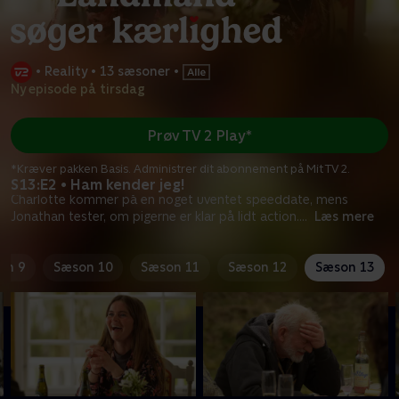
•
Reality
•
13 sæsoner
•
Ny episode på tirsdag
Prøv TV 2 Play*
*Kræver pakken Basis. Administrer dit abonnement på Mit TV 2.
S13:E2 • Ham kender jeg!
Charlotte kommer på en noget uventet speeddate, mens
Jonathan tester, om pigerne er klar på lidt action.
...
Læs mere
on 9
Sæson 10
Sæson 11
Sæson 12
Sæson 13