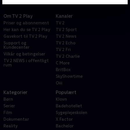
Om TV 2 Play
Kanaler
Priser og abonnement
TV 2
Her kan du se TV 2 Play
TV 2 Sport
Gavekort til TV 2 Play
TV 2 News
Support og
TV 2 Echo
Kundecenter
TV 2 Fri
Vilkår og betingelser
TV 2 Charlie
TV 2 NEWS i offentligt
C More
rum
BritBox
SkyShowtime
Oiii
Kategorier
Populært
Børn
Klovn
Serier
Badehotellet
Film
Sygeplejeskolen
Dokumentar
X Factor
Reality
Bachelor