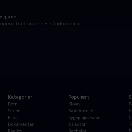
eligaen
pene fra kvindernes håndboldliga.
Kategorier
Populært
S
Børn
Klovn
F
Serier
Badehotellet
H
Film
Sygeplejeskolen
C
Dokumentar
X Factor
T
Reality
Bachelor
B