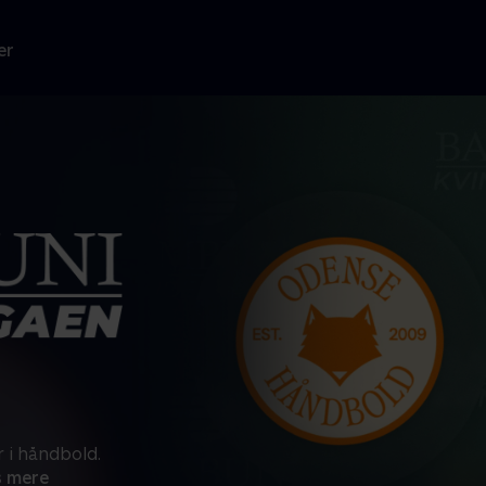
er
 i håndbold.
 mere