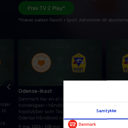
Prøv TV 2 Play*
*Kræver pakken Favorit + Sport. Administrer dit abonneme
Odense-Ikast
Ikast-Vi
Danmark har en af verdens stærkeste
Danmark h
under
kvindeligaer i håndbold. Følg
kvindeliga
til
Samtykke
topklubber som Team Esbjerg,
topklubb
Odense Håndbold og Ikast kæmpe
Odense H
ack
om mesterskabet.
om meste
9. maj 2026 • 108 min
5. maj 202