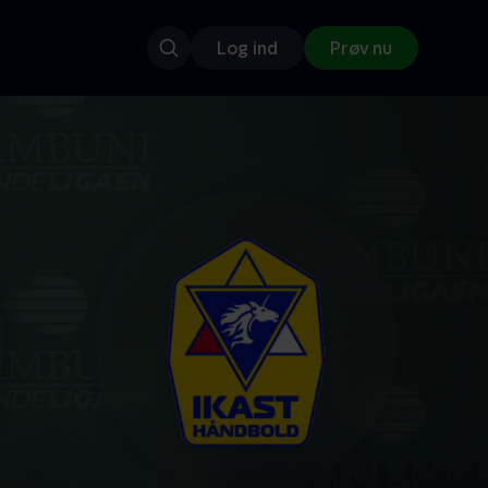
Log ind
Prøv nu