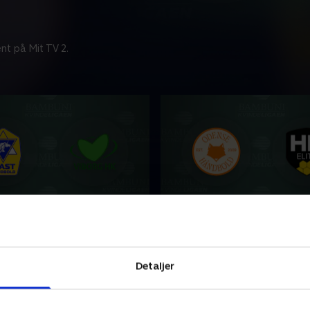
nt på Mit TV 2.
borg
Odense-Horsens
ar en af verdens stærkeste
Danmark har en af verdens
er i håndbold. Følg
kvindeligaer i håndbold. Føl
Detaljer
er som Team Esbjerg,
topklubber som Team Esbje
åndbold og Ikast kæmpe
Odense Håndbold og Ikast
rskabet.
om mesterskabet.
6 • 75 min
5. maj 2026 • 86 min