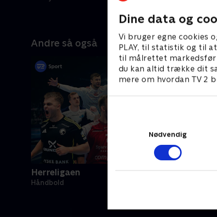
Dine data og coo
Vi bruger egne cookies o
Andre så også
PLAY, til statistik og ti
til målrettet markedsfør
du kan altid trække dit s
mere om hvordan TV 2 be
Nødvendig
Herreligaen
Håndbold