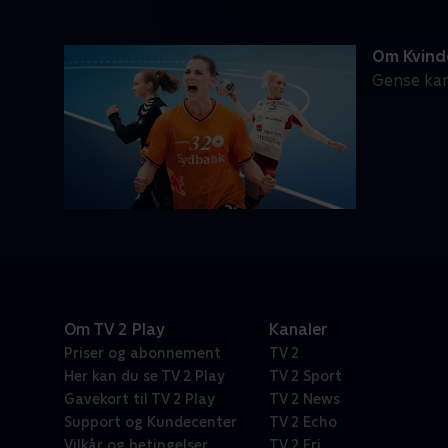
Om Kvind
Gense kam
Om TV 2 Play
Kanaler
Priser og abonnement
TV 2
Her kan du se TV 2 Play
TV 2 Sport
Gavekort til TV 2 Play
TV 2 News
Support og Kundecenter
TV 2 Echo
Vilkår og betingelser
TV 2 Fri