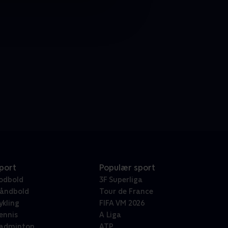
port
Populær sport
odbold
3F Superliga
åndbold
Tour de France
ykling
FIFA VM 2026
ennis
A Liga
adminton
ATP