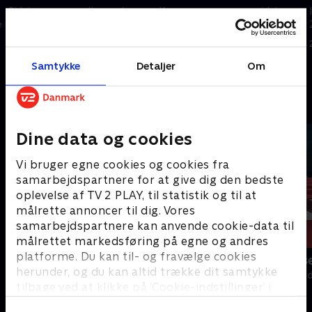
Sidste sæson endte med
Kamp om sæsonens sidste
e
Odense-guld og Esbjerg-
medalje for de to ambitiøse
skuffelse. Nu mødes de igen i
hold Nykøbing Falster og Ikast.
finalen - denne gang med
27. maj 2026 • 87 min
Esbjergs hjemmebanefordel.
Samtykke
Detaljer
Om
27. maj 2026 • 93 min
Andre så også
Dine data og cookies
Vi bruger egne cookies og cookies fra
samarbejdspartnere for at give dig den bedste
oplevelse af TV 2 PLAY, til statistik og til at
målrette annoncer til dig. Vores
samarbejdspartnere kan anvende cookie-data til
målrettet markedsføring på egne og andres
platforme. Du kan til- og fravælge cookies
Herreligaen
Mikkel Hanse
herunder, og du kan altid trække dit samtykke
Håndbold
2024 • Håndbold
tilbage ved at klikke på ’Cookie-indstillinger’ i
bunden af siden. Læs mere om hvordan TV 2