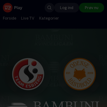
Log ind
Prøv nu
Forside
Live TV
Kategorier