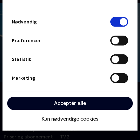
behandler dine oplysninger i
TV 2s privatlivspolitik
.
Samtykkevalg
Nødvendig
Præferencer
Statistik
Marketing
Om Kvindeligaen
Gense kampene fra kvindernes håndboldliga.
Acceptér alle
Kun nødvendige cookies
Om TV 2 Play
Kanaler
Priser og abonnement
TV 2