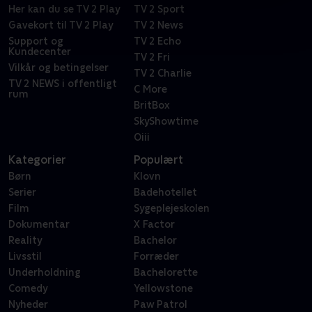
Her kan du se TV 2 Play
TV 2 Sport
Gavekort til TV 2 Play
TV 2 News
Support og
TV 2 Echo
Kundecenter
TV 2 Fri
Vilkår og betingelser
TV 2 Charlie
TV 2 NEWS i offentligt
C More
rum
BritBox
SkyShowtime
Oiii
Kategorier
Populært
Børn
Klovn
Serier
Badehotellet
Film
Sygeplejeskolen
Dokumentar
X Factor
Reality
Bachelor
Livsstil
Forræder
Underholdning
Bachelorette
Comedy
Yellowstone
Nyheder
Paw Patrol